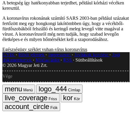
A betegség így hatékonyabban terjedhet, például kórházi vécéken
keresztül.
A koronavírus rokonának számító SARS 2003-ban például százakat
fertőzött meg egy hongkongi lakótömbben úgy, hogy a vécékből-
fürdőszobákból felszálló és keringő meleg levegő vitte magával a
vírust. A koronavírusról még nem tudják, hogy szabad levegőn
életképes-e és milyen hőmérséklet kell a szaporodásához.
Egészségügy
széklet
vuhan-vírus
koronavírus
GYIK
Hibát jelentek
Impresszum
Javítások kezelése
Jogi
dokumentumok
Médiaajánlat
RSS
Sütibeállítások
©
2026
Magyar Jeti Zrt.
Vége
Menü
Címlap
Friss
Kör
Fiók