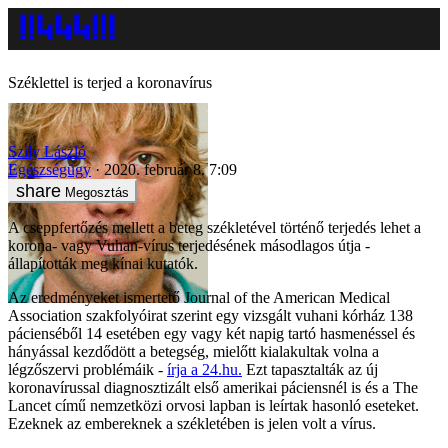
Széklettel is terjed a koronavírus
Szily László
Egészségügy
2020. február 8. 7:09
Megosztás
A cseppfertőzés mellett a beteg székletével történő terjedés lehet a
korona- vagy Vuhan-vírus terjedésének másodlagos útja -
állapították meg kínai kutatók.
Az eredményeket ismertető Journal of the American Medical
Association szakfolyóirat szerint egy vizsgált vuhani kórház 138
pácienséből 14 esetében egy vagy két napig tartó hasmenéssel és
hányással kezdődött a betegség, mielőtt kialakultak volna a
légzőszervi problémáik -
írja a 24.hu.
Ezt tapasztalták az új
koronavírussal diagnosztizált első amerikai páciensnél is és a The
Lancet című nemzetközi orvosi lapban is leírtak hasonló eseteket.
Ezeknek az embereknek a székletében is jelen volt a vírus.