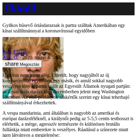
Gyilkos húsevő óriásdarazsak is partra szálltak Amerikában egy
kínai szállítmánnyal a koronavírussal egyidőben
Szily László
ÁLLAT
2020. május 4. 5:02
Megosztás
Ha vírus nem lenne elég, kiderült, hogy nagyjából az új
koronavírussal egyidőben egy másik, és annál sokkal nagyobb
veszélyes lény is partra szállt az Egyesült Államok nyugati partján:
az ázsiai óriás darázs idén decemberben jelent meg Washington
államban. Az első példányok szakértők szerint egy kínai teherhajó
szállítmányával érkezhettek.
A vespa mandarinia, ami általában is nagyobb az amerikai és
európai darázsféléknél, a királynői pedig az 5-5,5 centis testhosszt is
elérhetik, a mérge, agresszív természete és különösen brutális
fullánkja miatt emberekre is veszélyes. Ráadásul a színezete miatt
igen látványos a megjelenése: