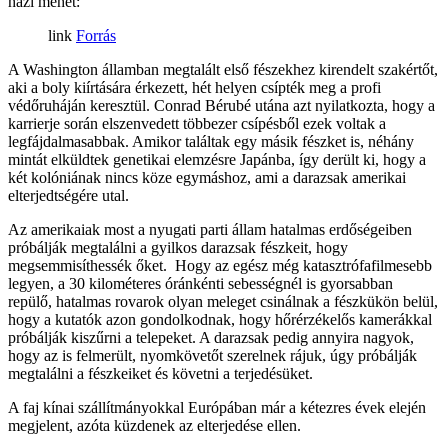
házi méhet:
Forrás
A Washington államban megtalált első fészekhez kirendelt szakértőt,
aki a boly kiírtására érkezett, hét helyen csípték meg a profi
védőruháján keresztül. Conrad Bérubé utána azt nyilatkozta, hogy a
karrierje során elszenvedett többezer csípésből ezek voltak a
legfájdalmasabbak. Amikor találtak egy másik fészket is, néhány
mintát elküldtek genetikai elemzésre Japánba, így derült ki, hogy a
két kolóniának nincs köze egymáshoz, ami a darazsak amerikai
elterjedtségére utal.
Az amerikaiak most a nyugati parti állam hatalmas erdőségeiben
próbálják megtalálni a gyilkos darazsak fészkeit, hogy
megsemmisíthessék őket. Hogy az egész még katasztrófafilmesebb
legyen, a 30 kilométeres óránkénti sebességnél is gyorsabban
repülő, hatalmas rovarok olyan meleget csinálnak a fészkükön belül,
hogy a kutatók azon gondolkodnak, hogy hőrérzékelős kamerákkal
próbálják kiszűrni a telepeket. A darazsak pedig annyira nagyok,
hogy az is felmerült, nyomkövetőt szerelnek rájuk, úgy próbálják
megtalálni a fészkeiket és követni a terjedésüket.
A faj kínai szállítmányokkal Európában már a kétezres évek elején
megjelent, azóta küzdenek az elterjedése ellen.