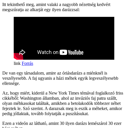
Itt tekinthető meg, amint valaki a nagyobb nézettség kedvért
megszúratja az alkarját egy ilyen darázzsal:
Forrás
De van egy társadalom, amire az óriásdarázs a miénknél is
veszélyesebb. A faj ugyanis a házi méhek egyik legveszélyesebb
ellensége.
Az, hogy miért, kiderül a New York Times témával foglalkozó friss
cikkéből: Washington államban, ahol az inváziós faj patra szállt,
olyan méhkasokat találtak, amikben a betolakodók többezer néhet
fejeztek le. Szó szerint. A darazsak meg is eszik a méheket, amikor
pedig jóllaktak, tovább folytatják a puszításukat.
Ezen a videón az látható, amint 30 ilyen darázs lemészárol 30 ezer