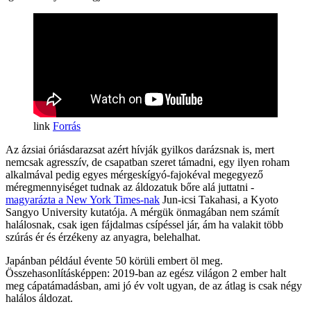
Forrás
Az ázsiai óriásdarazsat azért hívják gyilkos darázsnak is, mert
nemcsak agresszív, de csapatban szeret támadni, egy ilyen roham
alkalmával pedig egyes mérgeskígyó-fajokéval megegyező
méregmennyiséget tudnak az áldozatuk bőre alá juttatni -
magyarázta a New York Times-nak
Jun-icsi Takahasi, a Kyoto
Sangyo University kutatója. A mérgük önmagában nem számít
halálosnak, csak igen fájdalmas csípéssel jár, ám ha valakit több
szúrás ér és érzékeny az anyagra, belehalhat.
Japánban például évente 50 körüli embert öl meg.
Összehasonlításképpen: 2019-ban az egész világon 2 ember halt
meg cápatámadásban, ami jó év volt ugyan, de az átlag is csak négy
halálos áldozat.