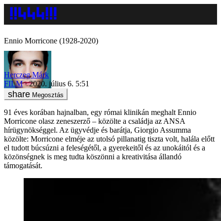
Ennio Morricone (1928-2020)
Herczeg Márk
FILM
2020. július 6. 5:51
Megosztás
91 éves korában hajnalban, egy római klinikán meghalt Ennio
Morricone olasz zeneszerző – közölte a családja az ANSA
hírügynökséggel. Az ügyvédje és barátja, Giorgio Assumma
közölte: Morricone elméje az utolsó pillanatig tiszta volt, halála előtt
el tudott búcsúzni a feleségétől, a gyerekeitől és az unokáitól és a
közönségnek is meg tudta köszönni a kreativitása állandó
támogatását.