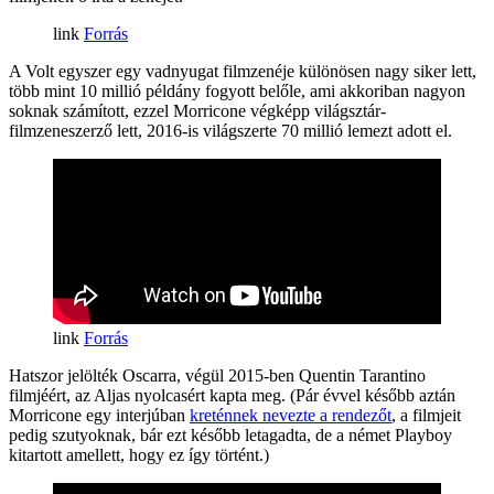
Forrás
A Volt egyszer egy vadnyugat filmzenéje különösen nagy siker lett,
több mint 10 millió példány fogyott belőle, ami akkoriban nagyon
soknak számított, ezzel Morricone végképp világsztár-
filmzeneszerző lett, 2016-is világszerte 70 millió lemezt adott el.
Forrás
Hatszor jelölték Oscarra, végül 2015-ben Quentin Tarantino
filmjéért, az Aljas nyolcasért kapta meg. (Pár évvel később aztán
Morricone egy interjúban
kreténnek nevezte a rendezőt
, a filmjeit
pedig szutyoknak, bár ezt később letagadta, de a német Playboy
kitartott amellett, hogy ez így történt.)