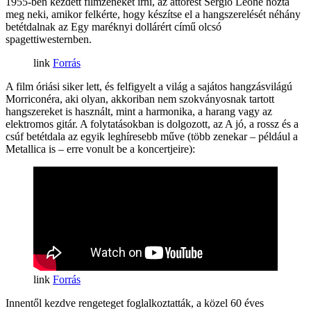
1955-ben kezdett filmzenéket írni, az áttörést Sergio Leone hozta
meg neki, amikor felkérte, hogy készítse el a hangszerelését néhány
betétdalnak az Egy maréknyi dollárért című olcsó
spagettiwesternben.
Forrás
A film óriási siker lett, és felfigyelt a világ a sajátos hangzásvilágú
Morriconéra, aki olyan, akkoriban nem szokványosnak tartott
hangszereket is használt, mint a harmonika, a harang vagy az
elektromos gitár. A folytatásokban is dolgozott, az A jó, a rossz és a
csúf betétdala az egyik leghíresebb műve (több zenekar – például a
Metallica is – erre vonult be a koncertjeire):
Forrás
Innentől kezdve rengeteget foglalkoztatták, a közel 60 éves