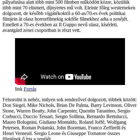
pályafutása alatt több mint 500 filmben működött közre, közülük
több mint 70 elismert, díjnyertes mű volt. Eleinte főleg westerneken
dolgozott, de később vígjátékoktól a 60-as/70-es évek politikai
filmjein át olasz horrorfilmekig sokféle filmekhez adta a zenéjét.
Emellett a 70-es években az Il Guppo nevű olasz, kísérleti,
avantgárd zenei csoportban is részt vett.
Forrás
Felsorolni is nehéz, milyen sok rendezővel dolgozott, többek között:
Don Siegel, Mike Nichols, Brian De Palma, Barry Levinson, Oliver
Stone, Warren Beatty, John Carpenter, Quentin Tarantino, Sergio
Corbucci, Duccio Tessari, Sergio Sollima, Bernardo Bertolucci,
Mauro Bolognini, Giuliano Montaldo, Roland Joffé, Wolfgang
Petersen, Roman Polanski, John Boorman, Franco Zeffirelli és
Henri Verneuil. Sergio Leone és Giuseppe Tornatore összes
filmjének ő írta a zenéjét.