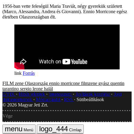
1956-ban vette feleségül Maria Traviát, négy gyerekük született
(Marco, Alessandra, Andrea és Giovanni). Ennio Morricone egész
életében Olaszországban élt.
Forrás
FILM
zene
Olaszország
ennio morricone
filmzene
gyász
quentin
tarantino
sergio leone
halál
GYIK
Hibát jelentek
Impresszum
Javítások kezelése
Jogi
dokumentumok
Médiaajánlat
RSS
Sütibeállítások
©
2026
Magyar Jeti Zrt.
Vége
Menü
Címlap