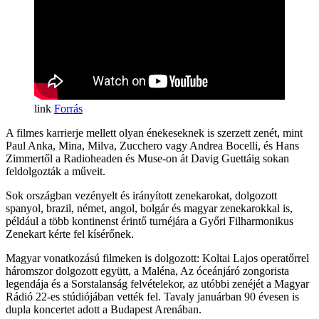
Forrás
A filmes karrierje mellett olyan énekeseknek is szerzett zenét, mint
Paul Anka, Mina, Milva, Zucchero vagy Andrea Bocelli, és Hans
Zimmertől a Radioheaden és Muse-on át Davig Guettáig sokan
feldolgozták a műveit.
Sok országban vezényelt és irányított zenekarokat, dolgozott
spanyol, brazil, német, angol, bolgár és magyar zenekarokkal is,
például a több kontinenst érintő turnéjára a Győri Filharmonikus
Zenekart kérte fel kísérőnek.
Magyar vonatkozású filmeken is dolgozott: Koltai Lajos operatőrrel
háromszor dolgozott együtt, a Maléna, Az óceánjáró zongorista
legendája és a Sorstalanság felvételekor, az utóbbi zenéjét a Magyar
Rádió 22-es stúdiójában vették fel. Tavaly januárban 90 évesen is
dupla koncertet adott a Budapest Arenában.