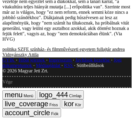
vezetője nem egyeztet sem a diákokkal, sem a tanári karral, "a
vitakultúra teljes hiányát mutatja [...] erőpolitika van". Szerinte most
már az is világos, hogy "ez nem reform, ennek semmi köze nincs a
jobbító szándékhoz". Diákjainak pedig húszévesen az lesz az
alapélményük, hogy "nem számít ha tiltakoznak, ha próbálnak vitát
generálni, vagy leülni egy asztalhoz azokkal, akik döntést hoznak a
fejük felett", vagyis az, hogy "nem demokráciában élünk". (Via
HVG)
politika
SZFE
színház- és filmművészeti egyetem
fullajtár andrea
Vidnyánszky Attila
GYIK
Hibát jelentek
Impresszum
Javítások kezelése
Jogi
dokumentumok
Médiaajánlat
RSS
Sütibeállítások
©
2026
Magyar Jeti Zrt.
Vége
Menü
Címlap
Friss
Kör
Fiók