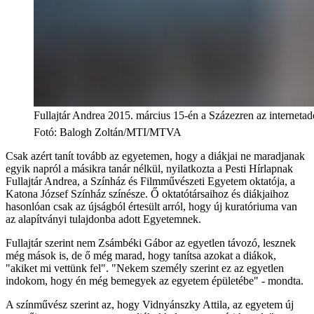
Fullajtár Andrea 2015. március 15-én a Százezren az interneta
Fotó
:
Balogh Zoltán/MTI/MTVA
Csak azért tanít tovább az egyetemen, hogy a diákjai ne maradjanak
egyik napról a másikra tanár nélkül, nyilatkozta a Pesti Hírlapnak
Fullajtár Andrea, a Színház és Filmművészeti Egyetem oktatója, a
Katona József Színház színésze. Ő oktatótársaihoz és diákjaihoz
hasonlóan csak az újságból értesült arról, hogy új kuratóriuma van
az alapítványi tulajdonba adott Egyetemnek.
Fullajtár szerint nem Zsámbéki Gábor az egyetlen távozó, lesznek
még mások is, de ő még marad, hogy tanítsa azokat a diákok,
"akiket mi vettünk fel". "Nekem személy szerint ez az egyetlen
indokom, hogy én még bemegyek az egyetem épületébe" - mondta.
A színművész szerint az, hogy Vidnyánszky Attila, az egyetem új