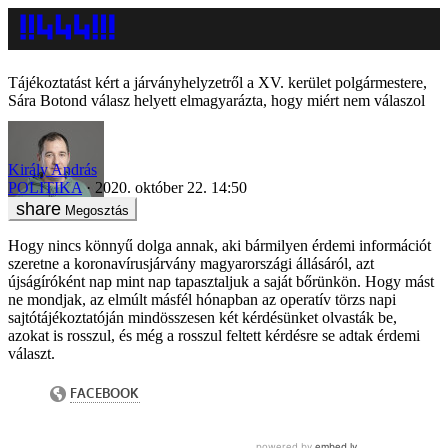
Tájékoztatást kért a járványhelyzetről a XV. kerület polgármestere,
Sára Botond válasz helyett elmagyarázta, hogy miért nem válaszol
Király András
POLITIKA
2020. október 22. 14:50
Megosztás
Hogy nincs könnyű dolga annak, aki bármilyen érdemi információt
szeretne a koronavírusjárvány magyarországi állásáról, azt
újságíróként nap mint nap tapasztaljuk a saját bőrünkön. Hogy mást
ne mondjak, az elmúlt másfél hónapban az operatív törzs napi
sajtótájékoztatóján mindösszesen két kérdésünket olvasták be,
azokat is rosszul, és még a rosszul feltett kérdésre se adtak érdemi
választ.