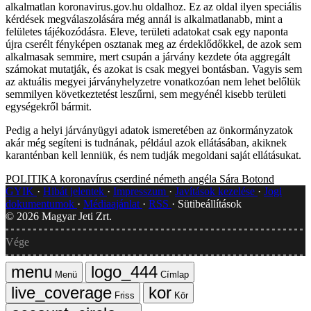
alkalmatlan koronavirus.gov.hu oldalhoz. Ez az oldal ilyen speciális
kérdések megválaszolására még annál is alkalmatlanabb, mint a
felületes tájékozódásra. Eleve, területi adatokat csak egy naponta
újra cserélt fényképen osztanak meg az érdeklődőkkel, de azok sem
alkalmasak semmire, mert csupán a járvány kezdete óta aggregált
számokat mutatják, és azokat is csak megyei bontásban. Vagyis sem
az aktuális megyei járványhelyzetre vonatkozóan nem lehet belőlük
semmilyen következtetést leszűrni, sem megyénél kisebb területi
egységekről bármit.
Pedig a helyi járványügyi adatok ismeretében az önkormányzatok
akár még segíteni is tudnának, például azok ellátásában, akiknek
karanténban kell lenniük, és nem tudják megoldani saját ellátásukat.
POLITIKA
koronavírus
cserdiné németh angéla
Sára Botond
GYIK
Hibát jelentek
Impresszum
Javítások kezelése
Jogi
dokumentumok
Médiaajánlat
RSS
Sütibeállítások
©
2026
Magyar Jeti Zrt.
Vége
Menü
Címlap
Friss
Kör