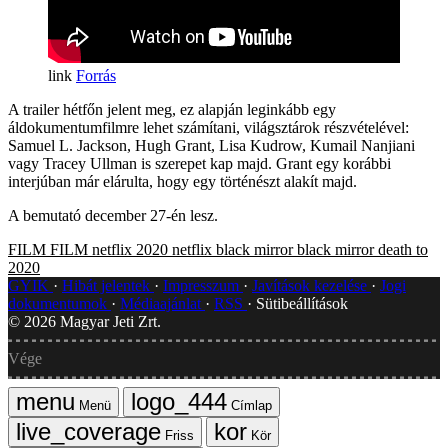
Forrás
A trailer hétfőn jelent meg, ez alapján leginkább egy
áldokumentumfilmre lehet számítani, világsztárok részvételével:
Samuel L. Jackson, Hugh Grant, Lisa Kudrow, Kumail Nanjiani
vagy Tracey Ullman is szerepet kap majd. Grant egy korábbi
interjúban már elárulta, hogy egy történészt alakít majd.
A bemutató december 27-én lesz.
FILM
FILM
netflix
2020
netflix
black mirror
black mirror
death to
2020
GYIK
Hibát jelentek
Impresszum
Javítások kezelése
Jogi
dokumentumok
Médiaajánlat
RSS
Sütibeállítások
©
2026
Magyar Jeti Zrt.
Vége
Menü
Címlap
Friss
Kör