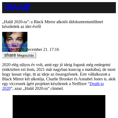
„Halál 2020-ra”: a Black Mirror alkotói áldokumentumfilmet
készítettek az idei évről
Horváth Bence
FILM
2020. december 21. 17:16
Megosztás
2020 elég súlyos év volt, amit egy jó ideig fogunk még emlegetni
(miközben ezt írom, 2021 már nagyban kuncog a markába), de most
hogy lassan vége, itt az ideje az összegzésnek. Erre vállalkozott a
Black Mirror két alkotója, Charlie Brooker és Annabel Jones is, akik
egy viccesnek ígért projektet készítenek a Netflixre “
Death to
2020
”, azaz „Halál 2020-ra” címmel.