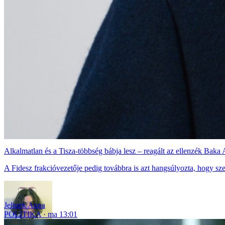
Alkalmatlan és a Tisza-többség bábja lesz – reagált az ellenzék Baka 
A Fidesz frakcióvezetője pedig továbbra is azt hangsúlyozta, hogy sz
Jelinek Anna
POLITIKA
ma 13:01