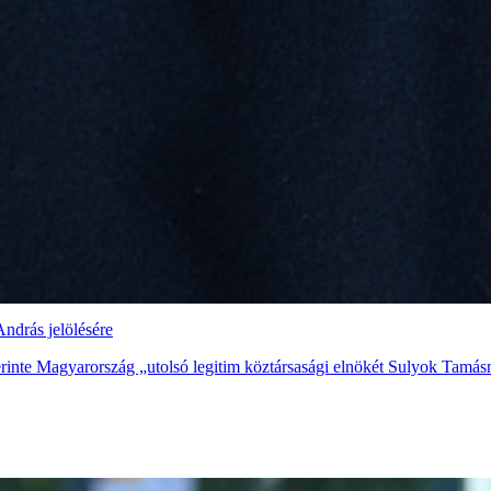
András jelölésére
erinte Magyarország „utolsó legitim köztársasági elnökét Sulyok Tamás