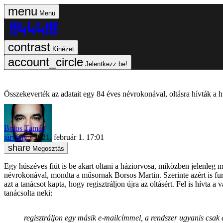
Menü
Kinézet
Jelentkezz be!
Összekeverték az adatait egy 84 éves névrokonával, oltásra hívták a h
Botos Tamás
járvány
2021. február 1. 17:01
Megosztás
Egy húszéves fiút is be akart oltani a háziorvosa, miközben jelenleg 
névrokonával, mondta a műsornak Borsos Martin. Szerinte azért is fura 
azt a tanácsot kapta, hogy regisztráljon újra az oltásért. Fel is hívta
tanácsolta neki:
regisztráljon egy másik e-mailcímmel, a rendszer ugyanis csak 