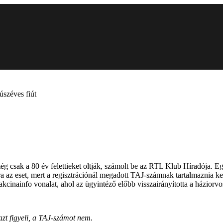
úszéves fiút
még csak a 80 év felettieket oltják, számolt be az RTL Klub Híradója. E
az eset, mert a regisztrációnál megadott TAJ-számnak tartalmaznia kell 
 a vakcinainfo vonalat, ahol az ügyintéző előbb visszairányította a házi
azt figyeli, a TAJ-számot nem.