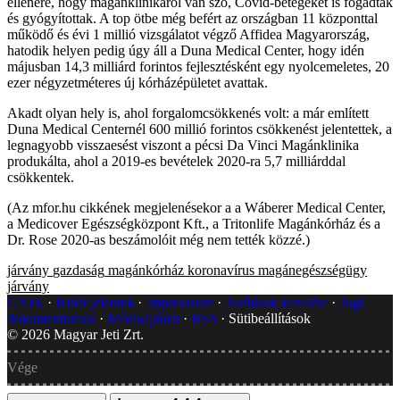
ellenére, hogy magánklinikáról van szó, Covid-betegeket is fogadtak
és gyógyítottak. A top ötbe még befért az országban 11 központtal
működő és évi 1 millió vizsgálatot végző Affidea Magyarország,
hatodik helyen pedig úgy áll a Duna Medical Center, hogy idén
májusban 14,3 milliárd forintos fejlesztésként egy nyolcemeletes, 20
ezer négyzetméteres új kórházépületet avattak.
Akadt olyan hely is, ahol forgalomcsökkenés volt: a már említett
Duna Medical Centernél 600 millió forintos csökkenést jelentettek, a
legnagyobb visszaesést viszont a pécsi Da Vinci Magánklinika
produkálta, ahol a 2019-es bevételek 2020-ra 5,7 milliárddal
csökkentek.
(Az mfor.hu cikkének megjelenésekor a a Wáberer Medical Center,
a Medicover Egészségközpont Kft., a Tritonlife Magánkórház és a
Dr. Rose 2020-as beszámolóit még nem tették közzé.)
járvány
gazdaság
magánkórház
koronavírus
magánegészségügy
járvány
GYIK
Hibát jelentek
Impresszum
Javítások kezelése
Jogi
dokumentumok
Médiaajánlat
RSS
Sütibeállítások
©
2026
Magyar Jeti Zrt.
Vége