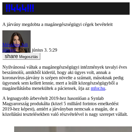
A járvány megdobta a magánegészségügyi cégek bevételeit
Mészáros Juli
járvány
2021. június 3. 5:29
Megosztás
Nyilvánossá váltak a magánegészségügyi intézmények tavalyi éves
beszámolói, amikből kiderül, hogy aki ügyes volt, annak a
koronavírus-járvány is szépen növelte a számait, másoknak pedig
ügyesnek sem kellett lennie, mert a leállt közegészségügyből a
magánellátásba menekültek a páciensek, írja az
mfor.hu
.
A legnagyobb árbevételt 2019-hez hasonlóan a Synlab
Magyarország produkálta (közel 5 milliárd forintos emelkedést
2019-hez képest), amiért a járványban nemcsak a magán, de a
közellátási tesztelésekben való részvételével is nagy szerepet vállalt.