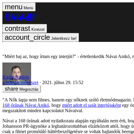
Menü
Kinézet
Jelentkezz be!
"Miért baj az, hogy írtam egy interjút?" - értetlenkedik Návai Anikó,
Király András
a hetedik művészet
2021. július 29. 15:52
Megosztás
"A Nők lapja nem filmes, hanem egy nőknek szóló életmódmagazin. Ne
168 órának Návai Anikó
, hogy
miért adott el saját interjújaként
egy ös
megszakított minden kapcsolatot Návaival.
Návai a 168 órának adott nyilatkozata alapján egyáltalán nem érti, hog
Johansson PR-ügynöke a leghatározottabban elzárkózott attól, hogy üg
csak a filmet promótáló háttérbeszélgetésre se voltak hajlandók beeng