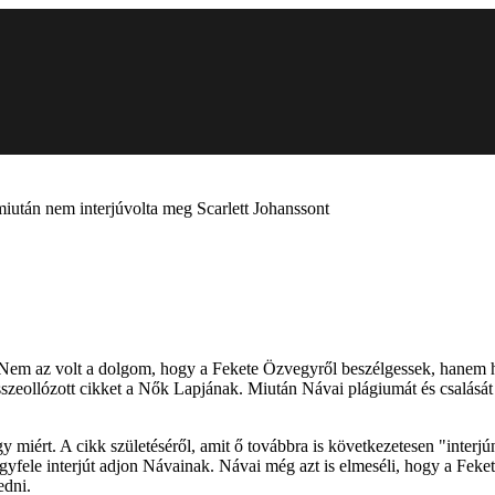
 miután nem interjúvolta meg Scarlett Johanssont
m az volt a dolgom, hogy a Fekete Özvegyről beszélgessek, hanem hog
szeollózott cikket a Nők Lapjának. Miután Návai plágiumát és csalását 
y miért. A cikk születéséről, amit ő továbbra is következetesen "interjú
yfele interjút adjon Návainak. Návai még azt is elmeséli, hogy a Feke
edni.