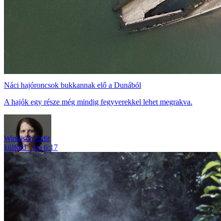
Náci hajóroncsok bukkannak elő a Dunából
A hajók egy része még mindig fegyverekkel lehet megrakva.
Windisch Judit
külföld
ma 6:17