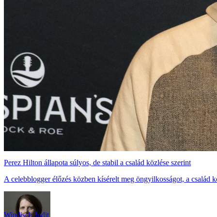
Perez Hilton állapota súlyos, de stabil a család közlése szerint
A celebblogger élőzés közben kísérelt meg öngyilkosságot, a család kö
Windisch Judit