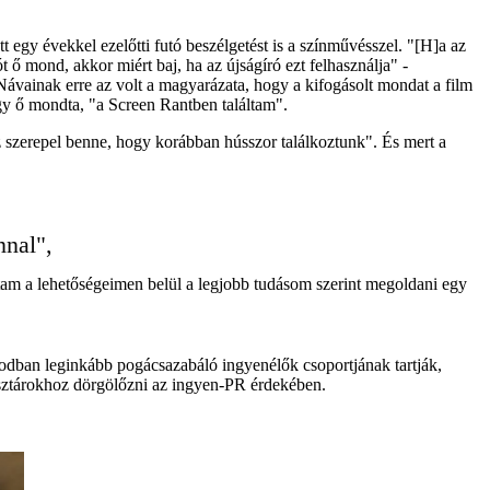
ett egy évekkel ezelőtti futó beszélgetést is a színművésszel. "[H]a az
t ő mond, akkor miért baj, ha az újságíró ezt felhasználja" -
. Návainak erre az volt a magyarázata, hogy a kifogásolt mondat a film
y ő mondta, "a Screen Rantben találtam".
 szerepel benne, hogy korábban hússzor találkoztunk". És mert a
nnal",
áltam a lehetőségeimen belül a legjobb tudásom szerint megoldani egy
dban leginkább pogácsazabáló ingyenélők csoportjának tartják,
t sztárokhoz dörgölőzni az ingyen-PR érdekében.