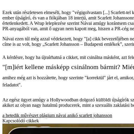
Ezek után részletesen elmeséli, hogy "végigolvastam [...] Scarlett-tel k
ember újságíró, és van a fiókjában 18 interjú, amit Scarlett Johansson
értetlenkedett. A Wrap leleplezése szerint Návai amúgy korántsem csak 
PR-anyagából van, amit ő ugyan nem kapott meg, hiszen a PR-cég nem
Návai ezen túl még azzal védekezett, hogy "[a] cikk bevezetőjében n
címe is az volt, hogy „Scarlett Johansson – Budapesti emlékek”, szerin
A kérdésre, hogy ha újraírhatná a cikket, mit csinálna másként, azt fele
"[m]iért kellene másképp csinálnom bármit? Miért
amihez még azt is hozzátette, hogy szerinte "korrektül" járt el, amik
feladatot".
Az egész ügyet amúgy a Hollywoodban dolgozó külföldi újságírók sz
akiket az olyan nagy hatalmú producerek, mint a szexuális zaklatási b
a hetedik művészet
plágium
návai anikó
scarlett johansson
Kapcsolódó cikkek