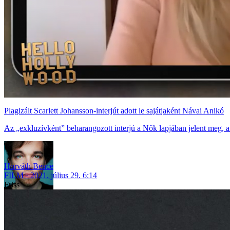
Plagizált Scarlett Johansson-interjút adott le sajátjaként Návai Anikó
Az „exkluzívként” beharangozott interjú a Nők lapjában jelent meg, a
Horváth Bence
FILM
2021. július 29. 6:14
Friss