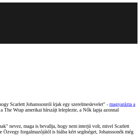
y Scarlett Johanssonról írjak egy szerelmeslevelet" -
magyarázta a
a The Wrap amerikai hírszájt leleplezte, a Nők lapja azonnal
nak" nevez, maga is bevallja, hogy nem interjú volt, mivel Scarlett
te Özvegy forgalmazójától is hiába kért segítséget, Johanssonék még