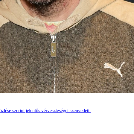
zlése szerint jelentős vérveszteséget szenvedett.