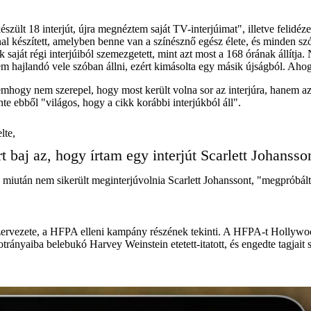
észült 18 interjút, újra megnéztem saját TV-interjúimat", illetve felidéz
nal készített, amelyben benne van a színésznő egész élete, és minden szó
saját régi interjúiból szemezgetett, mint azt most a 168 órának állítja
 hajlandó vele szóban állni, ezért kimásolta egy másik újságból. Ahog
emhogy nem szerepel, hogy most került volna sor az interjúra, hanem az
te ebből "világos, hogy a cikk korábbi interjúkból áll".
lte,
 baj az, hogy írtam egy interjút Scarlett Johansso
or, miután nem sikerült meginterjúvolnia Scarlett Johanssont, "megprób
ervezete, a HFPA elleni kampány részének tekinti. A HFPA-t Hollywoo
otrányaiba belebukó Harvey Weinstein etetett-itatott, és engedte tagjai