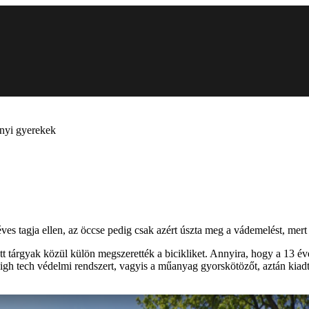
ényi gyerekek
éves tagja ellen, az öccse pedig csak azért úszta meg a vádemelést, mer
 tárgyak közül külön megszerették a bicikliket. Annyira, hogy a 13 év
 high tech védelmi rendszert, vagyis a műanyag gyorskötözőt, aztán kiadt