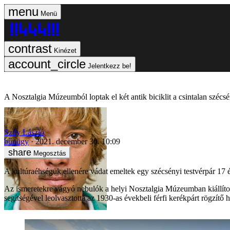
Menü
Kinézet
Jelentkezz be!
A Nosztalgia Múzeumból loptak el két antik biciklit a csintalan szécs
Szily László
bűnügy
2021. december 30. 10:09
Megosztás
A kultúraéhségük ellenére vádat emeltek egy szécsényi testvérpár 17 
Az ismeretekre vágyó nebulók a helyi Nosztalgia Múzeumban kiállított
segítségével leolvasztotta az 1930-as évekbeli férfi kerékpárt rögzítő