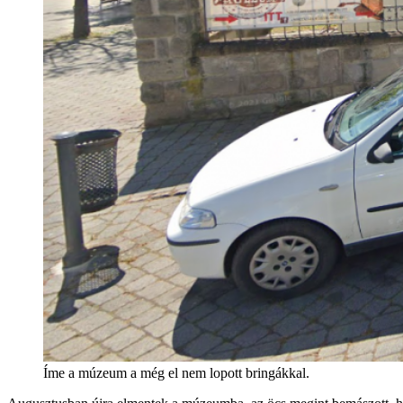
Íme a múzeum a még el nem lopott bringákkal.