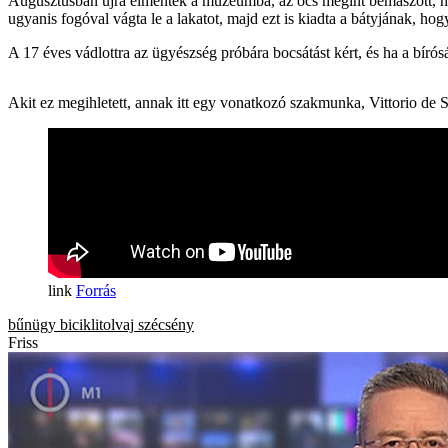
Augusztusban újra elmentek a múzeumba, az öcs megint bemászott, hogy 
ugyanis fogóval vágta le a lakatot, majd ezt is kiadta a bátyjának, hog
A 17 éves vádlottra az ügyészség próbára bocsátást kért, és ha a bírósá
Akit ez megihletett, annak itt egy vonatkozó szakmunka, Vittorio de 
Forrás
bűnügy
biciklitolvaj
szécsény
Friss