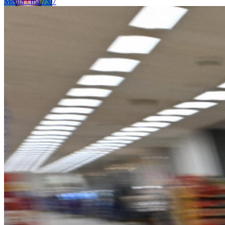
Média
ma 7:07