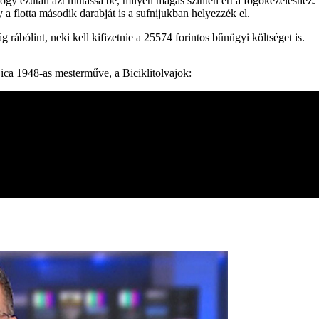
ezután azt mutassa be, milyen magas szinten ért a fogókezeléshez. Egy 
y a flotta második darabját is a sufnijukban helyezzék el.
g rábólint, neki kell kifizetnie a 25574 forintos bűnügyi költséget is.
Sica 1948-as mesterműve, a Biciklitolvajok: