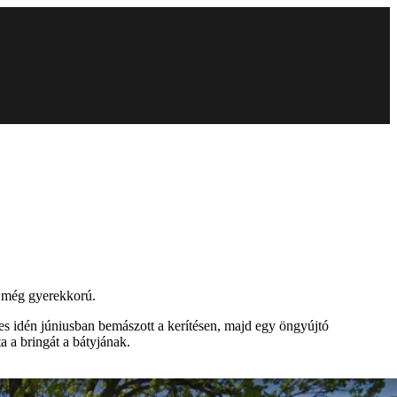
t még gyerekkorú.
es idén júniusban bemászott a kerítésen, majd egy öngyújtó
a a bringát a bátyjának.