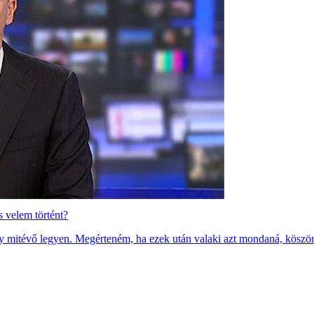
 velem történt?
ogy mitévő legyen. Megérteném, ha ezek után valaki azt mondaná, köszö