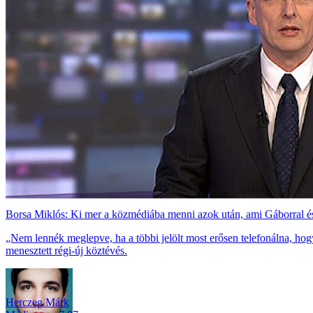
Borsa Miklós: Ki mer a közmédiába menni azok után, ami Gáborral és
„Nem lennék meglepve, ha a többi jelölt most erősen telefonálna, h
menesztett régi-új köztévés.
Herczeg Márk