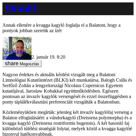
Annak ellenére a kvagga kagyló foglalja el a Balatont, hogy a
pontyok jobban szeretik az ízét
Vég Márton
természet
2022. január 19. 8:20
Megosztás
Nagyon érdekes és aktuális kérdést vizsgált meg a Balatoni
Limnológiai Kutatóintézet (BLKI) két munkatársa, Balogh Csilla és
Serfőző Zoltán a lengyelországi Nicolaus Copernicus Egyetem
kutatójával, Jaroslaw Kobakkal együttműködésben. Egészen
pontosan az invazív kagylók versengését és ezzel összefüggésben a
ponty táplálékválasztási preferenciáit vizsgálták a Balatonban.
Közleményükben megírták: jelenleg két invazív kagylófaj verseng a
Balaton elfoglalásáért: a vándorkagyló (Dreissena polymorpha) és a
kvagga kagyló (Dreissena rostriformis bugensis). A két hasonló faj
különböző túlélési stratégiát folytat, melyek közül a kvagga kagylóé
bizonyul hatékonyabbnak.