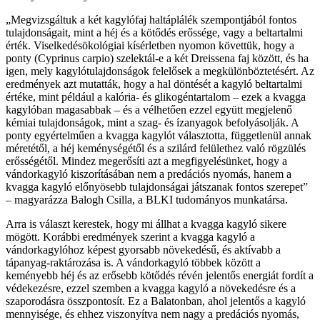
„Megvizsgáltuk a két kagylófaj haltáplálék szempontjából fontos
tulajdonságait, mint a héj és a kötődés erőssége, vagy a beltartalmi
érték. Viselkedésökológiai kísérletben nyomon követtük, hogy a
ponty (Cyprinus carpio) szelektál-e a két Dreissena faj között, és ha
igen, mely kagylótulajdonságok felelősek a megkülönböztetésért. Az
eredmények azt mutatták, hogy a hal döntését a kagyló beltartalmi
értéke, mint például a kalória- és glikogéntartalom – ezek a kvagga
kagylóban magasabbak – és a vélhetően ezzel együtt megjelenő
kémiai tulajdonságok, mint a szag- és ízanyagok befolyásolják. A
ponty egyértelműen a kvagga kagylót választotta, függetlenül annak
méretétől, a héj keménységétől és a szilárd felülethez való rögzülés
erősségétől. Mindez megerősíti azt a megfigyelésünket, hogy a
vándorkagyló kiszorításában nem a predációs nyomás, hanem a
kvagga kagyló előnyösebb tulajdonságai játszanak fontos szerepet”
– magyarázza Balogh Csilla, a BLKI tudományos munkatársa.
Arra is választ kerestek, hogy mi állhat a kvagga kagyló sikere
mögött. Korábbi eredmények szerint a kvagga kagyló a
vándorkagylóhoz képest gyorsabb növekedésű, és aktívabb a
tápanyag-raktározása is. A vándorkagyló többek között a
keményebb héj és az erősebb kötődés révén jelentős energiát fordít a
védekezésre, ezzel szemben a kvagga kagyló a növekedésre és a
szaporodásra összpontosít. Ez a Balatonban, ahol jelentős a kagyló
mennyisége, és ehhez viszonyítva nem nagy a predációs nyomás,