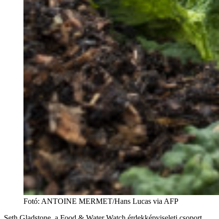
Fotó
:
ANTOINE MERMET/Hans Lucas via AFP
Seth Gladstone, a Food & Water Watch érdekképviseleti csoport