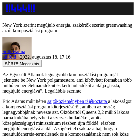
New York szerint megújuló energia, szakértők szerint greenwashing
az új komposztálási program
Solti Hanna
külföld
2022. augusztus 18. 17:16
Megosztás
Az Egyesült Államok legnagyobb komposztálási programját
jelentette be New York polgármestere, ami kibővített formában több
millió ember ételmaradékait és kerti hulladékát alakítja „tiszta,
megújuló energiává”. Legalábbis szerinte.
Eric Adams múlt héten
sajtóközleményben tájékoztatta
a lakosságot
a komposztálási program kiterjesztéséről, amiben az ország
legnagyobbjának nevezte azt. Októbertől Queens 2,2 millió lakosa
barna kukába helyezheti a szerves hulladékot, amit a
közegészségügyi minisztérium részben újra földdé, részben
megújuló energiává alakít. Az ígérettel csak az a baj, hogy a
megújulóenergia-termelésnek és a komposztálásnak nem sok köze