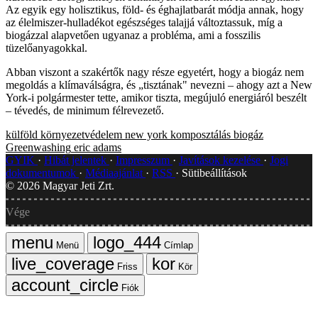
Az egyik egy holisztikus, föld- és éghajlatbarát módja annak, hogy
az élelmiszer-hulladékot egészséges talajjá változtassuk, míg a
biogázzal alapvetően ugyanaz a probléma, ami a fosszilis
tüzelőanyagokkal.
Abban viszont a szakértők nagy része egyetért, hogy a biogáz nem
megoldás a klímaválságra, és „tisztának" nevezni – ahogy azt a New
York-i polgármester tette, amikor tiszta, megújuló energiáról beszélt
– tévedés, de minimum félrevezető.
külföld
környezetvédelem
new york
komposztálás
biogáz
Greenwashing
eric adams
GYIK
Hibát jelentek
Impresszum
Javítások kezelése
Jogi
dokumentumok
Médiaajánlat
RSS
Sütibeállítások
©
2026
Magyar Jeti Zrt.
Vége
Menü
Címlap
Friss
Kör
Fiók