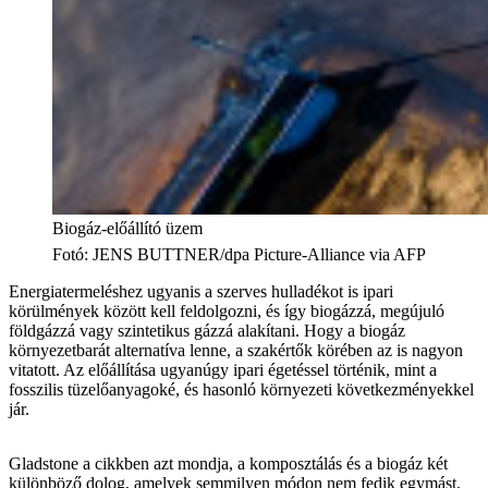
Biogáz-előállító üzem
Fotó
:
JENS BUTTNER/dpa Picture-Alliance via AFP
Energiatermeléshez ugyanis a szerves hulladékot is ipari
körülmények között kell feldolgozni, és így biogázzá, megújuló
földgázzá vagy szintetikus gázzá alakítani. Hogy a biogáz
környezetbarát alternatíva lenne, a szakértők körében az is nagyon
vitatott. Az előállítása ugyanúgy ipari égetéssel történik, mint a
fosszilis tüzelőanyagoké, és hasonló környezeti következményekkel
jár.
Gladstone a cikkben azt mondja, a komposztálás és a biogáz két
különböző dolog, amelyek semmilyen módon nem fedik egymást.