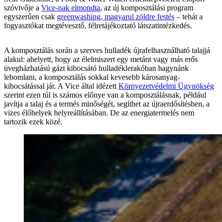
szóvivője a
Vice-nak elmondta
, az új komposztálási program
egyszerűen csak
greenwashing, magyarul zöldre festés
– tehát a
fogyasztókat megtévesztő, félretájékoztató látszatintézkedés.
A komposztálás során a szerves hulladék újrafelhasználható talajjá
alakul: ahelyett, hogy az élelmiszert egy metánt vagy más erős
üvegházhatású gázt kibocsátó hulladéklerakóban hagynánk
lebomlani, a komposztálás sokkal kevesebb károsanyag-
kibocsátással jár. A Vice által idézett
Környezetvédelmi Ügynökség
szerint ezen túl is számos előnye van a komposztálásnak, például
javítja a talaj és a termés minőségét, segíthet az újraerdősítésben, a
vizes élőhelyek helyreállításában. De az energiatermelés nem
tartozik ezek közé.