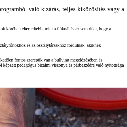
programból való kizárás, teljes kiközösítés vagy a
k körében elterjedtebb, mint a fiúknál és az sem ritka, hogy a
sztályfőnökhöz és az osztálytársakhoz fordulnak, akiknek
lkedően fontos szerepük van a bullying megelőzésében és
ól képzett pedagógus bizalmi viszonya és párbeszédre való nyitottsága