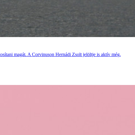
osítani magát. A Corvinuson Hernádi Zsolt jelöltje is aktív még.