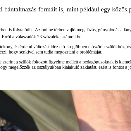
lki bántalmazás formáit is, mint például egy közös 
en is folytatódik. Az online térben zajló megalázás, gúnyolódás a lányo
. Erről a válaszadók 23 százaléka számolt be.
atékony, és érdemi változást idéz elő. Legtöbben először a szülőkhöz, o
rzi, hogy senkivel sem tudja megosztani a problémáját.
zerint a szülők fokozott figyelme mellett a pedagógusoknak is kieme
gy megelőzzék az osztályukban kialakuló zaklatást, ezért is fontos a j