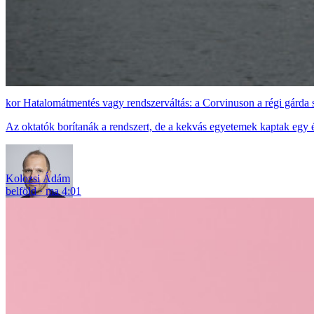
Hatalomátmentés vagy rendszerváltás: a Corvinuson a régi gárda s
Az oktatók borítanák a rendszert, de a kekvás egyetemek kaptak egy év
Kolozsi Ádám
belföld
ma 4:01