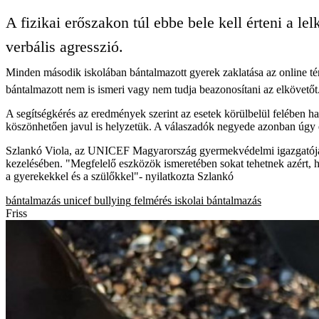
A fizikai erőszakon túl ebbe bele kell érteni a le
verbális agresszió.
Minden második iskolában bántalmazott gyerek zaklatása az online térb
bántalmazott nem is ismeri vagy nem tudja beazonosítani az elkövetőt
A segítségkérés az eredmények szerint az esetek körülbelül felében h
köszönhetően javul is helyzetük. A válaszadók negyede azonban úgy é
Szlankó Viola, az UNICEF Magyarország gyermekvédelmi igazgatója s
kezelésében. "Megfelelő eszközök ismeretében sokat tehetnek azért, ho
a gyerekekkel és a szülőkkel"- nyilatkozta Szlankó
bántalmazás
unicef
bullying
felmérés
iskolai bántalmazás
Friss