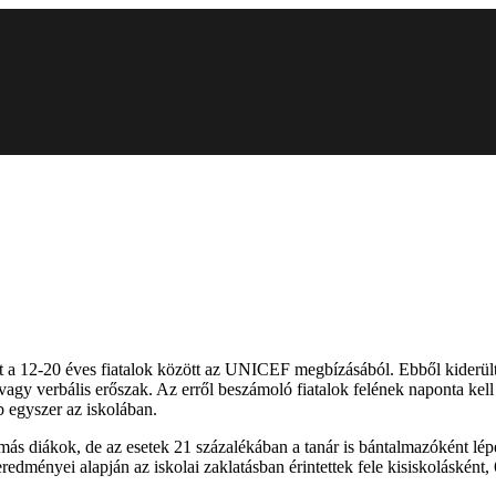
t a 12-20 éves fiatalok között az UNICEF megbízásából. Ebből kiderült
 vagy verbális erőszak. Az erről beszámoló fiatalok felének naponta kell
 egyszer az iskolában.
 más diákok, de az esetek 21 százalékában a tanár is bántalmazóként lé
eredményei alapján az iskolai zaklatásban érintettek fele kisiskolásként,