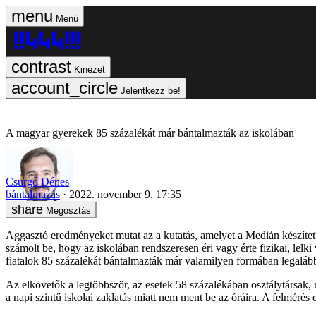
Menü
Kinézet
Jelentkezz be!
A magyar gyerekek 85 százalékát már bántalmazták az iskolában
Csurgó Dénes
bántalmazás
2022. november 9. 17:35
Megosztás
Aggasztó eredményeket mutat az a kutatás, amelyet a Medián készítet
számolt be, hogy az iskolában rendszeresen éri vagy érte fizikai, lelki
fiatalok 85 százalékát bántalmazták már valamilyen formában legalább
Az elkövetők a legtöbbször, az esetek 58 százalékában osztálytársak,
a napi szintű iskolai zaklatás miatt nem ment be az óráira. A felmérés 