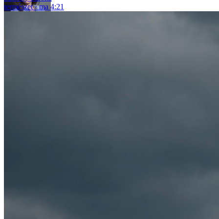
természet
ma 4:21