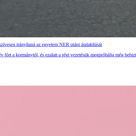
zívesen irányítaná az egyetem NER utáni átalakítását
 fórt a kormánytól, és ezalatt a régi vezetésük megpróbálja még bebizt