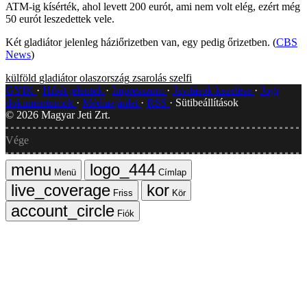
ATM-ig kísérték, ahol levett 200 eurót, ami nem volt elég, ezért még
50 eurót leszedettek vele.
Két gladiátor jelenleg háziőrizetben van, egy pedig őrizetben. (
CBS
News
)
külföld
gladiátor
olaszország
zsarolás
szelfi
GYIK
Hibát jelentek
Impresszum
Javítások kezelése
Jogi
dokumentumok
Médiaajánlat
RSS
Sütibeállítások
©
2026
Magyar Jeti Zrt.
Vége
Menü
Címlap
Friss
Kör
Fiók