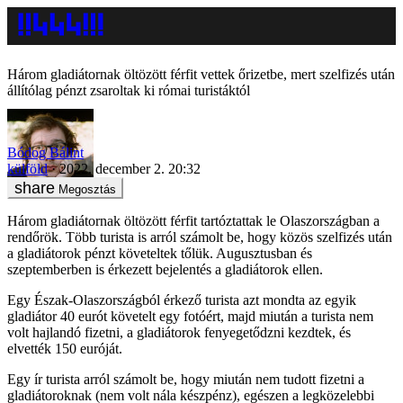
Három gladiátornak öltözött férfit vettek őrizetbe, mert szelfizés után
állítólag pénzt zsaroltak ki római turistáktól
Bódog Bálint
külföld
2022. december 2. 20:32
Megosztás
Három gladiátornak öltözött férfit tartóztattak le Olaszországban a
rendőrök. Több turista is arról számolt be, hogy közös szelfizés után
a gladiátorok pénzt követeltek tőlük. Augusztusban és
szeptemberben is érkezett bejelentés a gladiátorok ellen.
Egy Észak-Olaszországból érkező turista azt mondta az egyik
gladiátor 40 eurót követelt egy fotóért, majd miután a turista nem
volt hajlandó fizetni, a gladiátorok fenyegetődzni kezdtek, és
elvették 150 euróját.
Egy ír turista arról számolt be, hogy miután nem tudott fizetni a
gladiátoroknak (nem volt nála készpénz), egészen a legközelebbi