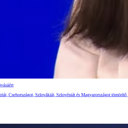
óvásáért
ztriát, Csehországot, Szlovákiát, Szlovéniát és Magyarországot tömörí