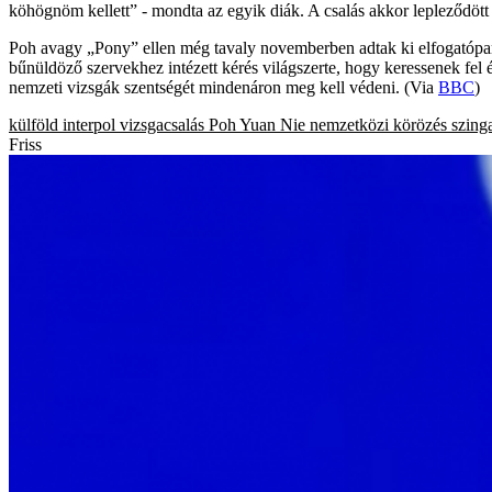
köhögnöm kellett” - mondta az egyik diák. A csalás akkor lepleződött le
Poh avagy „Pony” ellen még tavaly novemberben adtak ki elfogatóparan
bűnüldöző szervekhez intézett kérés világszerte, hogy keressenek fel 
nemzeti vizsgák szentségét mindenáron meg kell védeni. (Via
BBC
)
külföld
interpol
vizsgacsalás
Poh Yuan Nie
nemzetközi körözés
szing
Friss