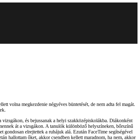
ellett volna megkezdenie négyéves büntetését, de nem adta fel magát.
ek.
k a vizsgákon, és bejussanak a helyi szakközépiskolákba. Diákonként
nem mennek át a vizsgákon. A tanulók különböző helyszíneken, bőrszínű
et gondosan elrejtettek a ruhájuk alá. Ezután FaceTime segítségével
sztán hallottam őket, akkor csendben kellett maradnom, ha nem, akkor