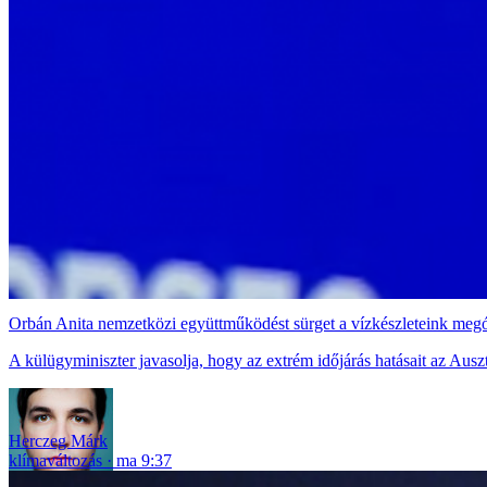
Orbán Anita nemzetközi együttműködést sürget a vízkészleteink meg
A külügyminiszter javasolja, hogy az extrém időjárás hatásait az Aus
Herczeg Márk
klímaváltozás
ma 9:37