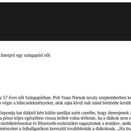
 Interpol egy szingapúri nőt
 egy 57 éves nőt Szingapúrban. Poh Yuan Nienak tavaly szeptemberben k
ta végre a bűncselekményeket, akik rajta kívül már mind börtönbe került
özpontja hat diáktól kért külön tandíjat azért cserébe, hogy átmenjene
 de a pénzt teljes egészében vissza kellett volna térítenie, ha a diákok 
 mobiltelefonokat és Bluetooth-eszközöket ragasztottak a testükre, amik
ményeket a fejhallgatókon keresztül továbbították a diákoknak. „Ha ti