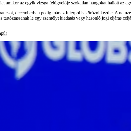
, amikor az egyik vizsga felügyelője szokatlan hangokat hallott az egyik
csot, decemberben pedig már az Interpol is körözni kezdte. A nemzetkö
és tartóztassanak le egy személyt kiadatás vagy hasonló jogi eljárás cé
apúr