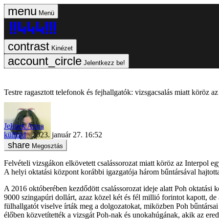
Menü
Kinézet
Jelentkezz be!
Testre ragasztott telefonok és fejhallgatók: vizsgacsalás miatt köröz az
Jelinek Anna
külföld
2023. január 27. 16:52
Megosztás
Felvételi vizsgákon elkövetett csalássorozat miatt köröz az Interpol
A helyi oktatási központ korábbi igazgatója három bűntársával hajtot
A 2016 októberében kezdődött csalássorozat ideje alatt Poh oktatási k
9000 szingapúri dollárt, azaz közel két és fél millió forintot kapott,
fülhallgatót viselve írták meg a dolgozatokat, miközben Poh bűntársai
élőben közvetítették a vizsgát Poh-nak és unokahúgának, akik az ered