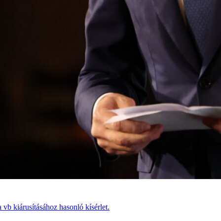
vb kiárusításához hasonló kísérlet.