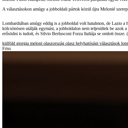
A választásokon amúgy a jobboldali pártok közül újra Melonié szerep
Lombardiában amúgy eddig is a jobboldal volt hatalmon, de Lazio a hé
kölcsönösen utálják egymást, a jobboldalon nem teljesültek be azok a
erősödni is tudott, és Silvio Berlusconi Forza Italiája se omlott össze.
külföld
giorgia meloni
olaszország
olasz helyhatósági választások
lom
Friss