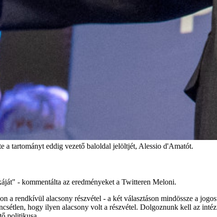
a tartományt eddig vezető baloldal jelöltjét, Alessio d'Amatót.
káját" - kommentálta az eredményeket a Twitteren Meloni.
n a rendkívül alacsony részvétel - a két választáson mindössze a jogosu
sétlen, hogy ilyen alacsony volt a részvétel. Dolgoznunk kell az int
ő politikusa.