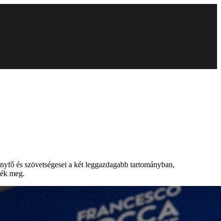
mányfő és szövetségesei a két leggazdagabb tartományban,
ték meg.