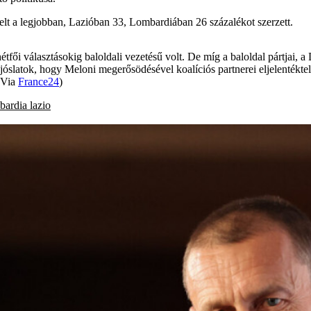
elt a legjobban, Lazióban 33, Lombardiában 26 százalékot szerzett.
tfői választásokig baloldali vezetésű volt. De míg a baloldal pártjai
 jóslatok, hogy Meloni megerősödésével koalíciós partnerei eljelenték
 (Via
France24
)
bardia
lazio