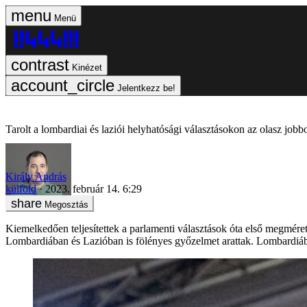
Menü
Kinézet
Jelentkezz be!
Tarolt a lombardiai és laziói helyhatósági választásokon az olasz jobb
Király András
külföld
2023. február 14. 6:29
Megosztás
Kiemelkedően teljesítettek a parlamenti választások óta első megmére
Lombardiában és Lazióban is fölényes győzelmet arattak. Lombardiába