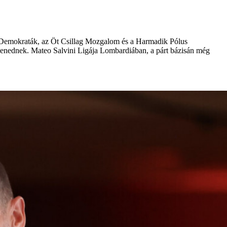
, a Demokraták, az Öt Csillag Mozgalom és a Harmadik Pólus
telenednek. Mateo Salvini Ligája Lombardiában, a párt bázisán még