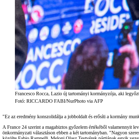
Francesco Rocca, Lazio új tartományi kormányzója, aki legyőzte 
Fotó
:
RICCARDO FABI/NurPhoto via AFP
"Ez az eredmény konszolidálja a jobboldalt és erősíti a kormány mun
A France 24 szerint a magabiztos győzelem értékéből valamennyit levo
önkormányzati választáson ebben a két tartományban. "Nagyon szerenc
közölte Fabio Rampelli, Meloni Olasz Testvérek pártjának egyik vezet