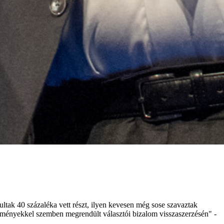
ltak 40 százaléka vett részt, ilyen kevesen még sose szavaztak
ézményekkel szemben megrendült választói bizalom visszaszerzésén" -