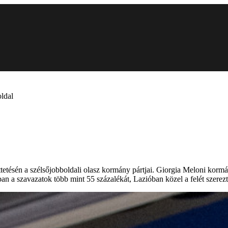
oldal
ttetésén a szélsőjobboldali olasz kormány pártjai. Giorgia Meloni kor
n a szavazatok több mint 55 százalékát, Lazióban közel a felét szerez