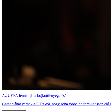
Az UEFA fenntartja a bojkottfenyegetését
Garanciákat várnak a FIFA-tól, hogy soha többé ne fordulhasson elő a 