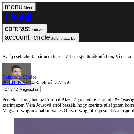
Menü
Kinézet
Jelentkezz be!
Az új cseh elnök már nem hisz a V4-es együttműködésben, Věra Jouro
Czinkóczi Sándor
POLITIKA
2023. február 27. 9:56
Megosztás
Pénteken Prágában az Európai Bizottság alelnöke és az új köztársaság
szerint ezen Věra Jourová arról beszélt, hogy szerinte túlságosan ko
Magyarországon a háborúval és Oroszországgal kapcsolatos álláspontj