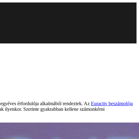
k egyéves érfordulója alkalmából rendeztek. Az
Euractiv beszámolója
yak ilyenkor. Szerinte gyakrabban kellene számonkérni