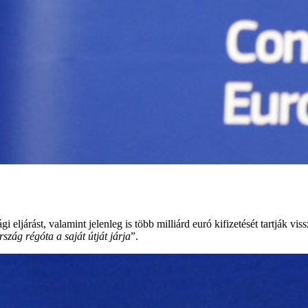
gi eljárást, valamint jelenleg is több milliárd euró kifizetését tartják vi
zág régóta a saját útját járja
”.