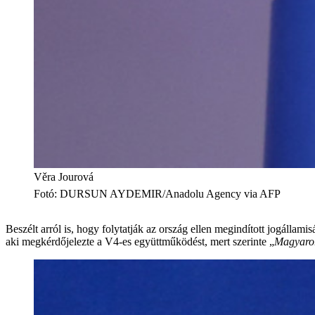
Věra Jourová
Fotó
:
DURSUN AYDEMIR/Anadolu Agency via AFP
Beszélt arról is, hogy folytatják az ország ellen megindított jogállamisá
aki megkérdőjelezte a V4-es együttműködést, mert szerinte „
Magyarors