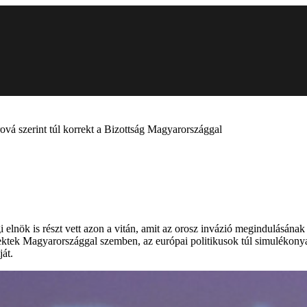
vá szerint túl korrekt a Bizottság Magyarországgal
i elnök is részt vett azon a vitán, amit az orosz invázió megindulásána
rrektek Magyarországgal szemben, az európai politikusok túl simulékon
át.