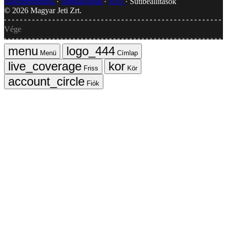
dokumentumok
Médiaajánlat
RSS
Sütibeállítások
©
2026
Magyar Jeti Zrt.
Vége
Menü
Címlap
Friss
Kör
Fiók