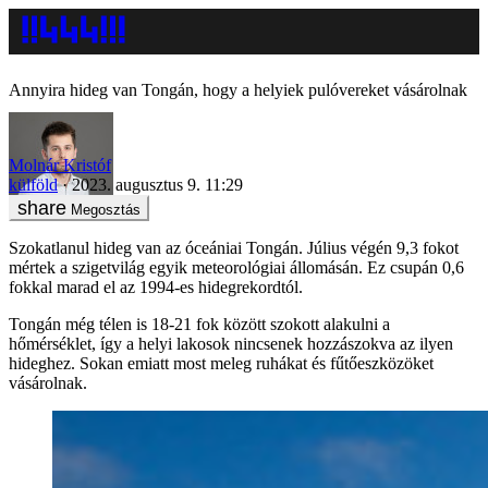
Annyira hideg van Tongán, hogy a helyiek pulóvereket vásárolnak
Molnár Kristóf
külföld
2023. augusztus 9. 11:29
Megosztás
Szokatlanul hideg van az óceániai Tongán. Július végén 9,3 fokot
mértek a szigetvilág egyik meteorológiai állomásán. Ez csupán 0,6
fokkal marad el az 1994-es hidegrekordtól.
Tongán még télen is 18-21 fok között szokott alakulni a
hőmérséklet, így a helyi lakosok nincsenek hozzászokva az ilyen
hideghez. Sokan emiatt most meleg ruhákat és fűtőeszközöket
vásárolnak.