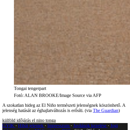
Tongai tengerpart
Fotó
:
ALAN BROOKE/Image Source via AFP
A szokatlan hideg az El Niño természeti jelenségnek köszönhető. A
jelenség hatását az éghajlatváltozás is erősíti. (via
The Guardian
)
külföld
időjárás
el nino
tonga
GYIK
Hibát jelentek
Impresszum
Javítások kezelése
Jogi