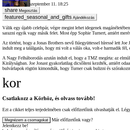
bulvár
2023. szeptember 11. 18:25
Megosztás
Ajándékozás
Válik egy újabb celebpár, végre megint lehet idegenek magánéletében 
sarazni egyik vagy másik felet. Most épp Sophie Turnert, amiért merés
Az történt, hogy a Jonas Brothers nevű fiúegyüttessel híressé lett Jo
indult meg a találgatás, hogy mi volt a válás oka, volt-e harmadik f
A Nagy Felháborodás azután indult el, hogy a TMZ megírta: az elmúlt
Királyságban. Joe Jonast gyakorlatilag dicsőíteni kezdték, amiért 
bulvárlapok rögtön kimondták, hogy Turner csak bulizni és szórakozni
Csatlakozz a Körhöz, és olvass tovább!
Ezt a cikket teljes terjedelmében csak előfizetőink olvashatják el. L
Már előfizetőnk vagy?
Megnézem a csomagokat
Jelentkezz be!