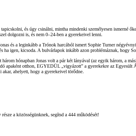
tapicskolni, és úgy csinálni, mintha mindenki személyesen ismerné őket
zel dolgozni is, és nem 0–24-ben a gyerekeivel lenni.
e Jonas és a leginkább a Trónok harcából ismert Sophie Turner négyévny
él, és ha igen, kicsoda. A bulvárlapok inkább azon problémáznak, hogy
 három hónapban Jonas volt a pár két lányával (az egyik három, a mási
odaadó apaként otthon, EGYEDÜL „vigyázott” a gyerekekre az Egyesült
 akar, ahelyett, hogy a gyerekeivel törődne.
égy része a közösségünknek, segítsd a 444 működését!