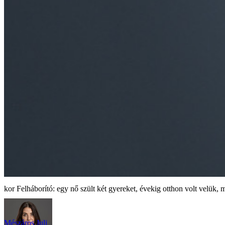
Felháborító: egy nő szült két gyereket, évekig otthon volt velük, 
Mészáros Juli