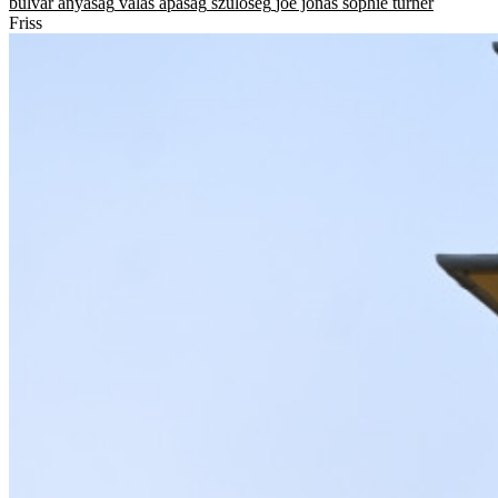
bulvár
anyaság
válás
apaság
szülőség
joe jonas
sophie turner
Friss