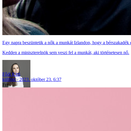
Egy napra beszüntetik a nők a munkát Izlandon, hogy a bérszakadék e
Kedden a miniszterelnök sem veszi fel a munkát, aki történetesen nő.
Fődi Kitti
külföld
2023. október 23. 6:37
Friss