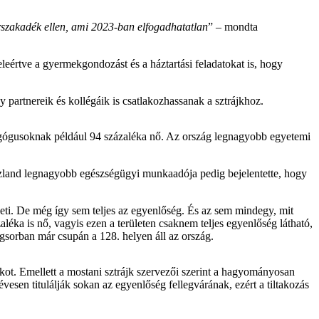
érszakadék ellen, ami 2023-ban elfogadhatatlan
” – mondta
eleértve a gyermekgondozást és a háztartási feladatokat is, hogy
 partnereik és kollégáik is csatlakozhassanak a sztrájkhoz.
agógusoknak például 94 százaléka nő. Az ország legnagyobb egyetemi
z, Izland legnagyobb egészségügyi munkaadója pedig bejelentette, hogy
leti. De még így sem teljes az egyenlőség. És az sem mindegy, mit
léka is nő, vagyis ezen a területen csaknem teljes egyenlőség látható,
angsorban már csupán a 128. helyen áll az ország.
akot. Emellett a mostani sztrájk szervezői szerint a hagyományosan
évesen titulálják sokan az egyenlőség fellegvárának, ezért a tiltakozás