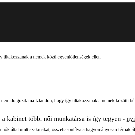
y tiltakozzanak a nemek közti egyenlőtlenségek ellen
r nem dolgozik ma Izlandon, hogy így tiltakozzanak a nemek közötti bér
 kabinet többi női munkatársa is így tegyen -
nyi
a nők által uralt szakmákat, összehasonlítva a hagyományosan férfiak á