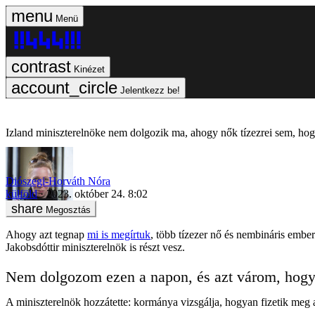
Menü
Kinézet
Jelentkezz be!
Izland miniszterelnöke nem dolgozik ma, ahogy nők tízezrei sem, hog
Diószegi-Horváth Nóra
külföld
2023. október 24. 8:02
Megosztás
Ahogy azt tegnap
mi is megírtuk
, több tízezer nő és nembináris embe
Jakobsdóttir miniszterelnök is részt vesz.
Nem dolgozom ezen a napon, és azt várom, hogy a
A miniszterelnök hozzátette: kormánya vizsgálja, hogyan fizetik meg 