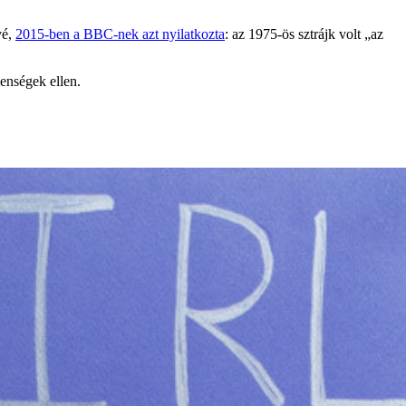
vé,
2015-ben a BBC-nek azt nyilatkozta
: az 1975-ös sztrájk volt „az
enségek ellen.