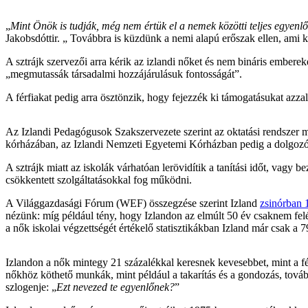
„
Mint Önök is tudják, még nem értük el a nemek közötti teljes egyen
Jakobsdóttir. „ Továbbra is küzdünk a nemi alapú erőszak ellen, ami
A sztrájk szervezői arra kérik az izlandi nőket és nem bináris emberek
„megmutassák társadalmi hozzájárulásuk fontosságát”.
A férfiakat pedig arra ösztönzik, hogy fejezzék ki támogatásukat azza
Az Izlandi Pedagógusok Szakszervezete szerint az oktatási rendszer
kórházában, az Izlandi Nemzeti Egyetemi Kórházban pedig a dolgozók
A sztrájk miatt az iskolák várhatóan lerövidítik a tanítási időt, vagy
csökkentett szolgáltatásokkal fog működni.
A Világgazdasági Fórum (WEF) összegzése szerint Izland
zsinórban 
nézünk: míg például tény, hogy Izlandon az elmúlt 50 év csaknem feléb
a nők iskolai végzettségét értékelő statisztikákban Izland már csak a 
Izlandon a nők mintegy 21 százalékkal keresnek kevesebbet, mint a fér
nőkhöz köthető munkák, mint például a takarítás és a gondozás, továbbra
szlogenje: „
Ezt nevezed te egyenlőnek?
”