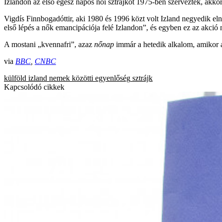
Izlandon az első egész napos női sztrájkot 1975-ben szervezték, akko
Vigdís Finnbogadóttir, aki 1980 és 1996 közt volt Izland negyedik eln
első lépés a nők emancipációja felé Izlandon”, és egyben ez az akció ny
A mostani „kvennafri”, azaz
nőnap
immár a hetedik alkalom, amikor a
via
BBC
,
CNBC
külföld
izland
nemek közötti egyenlőség
sztrájk
Kapcsolódó cikkek