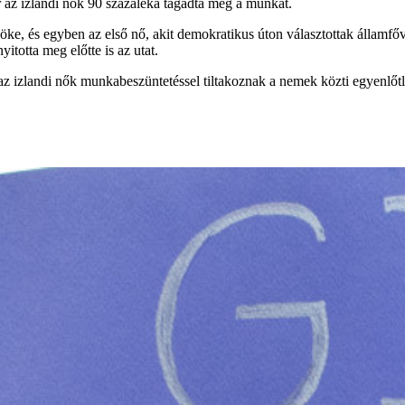
r az izlandi nők 90 százaléka tagadta meg a munkát.
öke, és egyben az első nő, akit demokratikus úton választottak államfő
itotta meg előtte is az utat.
z izlandi nők munkabeszüntetéssel tiltakoznak a nemek közti egyenlőtl