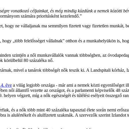
lőségre vonatkozó céljainkat, és még mindig küzdünk a nemek közötti b
 kormányom számára prioritásként kezelendő.”
et, hogy ne vállaljanak ma semmilyen fizetett vagy fizetetlen munkát, b
l, hogy „több felelősséget vállalnak” otthon és a munkahelyükön is, hogy
 minden szintjén a női munkavállalók vannak többségben, az óvodaped
 körülbelül 80 százaléka nő.
 bezárnak, mivel a tanárok többségét nők teszik ki. A Landspitali kórhá
14. éve
a világ legjobb országa - már ami a nemek közti egyenlőséget il
en női államfő vezette az országot, és a parlamenti képviselők 48 száza
79. helyen végzett, míg a nők egészségét és túlélési esélyeit összegző r
fiak, és a nők több mint 40 százaléka tapasztal élete során nemi erősz
 is alulértékelt és alulfizetett szakmák. A szervezők szerint Izlandot t