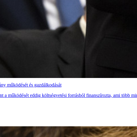
vány működését és gazdálkodását
t a működését eddig költségvetési forrásból finanszírozta, ami több mint