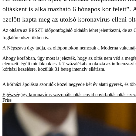
oltásként is alkalmazható 6 hónapos kor felett”.
ezelőtt kapta meg az utolsó koronavírus elleni olt
Az oltásra az EESZT időpontfoglaló oldalán lehet jelentkezni, de az
foglalórendszerükben is.
A Népszava úgy tudja, az oltópontokon nemcsak a Moderna vakcinája 
Ahogy korábban, úgy most is jelezték, hogy az oltás nem véd a megfertő
elemzett légúti mintáknak csak 7 százalékában okozta az influenza-vír
kórházi kezelésre, közülük 31 beteg intenzív ellátásra.
A kórházi ápolásra szorulók közel negyede két év alatti gyerek, és t
Egészségügy
koronavírus
szezonális oltás
covid
covid-oltás
oltás
szez
Friss