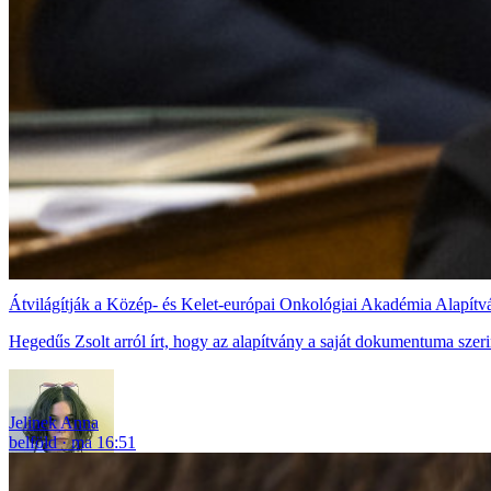
Átvilágítják a Közép- és Kelet-európai Onkológiai Akadémia Alapít
Hegedűs Zsolt arról írt, hogy az alapítvány a saját dokumentuma szerin
Jelinek Anna
belföld
ma 16:51