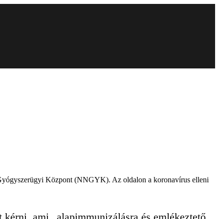
 és Gyógyszerügyi Központ (NNGYK). Az oldalon a koronavírus elleni
t kérni, ami „alapimmunizálásra és emlékeztető