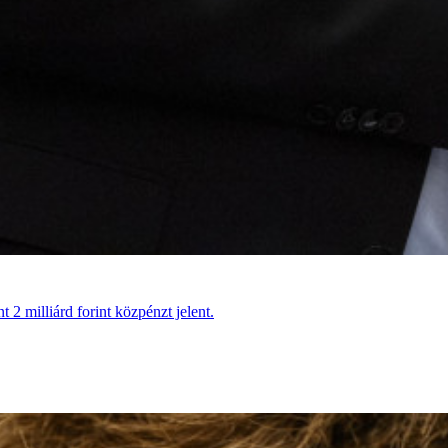
 2 milliárd forint közpénzt jelent.