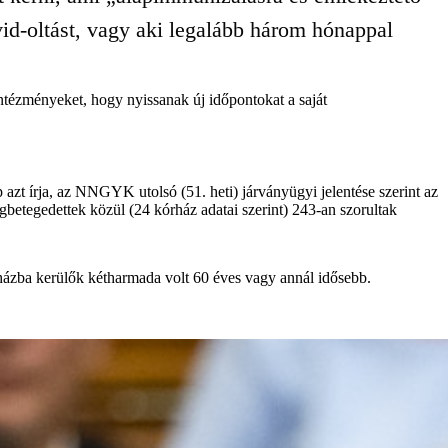
vid-oltást, vagy aki legalább három hónappal
ntézményeket, hogy nyissanak új időpontokat a saját
 azt írja, az NNGYK utolsó (51. heti) járványügyi jelentése szerint az
egbetegedettek közül (24 kórház adatai szerint) 243-an szorultak
órházba kerülők kétharmada volt 60 éves vagy annál idősebb.