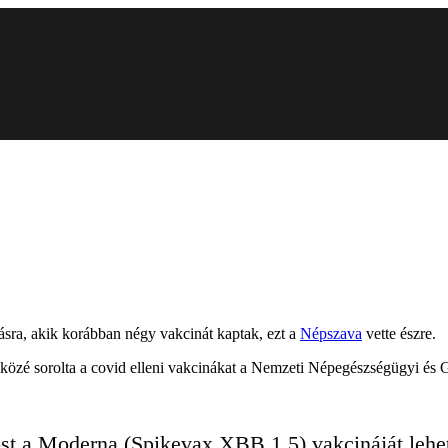
ásra, akik korábban négy vakcinát kaptak, ezt a
Népszava
vette észre.
sok közé sorolta a covid elleni vakcinákat a Nemzeti Népegészségügyi
st a Moderna (Spikevax XBB 1.5) vakcináját lehe