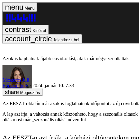
Menü
Kinézet
Jelentkezz be!
Azok is kaphatnak újabb covid-oltást, akik már négyszer oltattak
Mészáros Juli
Egészségügy
2024. január 10. 7:33
Megosztás
Az EESZT oldalán már azok is foglalhatnak időpontot az új covid-olt
A lap azt írja, a változás annak köszönhető, hogy a szezonális oltá
oltás most már „szezonális oltás” néven fut.
Az EESZT-n azt írják, a kórházi oltópontokon mo