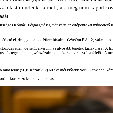
 Az oltást mindenki kérheti, aki még nem kapott co
ását.
 Országos Kórházi Főigazgatóság már kérte az oltópontokat működtető i
érhető el, de egy korábbi Pfizer bivalens (Wu/Om BA1.2) vakcina is.
ződés ellen, de segít elkerülni a súlyosabb tünetek kialakulását. A lap
us a betegek tüneteit, 40 százalékban a koronavírus volt a felelős. A m
öbb mint felük (56,8 százalékuk) 60 évesnél idősebb volt. A coviddal k
onális kórokozó
koronavírus-oltás