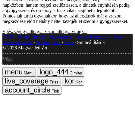
napközben, hanem reggel szellőztessen, a tünetek enyhítésén pedig
a gyógyszerek és orrspray-k használata segíthet a leginkább.
Fontosnak tartja ugyanakkor, hogy az allergiások már a szezon
megkezdése előtt néhány héttel kezdjék el szedni a gyógyszereket.
Egészségügy
allergiaszezon
allergia
virágzás
GYIK
Hibát jelentek
Impresszum
Javítások kezelése
Jogi
dokumentumok
Médiaajánlat
RSS
Sütibeállítások
©
2026
Magyar Jeti Zrt.
Vége
Menü
Címlap
Friss
Kör
Fiók