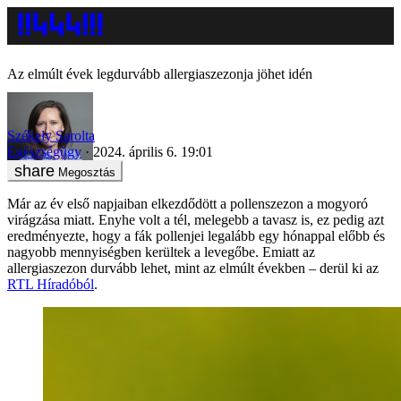
Az elmúlt évek legdurvább allergiaszezonja jöhet idén
Székely Sarolta
Egészségügy
2024. április 6. 19:01
Megosztás
Már az év első napjaiban elkezdődött a pollenszezon a mogyoró
virágzása miatt. Enyhe volt a tél, melegebb a tavasz is, ez pedig azt
eredményezte, hogy a fák pollenjei legalább egy hónappal előbb és
nagyobb mennyiségben kerültek a levegőbe. Emiatt az
allergiaszezon durvább lehet, mint az elmúlt években – derül ki az
RTL Híradóból
.