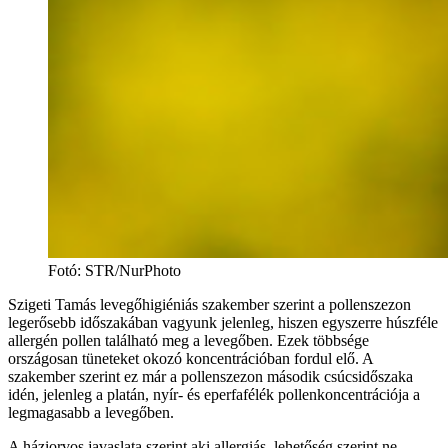
Fotó
:
STR/NurPhoto
Szigeti Tamás levegőhigiéniás szakember szerint a pollenszezon
legerősebb időszakában vagyunk jelenleg, hiszen egyszerre húszféle
allergén pollen található meg a levegőben. Ezek többsége
országosan tüneteket okozó koncentrációban fordul elő. A
szakember szerint ez már a pollenszezon második csúcsidőszaka
idén, jelenleg a platán, nyír- és eperfafélék pollenkoncentrációja a
legmagasabb a levegőben.
A háziorvos javaslata szerint aki allergiás, lehetőség szerint ne