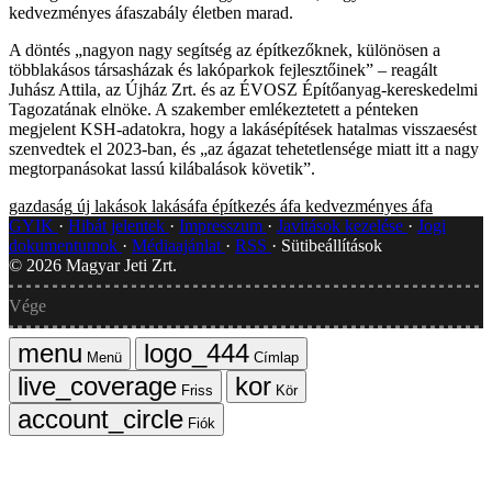
kedvezményes áfaszabály életben marad.
A döntés „nagyon nagy segítség az építkezőknek, különösen a
többlakásos társasházak és lakóparkok fejlesztőinek” – reagált
Juhász Attila, az Újház Zrt. és az ÉVOSZ Építőanyag-kereskedelmi
Tagozatának elnöke. A szakember emlékeztetett a pénteken
megjelent KSH-adatokra, hogy a lakásépítések hatalmas visszaesést
szenvedtek el 2023-ban, és „az ágazat tehetetlensége miatt itt a nagy
megtorpanásokat lassú kilábalások követik”.
gazdaság
új lakások
lakásáfa
építkezés
áfa
kedvezményes áfa
GYIK
Hibát jelentek
Impresszum
Javítások kezelése
Jogi
dokumentumok
Médiaajánlat
RSS
Sütibeállítások
©
2026
Magyar Jeti Zrt.
Vége
Menü
Címlap
Friss
Kör
Fiók