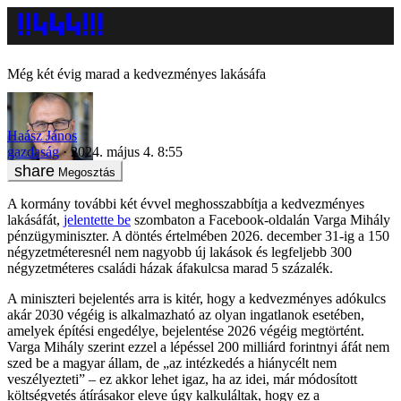
Még két évig marad a kedvezményes lakásáfa
Haász János
gazdaság
2024. május 4. 8:55
Megosztás
A kormány további két évvel meghosszabbítja a kedvezményes
lakásáfát,
jelentette be
szombaton a Facebook-oldalán Varga Mihály
pénzügyminiszter. A döntés értelmében 2026. december 31-ig a 150
négyzetméteresnél nem nagyobb új lakások és legfeljebb 300
négyzetméteres családi házak áfakulcsa marad 5 százalék.
A miniszteri bejelentés arra is kitér, hogy a kedvezményes adókulcs
akár 2030 végéig is alkalmazható az olyan ingatlanok esetében,
amelyek építési engedélye, bejelentése 2026 végéig megtörtént.
Varga Mihály szerint ezzel a lépéssel 200 milliárd forintnyi áfát nem
szed be a magyar állam, de „az intézkedés a hiánycélt nem
veszélyezteti” – ez akkor lehet igaz, ha az idei, már módosított
költségvetés átírásakor eleve úgy kalkuláltak, hogy ez a