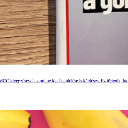
MCC kivégzésével az online kiadás túlélése is kérdéses. Ez történik, ha