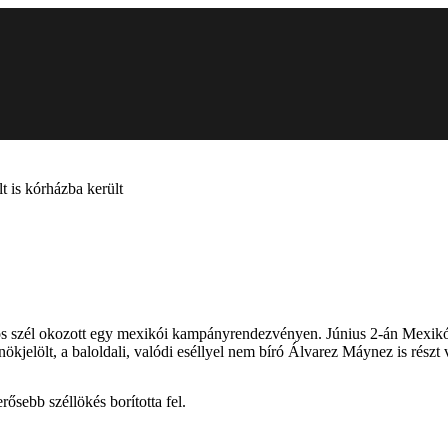
 is kórházba került
haros szél okozott egy mexikói kampányrendezvényen. Június 2-án Mexik
ökjelölt, a baloldali, valódi eséllyel nem bíró Álvarez Máynez is részt v
rősebb széllökés borította fel.