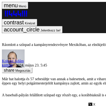
Menü
Kinézet
Jelentkezz be!
Ráomlott a színpad a kampányrendezvényre Mexikóban, az elnökjelölt
Kolozsi Ádám
külföld
2024. május 23. 5:45
Megosztás
Már hat halottja és 57 sebesültje van annak a balesetnek, amit a vi
éppen egy helyi polgármesterjelölt kampánya zajlott, amin az egyik eln
A baseball-pályán felállított színpad egy részét egy, a korábbiaknál is e