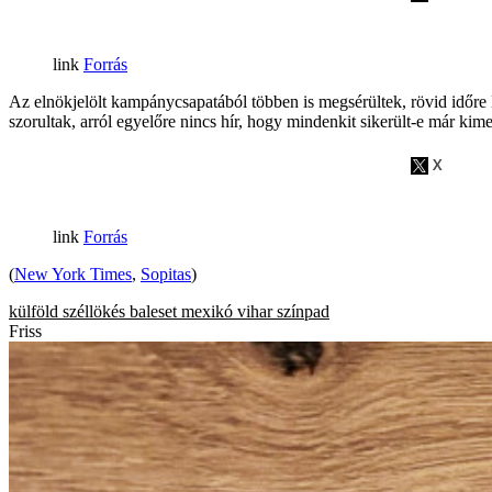
Forrás
Az elnökjelölt kampánycsapatából többen is megsérültek, rövid időre 
szorultak, arról egyelőre nincs hír, hogy mindenkit sikerült-e már kime
Forrás
(
New York Times
,
Sopitas
)
külföld
széllökés
baleset
mexikó
vihar
színpad
Friss