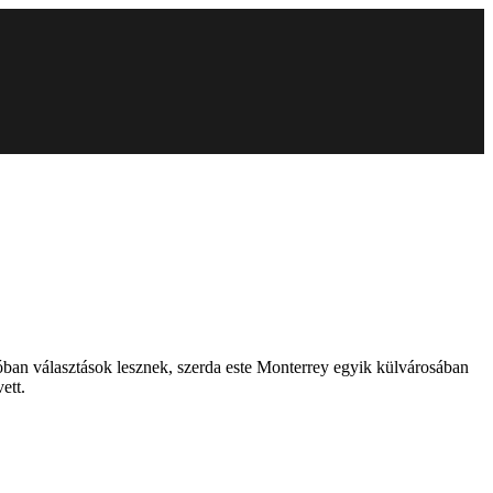
óban választások lesznek, szerda este Monterrey egyik külvárosában
ett.