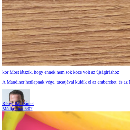
Most látszik, hogy ennek nem sok köze volt az újságíráshoz
A Mandiner hetilapnak vége, tucatjával küldik el az embereket, és az 
Rényi Pál Dániel
Média
ma 5:07