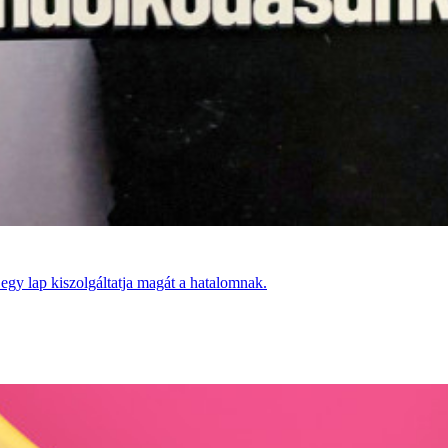
 egy lap kiszolgáltatja magát a hatalomnak.