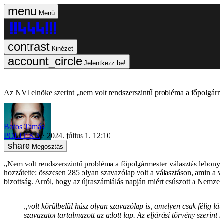
Menü
Kinézet
Jelentkezz be!
Az NVI elnöke szerint „nem volt rendszerszintű probléma a főpolgárm
Botos Tamás
POLITIKA
2024. július 1. 12:10
Megosztás
„Nem volt rendszerszintű probléma a főpolgármester-választás lebonyo
hozzátette: összesen 285 olyan szavazólap volt a választáson, amin a v
bizottság. Arról, hogy az újraszámlálás napján miért csúszott a Nemze
„volt körülbelül húsz olyan szavazólap is, amelyen csak félig lá
szavazatot tartalmazott az adott lap. Az eljárási törvény szerin