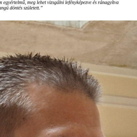
m egyértelmű, meg lehet vizsgálni lefényképezve és ránagyítva
angú döntés született.”