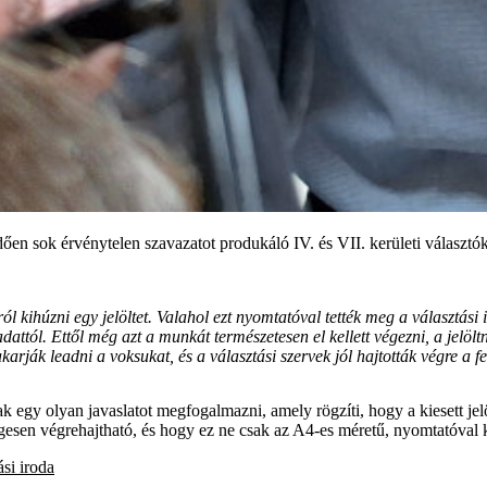
ően sok érvénytelen szavazatot produkáló IV. és VII. kerületi választó
ól kihúzni egy jelöltet. Valahol ezt nyomtatóval tették meg a választási
attól. Ettől még azt a munkát természetesen el kellett végezni, a jelöl
arják leadni a voksukat, és a választási szervek jól hajtották végre a f
gy olyan javaslatot megfogalmazni, amely rögzíti, hogy a kiesett jelö
gesen végrehajtható, és hogy ez ne csak az A4-es méretű, nyomtatóval
ási iroda