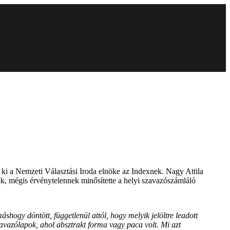
 ki a Nemzeti Választási Iroda elnöke az Indexnek. Nagy Attila
ték, mégis érvénytelennek minősítette a helyi szavazószámláló
áshogy döntött, függetlenül attól, hogy melyik jelöltre leadott
szavazólapok, ahol absztrakt forma vagy paca volt. Mi azt