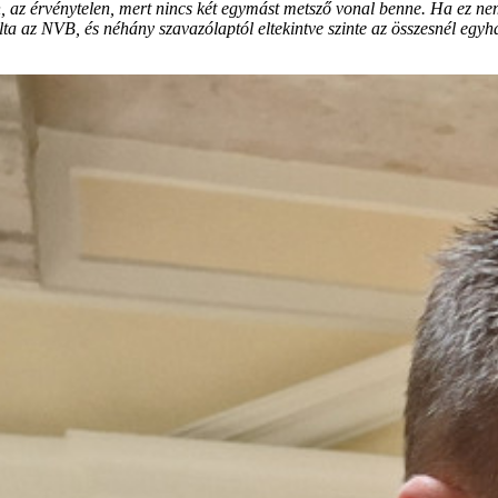
n, az érvénytelen, mert nincs két egymást metsző vonal benne. Ha ez ne
lta az NVB, és néhány szavazólaptól eltekintve szinte az összesnél egyh