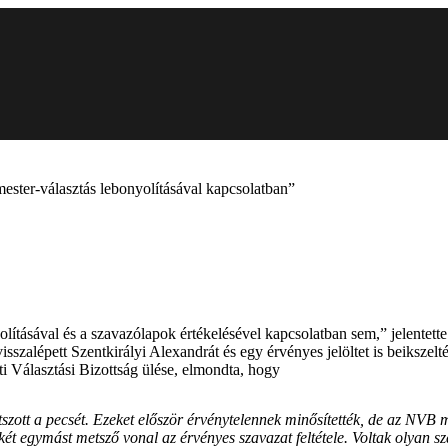
ester-választás lebonyolításával kapcsolatban”
lításával és a szavazólapok értékelésével kapcsolatban sem,” jelentette
isszalépett Szentkirályi Alexandrát és egy érvényes jelöltet is beikszel
ti Választási Bizottság ülése, elmondta, hogy
tszott a pecsét. Ezeket először érvénytelennek minősítették, de az NVB m
t két egymást metsző vonal az érvényes szavazat feltétele. Voltak olyan 