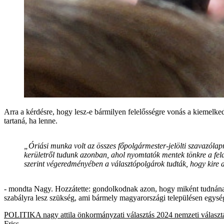
Arra a kérdésre, hogy lesz-e bármilyen felelősségre vonás a kiemelked
tartaná, ha lenne.
„Óriási munka volt az összes főpolgármester-jelölti szavazólapr
kerületről tudunk azonban, ahol nyomtatók mentek tönkre a felad
szerint végeredményében a választópolgárok tudták, hogy kire ak
- mondta Nagy. Hozzátette: gondolkodnak azon, hogy miként tudnának e
szabályra lesz szükség, ami bármely magyarországi településen egysé
POLITIKA
nagy attila
önkormányzati választás 2024
nemzeti választ
Friss