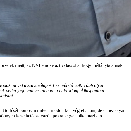
körzetek miatt, az NVI elnöke azt válaszolta, hogy méltánytalannak
 irodák, mivel a szavazólap A4-es méretű volt. Több olyan
tnek pedig joga van visszalépni a határidőig. Álláspontom
eladatot”
lt törlését pontosan milyen módon kell végrehajtani, de ehhez olyan
 könnyen kezelhető szavazólapokra legyen alkalmazható.