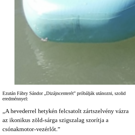
Ezután Fábry Sándor „Dizájncenterét” próbálják utánozni, szolid
eredménnyel:
„A hevederrel hetykén felcsatolt zártszelvény vázra
az ikonikus zöld-sárga szigszalag szorítja a
csónakmotor-vezérlőt.”