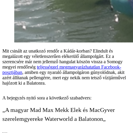
Mit csinált az unatkozó rendőr a Kádár-korban? Elindult és
megalázott egy véletlenszerűen elékerülő állampolgárt. Ez a
szerencsére már nem jellemző hangulat köszön vissza a Somogy
megyei rendőrség
teljességgel megmagyarázhatatlan Facebook-
posztjában
, amiben egy nyaraló állampolgáron gúnyolódnak, akit
azért állítanak pellengérre, mert egy nekik nem tetsző vízijárművel
hajózott ki a Balatonra.
A bejegyzés nyitó sora a következő szabadvers:
„A magyar Mad Max Mekk Elek és MacGyver
szerelemgyereke Waterworld a Balatonon„