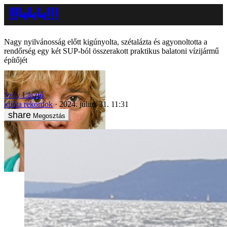
Nagy nyilvánosság előtt kigúnyolta, szétalázta és agyonoltotta a
rendőrség egy két SUP-ból összerakott praktikus balatoni vízijármű
építőjét
Szily László
idióta rekordok
2024. július 31. 11:31
Megosztás