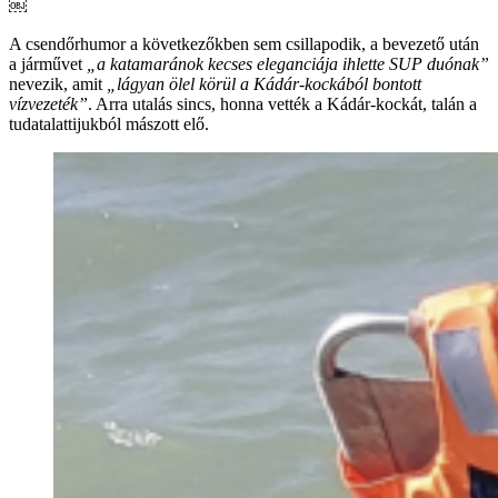
￼
A csendőrhumor a következőkben sem csillapodik, a bevezető után
a járművet
„a katamaránok kecses eleganciája ihlette SUP duónak”
nevezik, amit
„lágyan ölel körül a Kádár-kockából bontott
vízvezeték”
. Arra utalás sincs, honna vették a Kádár-kockát, talán a
tudatalattijukból mászott elő.