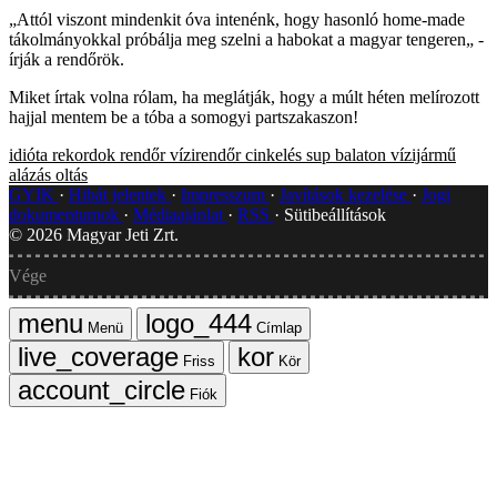
„Attól viszont mindenkit óva intenénk, hogy hasonló home-made
tákolmányokkal próbálja meg szelni a habokat a magyar tengeren„ -
írják a rendőrök.
Miket írtak volna rólam, ha meglátják, hogy a múlt héten melírozott
hajjal mentem be a tóba a somogyi partszakaszon!
idióta rekordok
rendőr
vízirendőr
cinkelés
sup
balaton
vízijármű
alázás
oltás
GYIK
Hibát jelentek
Impresszum
Javítások kezelése
Jogi
dokumentumok
Médiaajánlat
RSS
Sütibeállítások
©
2026
Magyar Jeti Zrt.
Vége
Menü
Címlap
Friss
Kör
Fiók