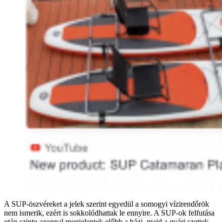
A SUP-öszvéreket a jelek szerint egyedül a somogyi vízirendőrök
nem ismerik, ezért is sokkolódhattak le ennyire. A SUP-ok felfutása
után szinte azonnal megjelentek előbb a házi, majd a gyári szettek