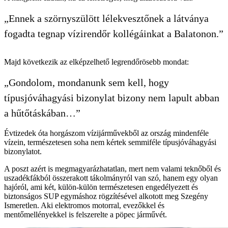
„Ennek a szörnyszülött lélekvesztőnek a látványa
fogadta tegnap vízirendőr kollégáinkat a Balatonon.”
Majd következik az elképzelhető legrendőrösebb mondat:
„Gondolom, mondanunk sem kell, hogy
típusjóváhagyási bizonylat bizony nem lapult abban
a hűtőtáskában…”
Évtizedek óta horgászom vízijárművekből az ország mindenféle
vízein, természetesen soha nem kértek semmiféle típusjóváhagyási
bizonylatot.
A poszt azért is megmagyarázhatatlan, mert nem valami teknőből és
uszadékfákból összerakott tákolmányról van szó, hanem egy olyan
hajóról, ami két, külön-külön természetesen engedélyezett és
biztonságos SUP egymáshoz rögzítésével alkotott meg Szegény
Ismeretlen. Aki elektromos motorral, evezőkkel és
mentőmellényekkel is felszerelte a pöpec járművét.