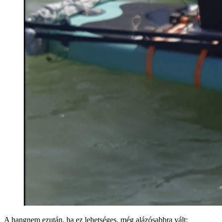
A hangnem ezután, ha ez lehetséges, még alázósabbra vált: