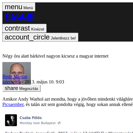
Menü
Kinézet
Jelentkezz be!
Négy óra alatt bárkivel nagyon kicsesz a magyar internet
Bede Márton
internetek
2013. május 10. 9:03
Megosztás
Amikor Andy Warhol azt mondta, hogy a jövőben mindenki világhíres l
Picsaember
, és talán azt sem gondolta végig, hogy sokan annak ellen