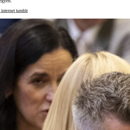
legyen.
internet
tumblr