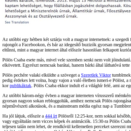
Az utóbbi egy hétben két sztárja volt a magyar internetnek: a szegedi 
rajongót a Facebookon, és bár az idegesítő buzizók gyorsan megjelente
eltűnni, mint a magyar internet által először hasonlóan felkapott kuri
Pölös Csaba esete más, mivel vele szemben senki nem volt jóindulatú.
elkövetett. Egyrészt nemcsak barátai, hanem bárki által láthatóvá te
Pölös pechére valaki elküldte a szöveget a
Szeretlek Viktor
tumblrnek,
pedig érdekes lett volna, hogy vajon a való életben ismeri-e Pölöst,
kor
publikáktak
. Pölös Csaba ekkor indult el a világhír felé, ami az eg
Az utóbbi három-négy évben a magyar interneten vírusszerű mémként t
gyorsan nagyon sokan rebloggolták, amihez nemcsak Pölös rajongása ke
népművészeti alkotások, és a mainstream média egész nap a Tumblren l
Ha jól látjuk, először a
444 írt
Pölösről 12:25-kor, nem sokkal később
vagy egyáltalán nem vicces képek és animációk. 15:30-ra Pölös Csabához
teljesen talán nem lehet, de rendkívül kellemetlen perceket szerezni 