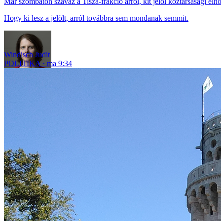
Már szombaton szavaz a Tisza-frakció arról, kit jelöl köztársasági el
Hogy ki lesz a jelölt, arról továbbra sem mondanak semmit.
Windisch Judit
POLITIKA
ma 9:34