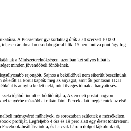
nkatársa. A Picsaember gyakorlatilag órák alatt szerzett 10 000
teljesen ártalmatlan csodabogárral illik. 15 perc múlva pont úgy fog
nkájának a Miniszeterelnökségen, azonban két súlyos hibát is
tőséget minden jövendőbeli főnökének.
egsúlyosabb rajongóit. Sajnos a beküldővel nem sikerült beszélnünk,
n délelőtt 11 körül kapták meg az anyagot, amit ők pontosan 11:11-
yébként is annyira kellett neki, mint üveges tótnak a hanyattesés.
ekciójából indult el hódító útjára, Az eredeti postot nagyon
él tenyérbe mászóbbat ritkán látni. Percek alatt megjelentek az első
nalbeli mémgyártó műhelyek, és sorozatban születtek a mérsékelten,
ook-profilját. Legfeljebb 4 óra és 19 perc alatt egy életet tönkretenni
 Facebook-beállításainkra, és ha csak három dolgot lájkolunk ott,