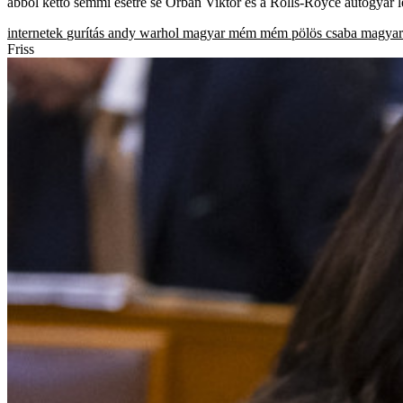
abból kettő semmi esetre se Orbán Viktor és a Rolls-Royce autógyár 
internetek
gurítás
andy warhol
magyar mém
mém
pölös csaba
magyar 
Friss