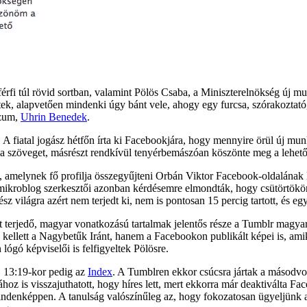
férfi túl rövid sortban, valamint Pölös Csaba, a Miniszterelnökség új mu
k, alapvetően mindenki úgy bánt vele, ahogy egy furcsa, szórakoztató, 
ózum,
Uhrin Benedek
.
 A fiatal jogász hétfőn írta ki Facebookjára, hogy mennyire örül új mu
tte a szöveget, másrészt rendkívül tenyérbemászóan köszönte meg a lehe
 amelynek fő profilja összegyűjteni Orbán Viktor Facebook-oldalának l
 a mikroblog szerkesztői azonban kérdésemre elmondták, hogy csütörtökö
ész világra azért nem terjedt ki, nem is pontosan 15 percig tartott, és eg
erjedő, magyar vonatkozású tartalmak jelentős része a Tumblr magyar sz
llett a Nagybetűk Iránt, hanem a Facebookon publikált képei is, amikn
ógó képviselői is felfigyeltek Pölösre.
, 13:19-kor pedig az
Index
. A Tumblren ekkor csúcsra jártak a másodvo
 is visszajuthatott, hogy híres lett, mert ekkorra már deaktiválta Faceb
mindenképpen. A tanulság valószínűleg az, hogy fokozatosan ügyeljünk a