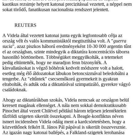
kaotikus rezsimje helyett katonai precizitással vezetett, a néppel nem
sokat törődő, fanatikusan nacionalista rendszert jelentett.
REUTERS
A Videla által vezetett katonai junta egyik legfontosabb célja az
ország vélt és valós kommunistáktól megtisztítása volt. A "
guerra
sucia
", azaz piszkos háború eredményeként 10-30 000 argentin tűnt
el az országban, szinte mindegyik a diktatúra koncentrációs táborra
hasonlító börtöneiben. Többségüket meggyilkolták, a tetemeket
pedig eltüntették, hogy ne maradjon fenn bizonyíték. A
kínvallatásokat is végző hóhérok kedvelt módszere volt a halott,
esetleg még élő áldozatokat lábukon betoncsizmával beledobálni a
tengerbe. Az "eltűntek" csecsemőkorú gyermekeit is gyakran
elrabolták, és adták oda a diktatúrával szimpatizáló, gyerekre vágyó
családoknak.
Ahogy az diktatúrákban szokás, Videla nemcsak az országon belül
keresett magának ellenséget. A nála nem sokkal demokratikusabb
Pinochet által vezett Chilével például három teljesen jelentéktelen
tűzföldi szigeten sikerült összekapni. A Beagle-konfliktus néven
ismert incidensben Videla odáig ment a kardcsörtetésben, hogy a
közvetítőnek felkért II. János Pál pápával is sikerült összevesznie.
Az igazán nagy katonai ballépés, a Falkland-szigetek lerohanása