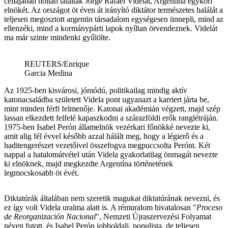
cellájában holtan találták Jorge Rafael Videlát, Argentína egykori
elnökét. Az országot öt éven át irányító diktátor természetes halálát a
teljesen megosztott argentin társadalom egységesen ünnepli, mind az
ellenzéki, mind a kormánypárti lapok nyíltan örvendeznek. Videlát
ma már szinte mindenki gyűlölte.
REUTERS/Enrique
Garcia Medina
Az 1925-ben kisvárosi, jómódú, politikailag mindig aktív
katonacsaládba született Videla pont ugyanazt a karriert járta be,
mint minden férfi felmenője. Katonai akadémián végzett, majd szép
lassan elkezdett felfelé kapaszkodni a szárazföldi erők ranglétráján.
1975-ben Isabel Perón államelnök vezérkari főnökké nevezte ki,
amit alig fél évvel később azzal hálált meg, hogy a légierő és a
haditengerészet vezetőivel összefogva megpuccsolta Perónt. Két
nappal a hatalomátvétel után Videla gyakorlatilag önmagát nevezte
ki elnöknek, majd megkezdte Argentína történetének
legmocskosabb öt évét.
Diktatúrák általában nem szeretik magukat diktatúrának nevezni, és
ez így volt Videla uralma alatt is. A rémuralom hivatalosan "
Proceso
de Reorganización Nacional
", Nemzeti Újraszervezési Folyamat
néven futott, és Isabel Perón jobboldali, populista, de teljesen