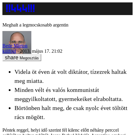
Meghalt a legmocskosabb argentin
Bede Márton
külföld
2013. május 17. 21:02
Megosztás
Videla öt éven át volt diktátor, tízezrek haltak
meg miatta.
Minden vélt és valós kommunistát
meggyilkoltatott, gyermekeiket elraboltatta.
Börtönben halt meg, de csak nyolc évet töltött
rács mögött.
Péntek reggel, helyi idő szerint fél kilenc előtt néhány perccel