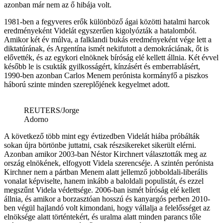
azonban már nem az ő hibája volt.
1981-ben a fegyveres erők különböző ágai közötti hatalmi harcok
eredményeként Videlát egyszerűen kigolyózták a hatalomból.
Amikor két év múlva, a falklandi bukás eredményeként vége lett a
diktatúrának, és Argentína ismét nekifutott a demokráciának, őt is
elővették, és az egykori elnöknek bíróság elé kellett állnia. Két évvel
később le is csukták gyilkosságért, kínzásért és emberrablásért,
1990-ben azonban Carlos Menem perónista kormányfő a piszkos
háború szinte minden szereplőjének kegyelmet adott.
REUTERS/Jorge
Adorno
A következő több mint egy évtizedben Videlát hiába próbálták
sokan újra börtönbe juttatni, csak részsikereket sikerült elérni.
Azonban amikor 2003-ban Néstor Kirchnert választották meg az
ország elnökének, elfogyott Videla szerencséje. A szintén perónista
Kirchner nem a pártban Menem alatt jellemző jobboldali-liberális
vonalat képviselte, hanem inkább a baloldali populistát, és ezzel
megszűnt Videla védettsége. 2006-ban ismét bíróság elé kellett
állnia, és amikor a borzasztóan hosszú és kanyargós perben 2010-
ben végül hajlandó volt kimondani, hogy vállalja a felelősséget az
elnöksége alatt történtekért, és uralma alatt minden parancs tőle