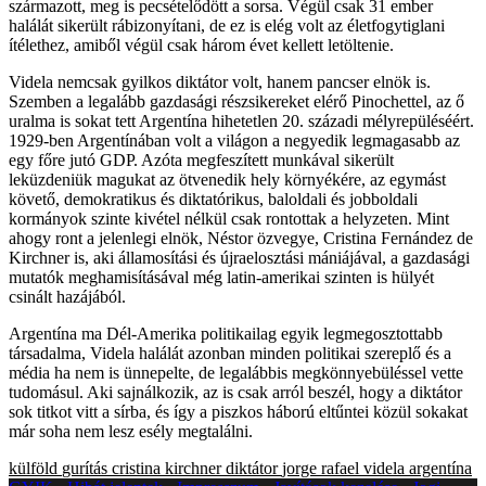
származott, meg is pecsételődött a sorsa. Végül csak 31 ember
halálát sikerült rábizonyítani, de ez is elég volt az életfogytiglani
ítélethez, amiből végül csak három évet kellett letöltenie.
Videla nemcsak gyilkos diktátor volt, hanem pancser elnök is.
Szemben a legalább gazdasági részsikereket elérő Pinochettel, az ő
uralma is sokat tett Argentína hihetetlen 20. századi mélyrepüléséért.
1929-ben Argentínában volt a világon a negyedik legmagasabb az
egy főre jutó GDP. Azóta megfeszített munkával sikerült
leküzdeniük magukat az ötvenedik hely környékére, az egymást
követő, demokratikus és diktatórikus, baloldali és jobboldali
kormányok szinte kivétel nélkül csak rontottak a helyzeten. Mint
ahogy ront a jelenlegi elnök, Néstor özvegye, Cristina Fernández de
Kirchner is, aki államosítási és újraelosztási mániájával, a gazdasági
mutatók meghamisításával még latin-amerikai szinten is hülyét
csinált hazájából.
Argentína ma Dél-Amerika politikailag egyik legmegosztottabb
társadalma, Videla halálát azonban minden politikai szereplő és a
média ha nem is ünnepelte, de legalábbis megkönnyebüléssel vette
tudomásul. Aki sajnálkozik, az is csak arról beszél, hogy a diktátor
sok titkot vitt a sírba, és így a piszkos háború eltűntei közül sokakat
már soha nem lesz esély megtalálni.
külföld
gurítás
cristina kirchner
diktátor
jorge rafael videla
argentína