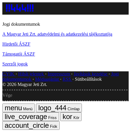
Jogi dokumentumok
A Magyar Jeti Zrt. adatvédelmi és adatkezelési tájékoztatója
Hirdetői ÁSZF
Támogatói ÁSZF
Szerzői jogok
GYIK
Hibát jelentek
Impresszum
Javítások kezelése
Jogi
dokumentumok
Médiaajánlat
RSS
Sütibeállítások
©
2026
Magyar Jeti Zrt.
Vége
Menü
Címlap
Friss
Kör
Fiók