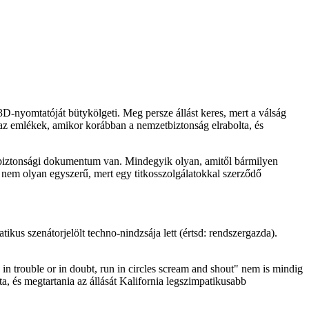
3D-nyomtatóját bütykölgeti. Meg persze állást keres, mert a válság
e az emlékek, amikor korábban a nemzetbiztonság elrabolta, és
etbiztonsági dokumentum van. Mindegyik olyan, amitől bármilyen
 nem olyan egyszerű, mert egy titkosszolgálatokkal szerződő
us szenátorjelölt techno-nindzsája lett (értsd: rendszergazda).
in trouble or in doubt, run in circles scream and shout" nem is mindig
a, és megtartania az állását Kalifornia legszimpatikusabb