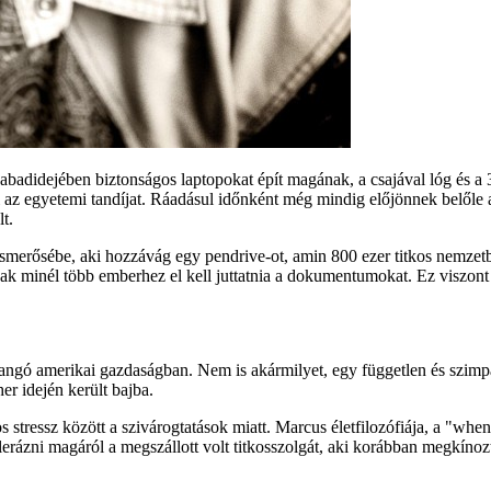
zabadidejében biztonságos laptopokat épít magának, a csajával lóg és a 
etni az egyetemi tandíjat. Ráadásul időnként még mindig előjönnek belől
t.
ő ismerősébe, aki hozzávág egy pendrive-ot, amin 800 ezer titkos nemz
ak minél több emberhez el kell juttatnia a dokumentumokat. Ez viszont
gó amerikai gazdaságban. Nem is akármilyet, egy független és szimpatik
er idején került bajba.
tressz között a szivárogtatások miatt. Marcus életfilozófiája, a "when 
lerázni magáról a megszállott volt titkosszolgát, aki korábban megkínozt