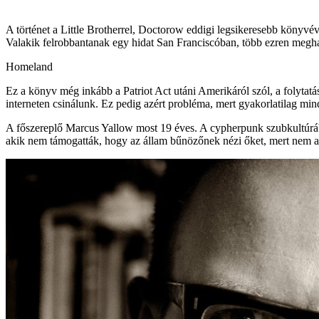
A történet a Little Brotherrel, Doctorow eddigi legsikeresebb könyvé
Valakik felrobbantanak egy hidat San Franciscóban, több ezren meghal
Homeland
Ez a könyv még inkább a Patriot Act utáni Amerikáról szól, a folyta
interneten csinálunk. Ez pedig azért probléma, mert gyakorlatilag mind
A főszereplő Marcus Yallow most 19 éves. A cypherpunk szubkultúrában
akik nem támogatták, hogy az állam bűnözőnek nézi őket, mert nem a