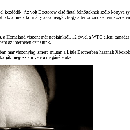
vel kezdődik. Az volt Doctorow első fiatal felnőtteknek szóló könyve (
nak, amire a kormány azzal reagál, hogy a terrorizmus elleni közdelemr
tás, a Homeland viszont már napjainkról. 12 évvel a WTC elleni támadá
ent az interneten csinálunk.
 már viszonylag ismert, miután a Little Brotherben használt Xboxokból 
karják megosztani vele a magánéletüket.