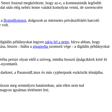
 Street Journal megkérdezte, hogy az-e, a kommunisták legősibb
ondat után elég nehéz lenne valakit komolyan venni, de szerencsére
, a
BoingBoingot
, dolgozott az internetes privátszféráért harcoló
 volt.
digitális példányokat ingyen
rakja fel a netre
, bízva abban, hogy
zása, hiszen - hiába a
gigapedia
szomorú vége - a digitális példányokat
Néha persze olyan ettől a szöveg, mintha hosszú újságcikkek köré írt
-nyomtatót.
r, a darknet, a ParanoidLinux és más cypherpunk eszközök témájába.
ne bízzon meg semmilyen hatalomban, ami ellen nem tud
agyon igzalmas történetet írni.