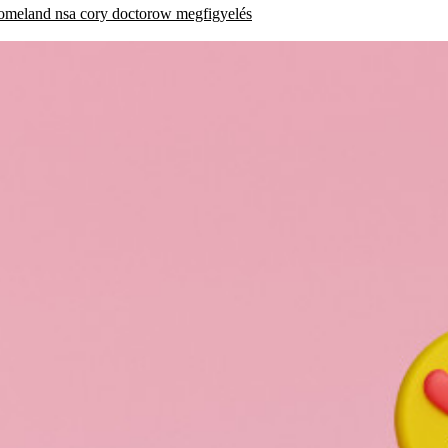
omeland
nsa
cory doctorow
megfigyelés