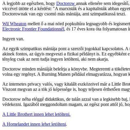
A legjobb az egészben, hogy
Doctorow
annak ellenére sem idegesítő
viccével ütötte el a kérdést: "A marxisták és a kapitalisták abban eg
Doctorownak van egy csomó más mániája, ami szimpatikussá teszi.
Wil Wheaton
mellett ő a mai nörd popkultúra legnagyobb és legismerte
Electronic Frontier Foundationnél
, és 17 éves kora óta folyamatosan 
Ingyen van.
Az egyik szimpatikus mániája pont a szerzői jogokkal kapcsolatos. A
akinek fontos, az úgyis megveszi a fizikai példányt is. Ez egyébként e
tényleg csak az nem tudja ingyen letölteni, aki nem akarja.
Doctorow minden mániáját beleírja a könyvbe. Megteremti a tökéletes p
volna egy regényt. A Burning Manen például elmagyarázza, hogyan ke
Az internetes privacy valós, vagy kitalált eszközeivel már a Little B
Viszont megvan az a tök jó képessége is, hogy teljesen érthetően ma
Doctorow néha eléggé didaktikus, de talán azzal van a legkisebb baj,
védekezni. Igazából meggondoltam magam, az egész pont attól jó, hogy
A Little Brothert innen lehet letölteni.
A Homelandet innen lehet letölteni
.