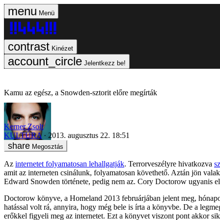
Menü
Kinézet
Jelentkezz be!
Kamu az egész, a Snowden-sztorit előre megírták
Kerner Zsolt
KULTÚRA
2013. augusztus 22. 18:51
Megosztás
Az
internetet folyamatosan lehallgatják
. Terrorveszélyre hivatkozva
s
amit az interneten csinálunk, folyamatosan követhető. Aztán jön valaki 
Edward Snowden története, pedig nem az. Cory Doctorow ugyanis elő
Doctorow könyve, a Homeland 2013 februárjában jelent meg, hónapokka
hatással volt rá, annyira, hogy még bele is írta a könyvbe. De a l
erőkkel figyeli meg az internetet. Ezt a könyvet viszont pont akkor sik