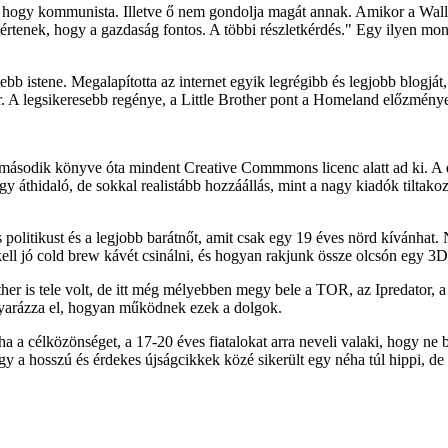
, hogy kommunista. Illetve ő nem gondolja magát annak. Amikor a Wall
yetértenek, hogy a gazdaság fontos. A többi részletkérdés." Egy ilyen m
bb istene. Megalapította az internet egyik legrégibb és legjobb blogját
ír. A legsikeresebb regénye, a Little Brother pont a Homeland előzménye
 második könyve óta mindent Creative Commmons licenc alatt ad ki. A 
gy áthidaló, de sokkal realistább hozzáállás, mint a nagy kiadók tiltako
olitikust és a legjobb barátnőt, amit csak egy 19 éves nörd kívánhat. 
ll jó cold brew kávét csinálni, és hogyan rakjunk össze olcsón egy 3D
rother is tele volt, de itt még mélyebben megy bele a TOR, az Ipredato
gyarázza el, hogyan működnek ezek a dolgok.
 ha a célközönséget, a 17-20 éves fiatalokat arra neveli valaki, hogy 
 a hosszú és érdekes újságcikkek közé sikerült egy néha túl hippi, de n