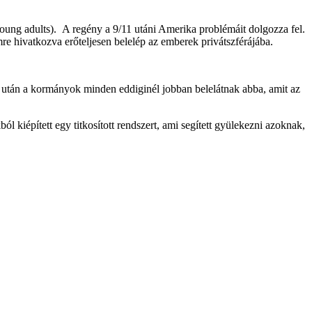
young adults). A regény a 9/11 utáni Amerika problémáit dolgozza fel.
e hivatkozva erőteljesen belelép az emberek privátszférájába.
s után a kormányok minden eddiginél jobban belelátnak abba, amit az
kiépített egy titkosított rendszert, ami segített gyülekezni azoknak,