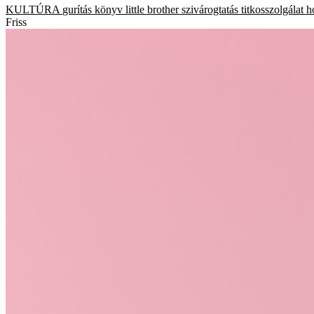
KULTÚRA
gurítás
könyv
little brother
szivárogtatás
titkosszolgálat
h
Friss