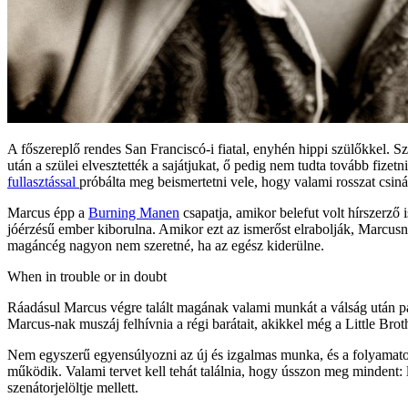
A főszereplő rendes San Franciscó-i fiatal, enyhén hippi szülőkkel. S
után a szülei elvesztették a sajátjukat, ő pedig nem tudta tovább fiz
fullasztással
próbálta meg beismertetni vele, hogy valami rosszat csinál
Marcus épp a
Burning Manen
csapatja, amikor belefut volt hírszerz
jóérzésű ember kiborulna. Amikor ezt az ismerőst elrabolják, Marcusn
magáncég nagyon nem szeretné, ha az egész kiderülne.
When in trouble or in doubt
Ráadásul Marcus végre talált magának valami munkát a válság után pan
Marcus-nak muszáj felhívnia a régi barátait, akikkel még a Little Broth
Nem egyszerű egyensúlyozni az új és izgalmas munka, és a folyamatos s
működik. Valami tervet kell tehát találnia, hogy ússzon meg mindent: 
szenátorjelöltje mellett.