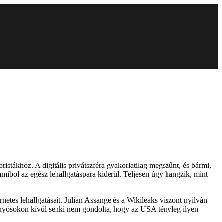
ristákhoz. A digitális privátszféra gyakorlatilag megszűnt, és bármi,
 amibol az egész lehallgatáspara kiderül. Teljesen úgy hangzik, mint
es lehallgatásait. Julian Assange és a Wikileaks viszont nyilván
inyósokon kívül senki nem gondolta, hogy az USA tényleg ilyen