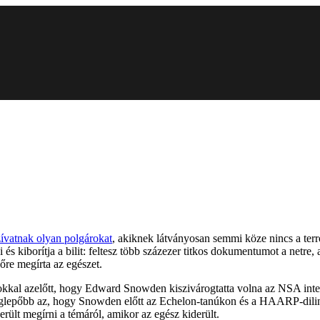
zívatnak olyan polgárokat
, akiknek látványosan semmi köze nincs a terro
és kiborítja a bilit: feltesz több százezer titkos dokumentumot a netre,
re megírta az egészet.
l azelőtt, hogy Edward Snowden kiszivárogtatta volna az NSA internet
egmeglepőbb az, hogy Snowden előtt az Echelon-tanúkon és a HAARP-dil
erült megírni a témáról, amikor az egész kiderült.