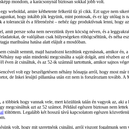
ásképp mondom, a karácsonynál biztosan sokkal jobb volt.
egy weboldal, amire kéthetente felkerül tíz jó cikk. Ezt ugye nem sike
k magunkat, hogy inkább jók legyünk, mint pontosak, és ez így utólag is
 toleranciát és a félrenézést – nehéz úgy produktívnak lenni, hogy az
, amit persze soha nem neveztünk ilyen köcsög néven, és a leggyakrabban
 feladatokat, de valójában csak hülyeségeken röhögcséltünk, és néha es
agja marihuána hatása alatt elájult a mosdóban.
nem csinált semmit, majd hazudozni kezdtünk egymásnak, amikor én, a v
i. Néhány nap után mindenki megcsinálta a saját dolgát, ami részben az 
él éven át csináltuk, és az 52-ik számnál tartottunk, amikor sajnos vége
encével volt egy beszélgetésem néhány hónapja arról, hogy most már té
ot, de Inkei lesújtó pillantása után ezt nem is forszíroztam tovább. A 
 többiek hogy vannak vele, mert közülünk talán én vagyok az, aki a le
hogy megcsináltuk azt az 52 számot. Például egészen biztosan nem lett
al
töltöttem. Legalább két hosszú távú kapcsolatom egészen közvetlenü
som.
elésünk volt, hogy mit szeretnénk csinálni, arról viszont fogalmunk se