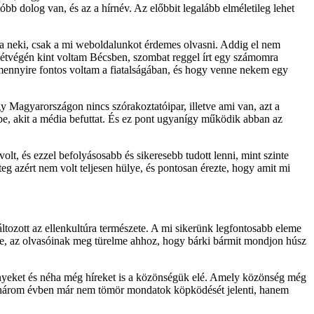
óbb dolog van, és az a hírnév. Az előbbit legalább elméletileg lehet
ta neki, csak a mi weboldalunkot érdemes olvasni. Addig el nem
t hétvégén kint voltam Bécsben, szombat reggel írt egy számomra
 mennyire fontos voltam a fiatalságában, és hogy venne nekem egy
 Magyarországon nincs szórakoztatóipar, illetve ami van, azt a
 be, akit a média befuttat. És ez pont ugyanígy működik abban az
t, és ezzel befolyásosabb és sikeresebb tudott lenni, mint szinte
 azért nem volt teljesen hülye, és pontosan érezte, hogy amit mi
tozott az ellenkultúra természete. A mi sikerünk legfontosabb eleme
ze, az olvasóinak meg türelme ahhoz, hogy bárki bármit mondjon húsz
nyeket és néha még híreket is a közönségük elé. Amely közönség még
ét-három évben már nem tömör mondatok köpködését jelenti, hanem