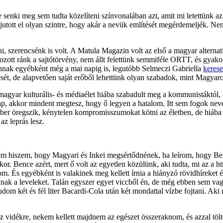
 senki meg sem tudta közelíteni színvonalában azt, amit mi letettünk a
 jutott el olyan szintre, hogy akár a nevük említését megérdemeljék. N
, szerencsénk is volt. A Matula Magazin volt az első a magyar alternatív
tt ránk a sajtótörvény, nem állt felettünk semmiféle ORTT, és gyakorl
vannak egyébként még a mai napig is, legutóbb Selmeczi Gabriella
kerese
lését, de alapvetően saját erőből lehettünk olyan szabadok, mint Magy
agyar kulturális- és médiaélet hiába szabadult meg a kommunistáktól, a
p, akkor mindent megtesz, hogy ő legyen a hatalom. Itt sem fogok nevek
er öregszik, kénytelen kompromisszumokat kötni az életben, de hiába 
az leprás lesz.
m hiszem, hogy Magyari és Inkei megsértődnének, ha leírom, hogy Ben
ekor. Bence azért, mert ő volt az egyetlen közülünk, aki tudta, mi az a
om. És egyébként is valakinek meg kellett írnia a hiányzó rövidhíreket 
ak a leveleket. Talán egyszer egyet viccből én, de még ebben sem vagyo
udom két és fél liter Bacardi-Cola után két mondattal vízbe fojtani. Ak
z vidékre, nekem kellett majdnem az egészet összeraknom, és azzal tö