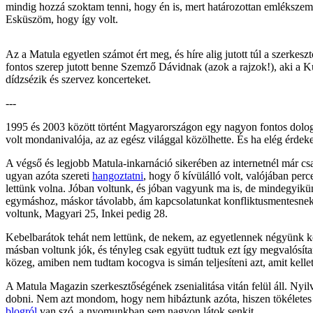
mindig hozzá szoktam tenni, hogy én is, mert határozottan emlékszem
Esküszöm, hogy így volt.
Az a Matula egyetlen számot ért meg, és híre alig jutott túl a szerke
fontos szerep jutott benne Szemző Dávidnak (azok a rajzok!), aki a K
dídzsézik és szervez koncerteket.
---
1995 és 2003 között történt Magyarországon egy nagyon fontos dolog
volt mondanivalója, az az egész világgal közölhette. És ha elég érdek
A végső és legjobb Matula-inkarnáció sikerében az internetnél már cs
ugyan azóta szereti
hangoztatni
, hogy ő kívülálló volt, valójában per
lettünk volna. Jóban voltunk, és jóban vagyunk ma is, de mindegyikün
egymáshoz, máskor távolabb, ám kapcsolatunkat konfliktusmentesnek
voltunk, Magyari 25, Inkei pedig 28.
Kebelbarátok tehát nem lettünk, de nekem, az egyetlennek négyünk kö
másban voltunk jók, és tényleg csak együtt tudtuk ezt így megvalósíta
közeg, amiben nem tudtam kocogva is simán teljesíteni azt, amit kellet
A Matula Magazin szerkesztőségének zsenialitása vitán felül áll. Ny
dobni. Nem azt mondom, hogy nem hibáztunk azóta, hiszen tökéletes c
blogról
van szó, a nyomunkban sem nagyon látok senkit.