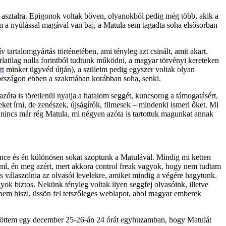
z asztalra. Epigonok voltak bőven, olyanokból pedig még több, akik a
em a nyúlással magával van baj, a Matula sem tagadta soha elsősorban
 tartalomgyártás történetében, ami tényleg azt csinált, amit akart.
atilag nulla forintból tudtunk működni, a magyar törvényi kereteken
tt
minket ügyvéd útján), a szüleim pedig egyszer voltak olyan
arországon ebben a szakmában korábban soha, senki.
zóta is töretlenül nyalja a hatalom seggét, kuncsorog a támogatásért,
et írni, de zenészek, újságírók, filmesek – mindenki ismeri őket. Mi
nincs már rég Matula, mi négyen azóta is tartottuk magunkat annak
ce és én különösen sokat szoptunk a Matulával. Mindig mi ketten
 html, én meg azért, mert akkora control freak vagyok, hogy nem tudtam
és válaszolnia az olvasói levelekre, amiket mindig a végére hagytunk.
k biztos. Nekünk tényleg voltak ilyen seggfej olvasóink, illetve
i nem hiszi, üssön fel tetszőleges weblapot, ahol magyar emberek
ltöttem egy december 25-26-án 24 órát egyhuzamban, hogy Matulát