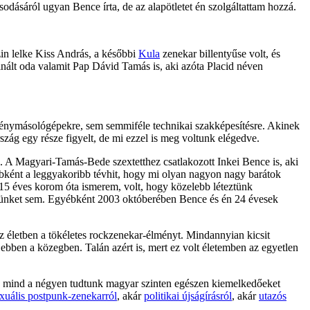
sodásáról ugyan Bence írta, de az alapötletet én szolgáltattam hozzá.
zin lelke Kiss András, a későbbi
Kula
zenekar billentyűse volt, és
sinált oda valamit Pap Dávid Tamás is, aki azóta Placid néven
fénymásológépekre, sem semmiféle technikai szakképesítésre. Akinek
szág egy része figyelt, de mi ezzel is meg voltunk elégedve.
g. A Magyari-Tamás-Bede szextetthez csatlakozott Inkei Bence is, aki
yébként a leggyakoribb tévhit, hogy mi olyan nagyon nagy barátok
 15 éves korom óta ismerem, volt, hogy közelebb léteztünk
ikünket sem. Egyébként 2003 októberében Bence és én 24 évesek
z életben a tökéletes rockzenekar-élményt. Mindannyian kicsit
ebben a közegben. Talán azért is, mert ez volt életemben az egyetlen
ak, mind a négyen tudtunk magyar szinten egészen kiemelkedőeket
uális postpunk-zenekarról
, akár
politikai újságírásról
, akár
utazós