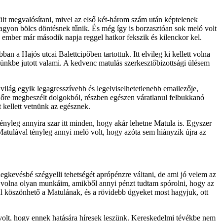
rült megvalósítani, mivel az első két-három szám után képtelenek
 nagyon bölcs döntésnek tűnik. És még így is borzasztóan sok meló volt
 ember már második napja reggel hatkor fekszik és kilenckor kel.
 a Hajós utcai Balettcipőben tartottuk. Itt elvileg ki kellett volna
zünkbe jutott valami. A kedvenc matulás szerkesztőbizottsági ülésem
ilág egyik legagresszívebb és legelviselhetetlenebb emailezője,
előre megbeszélt dolgokból, részben egészen váratlanul felbukkanó
t kellett vetnünk az egésznek.
nyleg annyira szar itt minden, hogy akár lehetne Matula is. Egyszer
Matulával tényleg annyi meló volt, hogy azóta sem hiányzik újra az
gkevésbé szégyelli tehetségét aprópénzre váltani, de ami jó velem az
ek volna olyan munkáim, amikből annyi pénzt tudtam spórolni, hogy az
l köszönhető a Matulának, és a rövidebb ügyeket most hagyjuk, ott
m volt, hogy ennek hatására híresek leszünk. Kereskedelmi tévékbe nem