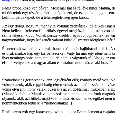
Pedig próbálkozó van bőven. Most már hat és fél éve nincs Matula, de
mi ötleteink egy részére próbáltak építkezni, de ezek közül egyik sem
külföldi példaképeit, de a tehetségtelenség igen kínos.
Az egy dolog, hogy mi mennyire voltunk zseniálisak, de el kell ismerni
Nem kellett a frekvenciák szűkösségével megküzdenünk, nem vonatkozo
szinte teljesen kívül. Voltak persze kisebb-nagyobb jogi balhék (és 
nagyvonalúak, hogy kifizették valami külföldi szerver ideiglenes bér
És nemcsak szabadok voltunk, hanem bátran és hajlíthatatlanok is. A m
és örül, amikor kap egy kis pénzecskét. Vagy ha már egy ideje nem ka
ilyet nemhogy soha nem tettünk, de nem is vágytunk rá. Ahogy az emb
első törvényéhez: a magyar állam és hatalom undorító, és aki hozzáér, 
---
Szabadnak és gerincesnek lenni egyébként elég komoly meló volt. Ne
voltunk azok, akik reggel hatig ébren voltak az aktuális szám kilövés
volna elviselni, hogy valaki buzerálja az én dolgaimat, miközben alsz
(Második tévhit a Matulával kapcsolatban: nem, nem mi írtuk magunkn
olyanok, akik azt hitték, majd valami fárasztó szellemességüket nem t
kommentekben fejtik ki a “gondolataikat”.)
Emlékszem volt egy karácsonyi szám, amikor Bence lement a csajáho