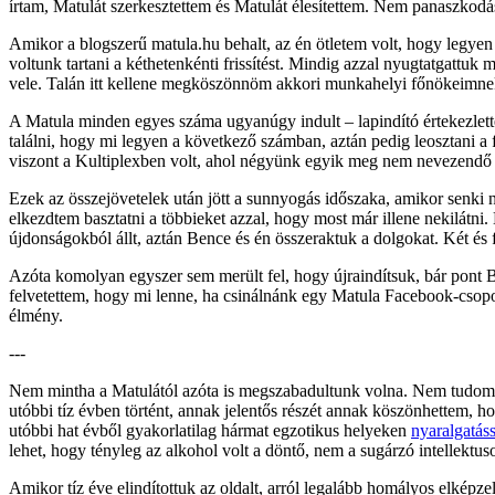
írtam, Matulát szerkesztettem és Matulát élesítettem. Nem panaszkod
Amikor a blogszerű matula.hu behalt, az én ötletem volt, hogy legyen 
voltunk tartani a kéthetenkénti frissítést. Mindig azzal nyugtatgattu
vele. Talán itt kellene megköszönnöm akkori munkahelyi főnökeimnek a
A Matula minden egyes száma ugyanúgy indult – lapindító értekezlettel
találni, hogy mi legyen a következő számban, aztán pedig leosztani a
viszont a Kultiplexben volt, ahol négyünk egyik meg nem nevezendő t
Ezek az összejövetelek után jött a sunnyogás időszaka, amikor senki 
elkezdtem basztatni a többieket azzal, hogy most már illene nekilátn
újdonságokból állt, aztán Bence és én összeraktuk a dolgokat. Két és f
Azóta komolyan egyszer sem merült fel, hogy újraindítsuk, bár pont B
felvetettem, hogy mi lenne, ha csinálnánk egy Matula Facebook-csoport
élmény.
---
Nem mintha a Matulától azóta is megszabadultunk volna. Nem tudom, a
utóbbi tíz évben történt, annak jelentős részét annak köszönhettem, 
utóbbi hat évből gyakorlatilag hármat egzotikus helyeken
nyaralgatáss
lehet, hogy tényleg az alkohol volt a döntő, nem a sugárzó intellektu
Amikor tíz éve elindítottuk az oldalt, arról legalább homályos elképz