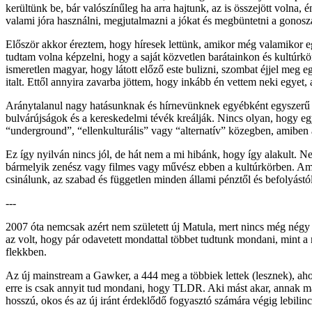
kerültünk be, bár valószínűleg ha arra hajtunk, az is összejött volna,
valami jóra használni, megjutalmazni a jókat és megbüntetni a gonosz
Először akkor éreztem, hogy híresek lettünk, amikor még valamikor e
tudtam volna képzelni, hogy a saját közvetlen barátainkon és kultúrk
ismeretlen magyar, hogy látott előző este bulizni, szombat éjjel meg
italt. Ettől annyira zavarba jöttem, hogy inkább én vettem neki egyet, 
Aránytalanul nagy hatásunknak és hírnevünknek egyébként egyszerű ma
bulvárújságok és a kereskedelmi tévék kreálják. Nincs olyan, hogy egy
“underground”, “ellenkulturális” vagy “alternatív” közegben, amiben a
Ez így nyilván nincs jól, de hát nem a mi hibánk, hogy így alakult. N
bármelyik zenész vagy filmes vagy művész ebben a kultúrkörben. Amib
csinálunk, az szabad és független minden állami pénztől és befolyástó
---
2007 óta nemcsak azért nem született új Matula, mert nincs még négy 
az volt, hogy pár odavetett mondattal többet tudtunk mondani, mint 
flekkben.
Az új mainstream a Gawker, a 444 meg a többiek lettek (lesznek), 
erre is csak annyit tud mondani, hogy TLDR. Aki mást akar, annak m
hosszú, okos és az új iránt érdeklődő fogyasztó számára végig lebilinc