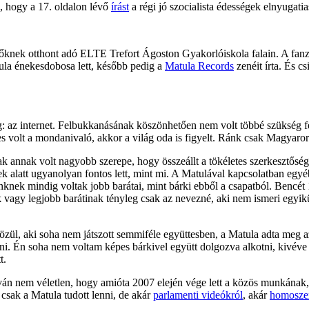
, hogy a 17. oldalon lévő
írást
a régi jó szocialista édességek elnyugatia
sztőknek otthont adó ELTE Trefort Ágoston Gyakorlóiskola falain. A fan
ula énekesdobosa lett, később pedig a
Matula Records
zenéit írta. És c
: az internet. Felbukkanásának köszönhetően nem volt többé szükség 
es volt a mondanivaló, akkor a világ oda is figyelt. Ránk csak Magyaror
ak annak volt nagyobb szerepe, hogy összeállt a tökéletes szerkesztősé
cek alatt ugyanolyan fontos lett, mint mi. A Matulával kapcsolatban eg
knek mindig voltak jobb barátai, mint bárki ebből a csapatból. Bencét
 vagy legjobb barátinak tényleg csak az nevezné, aki nem ismeri egy
zül, aki soha nem játszott semmiféle együttesben, a Matula adta meg a
ni. Én soha nem voltam képes bárkivel együtt dolgozva alkotni, kivéve 
t.
ilván nem véletlen, hogy amióta 2007 elején vége lett a közös munkán
sak a Matula tudott lenni, de akár
parlamenti videókról
, akár
homoszex