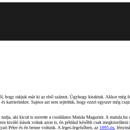
ról, hogy rakjuk már ki az első számot. Úgyhogy kiraktuk. Akkor még 
és karrierünkre. Sajnos azt sem sejtettük, hogy ezzel egyszer még csaj
 tudja, aki kicsit is szerette a csodálatos Matula Magazint. A matula.
zen kiváló írások voltak azon is, én például később csak megközelíteni
ari Péter és én benne voltunk. A leges-legelsőben, az
1995-ös
, fénymá