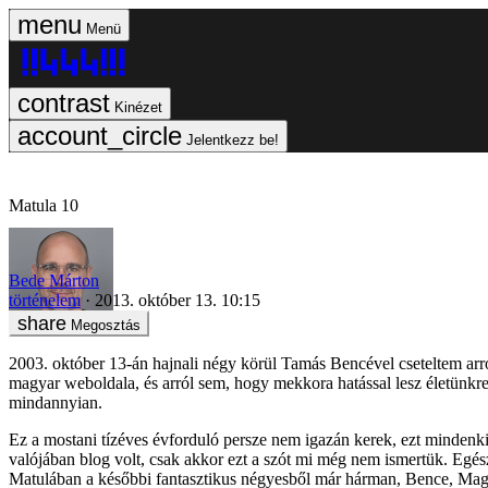
Menü
Kinézet
Jelentkezz be!
Matula 10
Bede Márton
történelem
2013. október 13. 10:15
Megosztás
2003. október 13-án hajnali négy körül Tamás Bencével cseteltem ar
magyar weboldala, és arról sem, hogy mekkora hatással lesz életünkre 
mindannyian.
Ez a mostani tízéves évforduló persze nem igazán kerek, ezt mindenki
valójában blog volt, csak akkor ezt a szót mi még nem ismertük. Egés
Matulában a későbbi fantasztikus négyesből már hárman, Bence, Magy