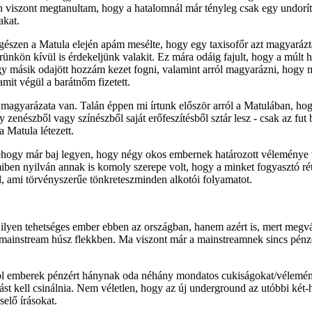
 én viszont megtanultam, hogy a hatalomnál már tényleg csak egy undorít
akat.
gészen a Matula elején apám mesélte, hogy egy taxisofőr azt magyaráz
örünkön kívül is érdekeljünk valakit. Ez mára odáig fajult, hogy a múl
 egy másik odajött hozzám kezet fogni, valamint arról magyarázni, hogy
amit végül a barátnőm fizetett.
gyarázata van. Talán éppen mi írtunk először arról a Matulában, hogy
 zenészből vagy színészből saját erőfeszítésből sztár lesz - csak az fut
 Matula létezett.
ehogy már baj legyen, hogy négy okos embernek határozott véleménye vol
en nyilván annak is komoly szerepe volt, hogy a minket fogyasztó réteg
l, ami törvényszerűe tönkreteszminden alkotói folyamatot.
ilyen tehetséges ember ebben az országban, hanem azért is, mert megvál
a mainstream húsz flekkben. Ma viszont már a mainstreamnek sincs pén
ahol emberek pénzért hánynak oda néhány mondatos cukiságokat/vélemé
ást kell csinálnia. Nem véletlen, hogy az új underground az utóbbi k
selő írásokat.