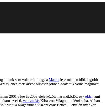
fogalmunk sem volt arról, hogy a
Matula
lesz minden idők legjobb
ozni is lehet, mert akkor biztosan jobban odatettük volna magunkat
hu címen 2001 vége és 2003 eleje között már működött egy
oldal
, ami
 tudtam az első,
venezuelás
Kibaszott Világot, utolérni soha. Abban a
solt Matula Magazinban viszont csak Bence. Illetve én ilyenkor