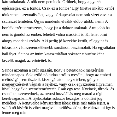
károsultaknak. A nők nem perelnek. Örülnek, hogy a gyerek
egészséges, ez a fontos. Csak ez a fontos? Egy (illetve inkább kettő)
tönkrement szexuális élet, vagy párkapcsolat nem sok vizet zavar a
szülészet területén. Úgyis mindenki elválik előbb-utóbb, nem? A
boríték azért természetes, hogy jár a doktor uraknak. Arra jobb ha
nem is gondol az ember, lehetett volna másként is. Ki lehet bírni -
ahogy mondani szokás. Aki pedig jó kezekbe került, rálegyint és
túlzásnak véli szerencsétlenebb sorstársai beszámolóit. Ha egyáltalán
hall ilyet. Sajnos az intim katasztrófákat sokszor tabutémaként
kezelik maguk az érintettek is.
Sajnos azonban a csúf igazság, hogy a betegjogok megsértése
mindennapos. Sok szülő nő tudna arról is mesélni, hogy az emberi
méltóságát sem tisztelik kiszolgáltatott helyzetében, gúnyos
megjegyzéseket vágnak a fejéhez, vagy csak egyszerűen figyelmen
kívül hagyják a szeméremérzetét. Csak egy test. Nyelnek, tűrnek, és
csendben szenvednek, az orvosi hozzáállás meg marad a régi
kerékvágásban. A tájékoztatás sokszor hézagos, a döntési jog
mellékes. A kengyelbe kényszerített lábak ideje már talán lejárt, a
szülő nő kísérőt is vihet magával a szülőszobára, de változtatni így is
lenne még min.