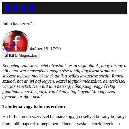
Intim katasztrófák
Feminfo
szülés
2013. október 15. 17:30
Megosztás
Rengeteg szüléstörténetet olvastunk, és arra jutottunk, hogy bizony a
női nemi szerv épségének megőrzése a nőgyógyászok számára
sokszor teljesen mellékesnek tűnik a szülés levezetése során. Reped,
szakad, hát annyi baj legyen, kézzel tágítják méhszájat, henteskézzel
varrják sebeket. Nem tud ülni hetekig, hónapokig, vagy évekig
fájdalmas a szex, sipolya van? Annyi baj legyen! Van egy szép
gyereke, örüljön neki!
Tabutéma vagy háborús érdem?
Ha férfiak nemi szervével bánnának így, jó eséllyel botrány botrányt
érne, műhibaperek tömegeiben ítélnének vaskos pénzkötegeket a