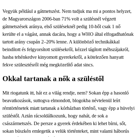
Vegyük például a gátmetszést. Nem tudjuk ma mi a pontos helyzet,
de Magyarországon 2006-ban 71% volt a szülésnél végzett
gátmetszések aránya, első szüléseknél pedig 10-ből csak 1 nő
kerülte el a vágást, annak dacára, hogy a WHO által elfogadhatónak
tartott arány csupán 2–20% lenne. A különböző technikákkal
beindított és felgyorsított szülésekről, kézzel tágított méhszájakról,
hasba tehénkedve kinyomott gyerekekről, a kötelezően hanyatt
fekve szülesztésről még megközelítő adat sincs.
Okkal tartanak a nők a szüléstől
Mit riogatunk itt, hát ez a világ rendje, nem? Sokan épp a hasonló
beavatkozások, suttogva elmondott, blogokba névtelenül leírt
rémtörténetek miatt tartanak a kórházban történő, vagy épp a hüvelyi
szüléstől. Aztán rácsoldálkozunk, hogy nahát, de sok a
császármetszés. De persze a gyerek érdekében ki lehet bírni, sőt,
sokan büszkén emlegetik a velük történteket, mint valami háborús