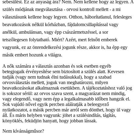
sebesülést. Ez az anyaság ára? Nem. Nem kellene hogy az legyen. A
szülés módjának megválasztása - orvosi kontroll mellett - a mi
választásunk kellene hogy legyen. Otthon, háborítatlanul, felesleges
beavatkozások nélkül kórházban, fájdalomcsillapítással vagy
anélkül, ambulánsan, vagy épp császármetszéssel, a sor
tetszőlegesen folytatható. Miért? Azért, mert felnőtt emberek
vagyunk, ez az önrendelkezési jogunk része, akkor is, ha épp egy
másik embert hozunk a világra.
A nők számára a választás azonban és sok esetben egyéb
betegjogaik érvényesítése sem biztosított a szülés alatt. Kevesen
tudják (vagy nem tudnak élni tudásukkal), hogy a szabad
orvosválasztás mellett, joguk van meghatározni, milyen
beavatkozásokat alkalmaznak esetükben. A tájékoztatáshoz való jog
is sokszor sérül: az orvos szava szent, a magyarázat nem mindig,
vagy elegendő, vagy nem épp a legalkalmasabb időben hangzik el.
Sok vajúdó nővel egyik percben aláíratják a beleegyező
nyilatkozatot, a másik percben már arról sem dönthet, hogy ül vagy
áll. És máris helyben vagyunk: jöhet a szülésindítás, tágítás,
könyöklés, feküdjön hanyatt, hogy jobban lássak.
Nem kívánságműsor?