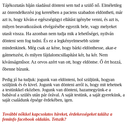
Tájékoztatás híján ráadásul dönteni sem tud a szülő nő. Elméletileg
az önrendelkezési jog keretében a paciens szabadon eldöntheti, már
azt is, hogy kíván-e egészségügyi ellátást igénybe venni, és azt is,
milyen beavatkozások elvégzésébe egyezik bele, vagy melyeket
utasít vissza. Ha azonban nem tudja mik a lehetőségei, nyilván
dönteni sem fog tudni. És ez a legkényelmesebb szinte
mindenkinek. Még csak az kéne, hogy bárki eldönthesse, akar-e
gátmetszést, és milyen fájdalomcsillapítást kér, ha kér. Nem
kívánságműsor. Az orvos azért van ott, hogy eldöntse. Ő ért hozzá,
őbenne bízunk.
Pedig jó ha tudjuk: jogunk van eldönteni, hol szüljünk, hogyan
szüljünk és és kivel. Jogunk van dönteni arról is, hogy mit tehetnek
a testünkkel eközben. Jogunk van dönteni, hazamegyünk-e a
babával a szülés után pár órával. A saját testünk, a saját gyerekünk, a
saját családunk épsége érdekében, igen.
További nőkkel kapcsolatos híreket, érdekességeket találsz a
feminfo facebook oldalán. Tetszik?