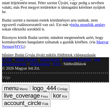
miatt feljelentést tenni. Péter szerint Újvári, vagy pedig a nevében
valaki, más Pest megyei területekre is támogatási kérelmet nyújtott
be.
Budai szerint a mostani esetek körülményei arra utalnak, nem
egyszerű csalássorozatról van szó. Ezt már r
égóta mondják amúgy
sokan ellenzéki sorokból is.
Bizonyos körök Budai szerint, mindent megtennének azért, hogy
kormányellenes hangulatot szítsanak a gazdák körében. (via
Magyar
Nemzet
/
HVG
)
bűnügy
Budai Gyula
újvári miklós
földbirtok
világgazdaság
GYIK
Hibát jelentek
Impresszum
Javítások kezelése
Jogi
dokumentumok
Médiaajánlat
RSS
Sütibeállítások
©
2026
Magyar Jeti Zrt.
Vége
Menü
Címlap
Friss
Kör
Fiók