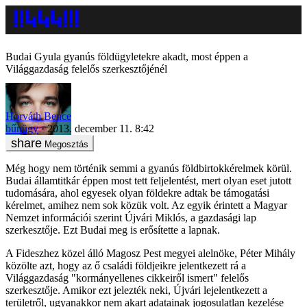
Budai Gyula gyanús földügyletekre akadt, most éppen a
Világgazdaság felelős szerkesztőjénél
Horváth Bence
bűnügy
2013. december 11. 8:42
Megosztás
Még hogy nem történik semmi a gyanús földbirtokkérelmek körül.
Budai államtitkár éppen most tett feljelentést, mert olyan eset jutott
tudomására, ahol egyesek olyan földekre adtak be támogatási
kérelmet, amihez nem sok közük volt. Az egyik érintett a Magyar
Nemzet információi szerint Újvári Miklós, a gazdasági lap
szerkesztője. Ezt Budai meg is erősítette a lapnak.
A Fideszhez közel álló Magosz Pest megyei alelnöke, Péter Mihály
közölte azt, hogy az ő családi földjeikre jelentkezett rá a
Világgazdaság "kormányellenes cikkeiről ismert" felelős
szerkesztője. Amikor ezt jelezték neki, Újvári lejelentkezett a
területről, ugyanakkor nem akart adatainak jogosulatlan kezelése