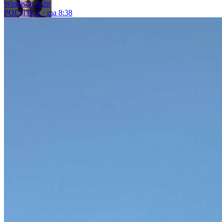
Windisch Judit
POLITIKA
ma 8:38