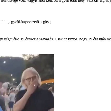
felelőssége volt. Vagyis ahol kell, ott legyen több hely, SZSZB-tag és 
külön jegyzőkönyvvezető segítse;
y véget ér-e 19 órakor a szavazás. Csak az biztos, hogy 19 óra után már