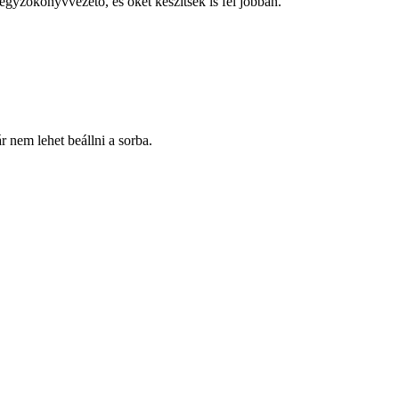
jegyzőkönyvvezető, és őket készítsék is fel jobban.
 nem lehet beállni a sorba.