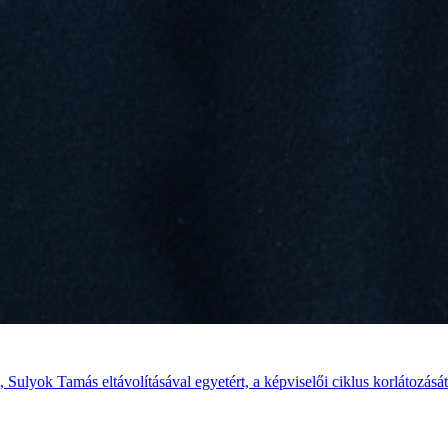
Sulyok Tamás eltávolításával egyetért, a képviselői ciklus korlátozását 