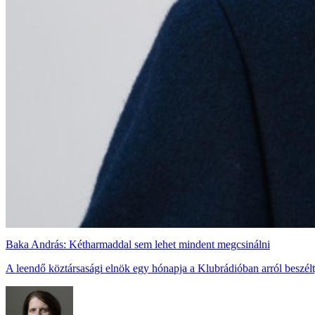
Baka András: Kétharmaddal sem lehet mindent megcsinálni
A leendő köztársasági elnök egy hónapja a Klubrádióban arról beszélt, 