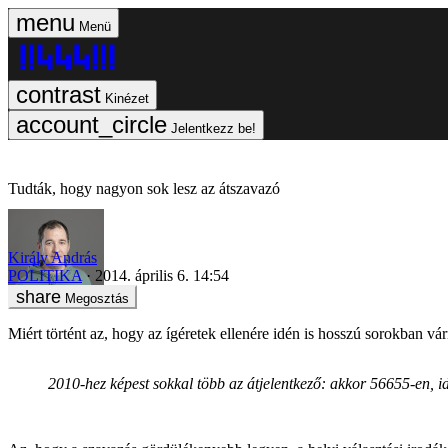
Menü
Kinézet
Jelentkezz be!
Tudták, hogy nagyon sok lesz az átszavazó
Király András
POLITIKA
2014. április 6. 14:54
Megosztás
Miért történt az, hogy az ígéretek ellenére idén is hosszú sorokban v
2010-hez képest sokkal több az átjelentkező: akkor 56655-en,