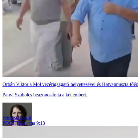
Orbán Viktor a Mol vezérigazgató-helyettesével és Hatvanpuszta főépí
Panyi Szabolcs beazonosította a két embert.
Windisch Judit
POLITIKA
ma 9:13