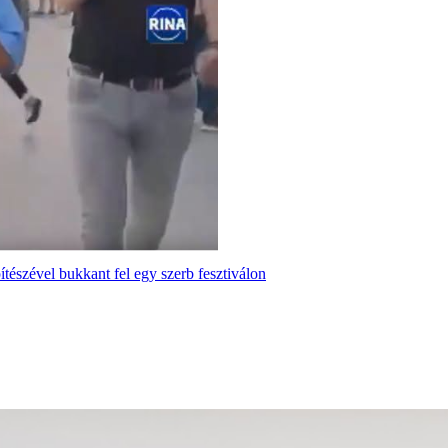
tészével bukkant fel egy szerb fesztiválon