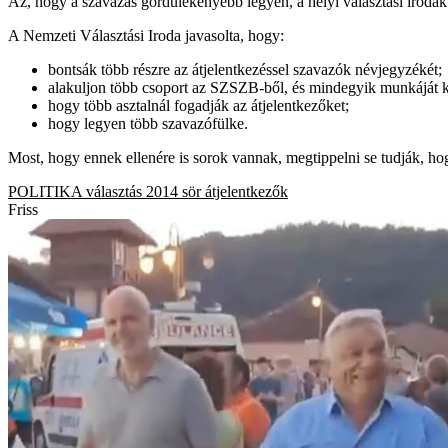
Az, hogy a szavazás gördülékenyebb legyen, a helyi választási irodák 
A Nemzeti Választási Iroda javasolta, hogy:
bontsák több részre az átjelentkezéssel szavazók névjegyzékét;
alakuljon több csoport az SZSZB-ből, és mindegyik munkáját 
hogy több asztalnál fogadják az átjelentkezőket;
hogy legyen több szavazófülke.
Most, hogy ennek ellenére is sorok vannak, megtippelni se tudják, hog
POLITIKA
választás 2014
sör
átjelentkezők
Friss