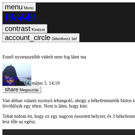
Menü
Kinézet
Jelentkezz be!
Ennél nyomasztóbb videót nem fog látni ma
erdelyip
háború
2014. május 5. 14:19
Megosztás
Van abban valami iszonyú lehangoló, ahogy a békefenntartók biztos 
lövöldözik egy réten. Nem is látni, hogy kire.
Tehát tudom én, hogy ez egy nagyon összetett helyzet, és 3 békefennta
lesz tőle az egész.