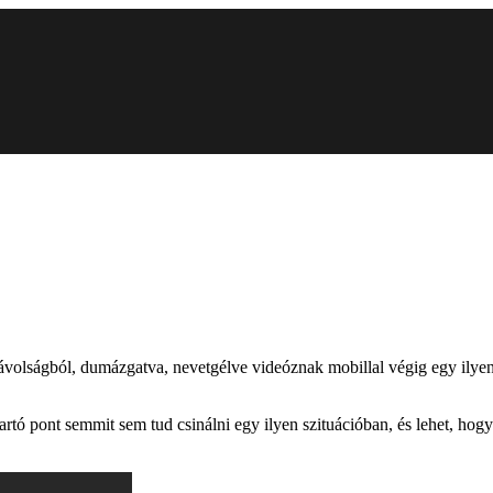
távolságból, dumázgatva, nevetgélve videóznak mobillal végig egy ily
rtó pont semmit sem tud csinálni egy ilyen szituációban, és lehet, hogy