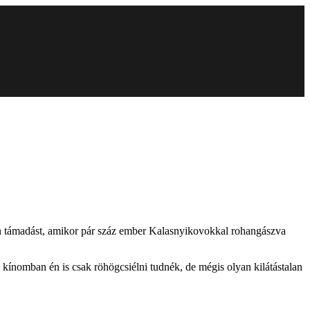
en támadást, amikor pár száz ember Kalasnyikovokkal rohangászva
 kínomban én is csak röhögcsiélni tudnék, de mégis olyan kilátástalan