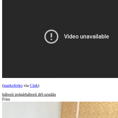
(
markoferko
via
Cink
)
háború
polgárháború
dél-szudán
Friss