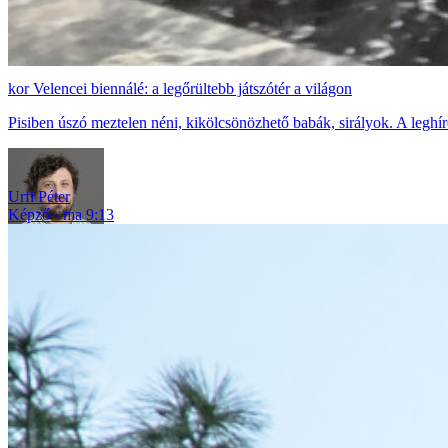
Velencei biennálé: a legőrültebb játszótér a világon
Pisiben úszó meztelen néni, kikölcsönözhető babák, sirályok. A legh
Urfi Péter
Képző
ma 9:13