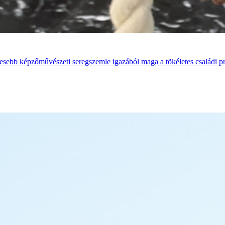
íresebb képzőművészeti seregszemle igazából maga a tökéletes családi p