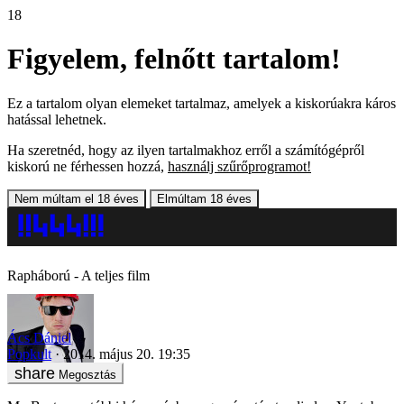
18
Figyelem, felnőtt tartalom!
Ez a tartalom olyan elemeket tartalmaz, amelyek a kiskorúakra káros
hatással lehetnek.
Ha szeretnéd, hogy az ilyen tartalmakhoz erről a számítógépről
kiskorú ne férhessen hozzá,
használj szűrőprogramot!
Nem múltam el 18 éves
Elmúltam 18 éves
Rapháború - A teljes film
Ács Dániel
Popkult
2014. május 20. 19:35
Megosztás