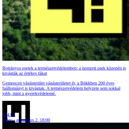
Botrányos esetek a természetvédelemben: a nemzeti park közepén is
kivágták az értékes fákat
Gemencen vágásterület vágásterületet ér, a Bükkben 200 éves
faállományt is kivágtak. A természetvédelem helyzete sem sokkal
jobb, mint a gyerekvédelemé.
444.hu
video
augusztus 2. 18:00