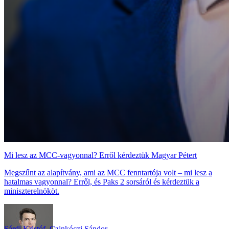
Mi lesz az MCC-vagyonnal? Erről kérdeztük Magyar Pétert
Megszűnt az alapítvány, ami az MCC fenntartója volt – mi lesz a
hatalmas vagyonnal? Erről, és Paks 2 sorsáról és kérdeztük a
miniszterelnököt.
Sárdi Kristóf
,
Czinkóczi Sándor