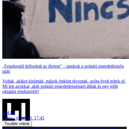
„Fenekestül felfordult az életem” – tanárok a polgári engedetlenség
után
Voltak, akiket kirúgtak, mások önként távoztak, azóta évek teltek el.
Mi lett azokkal, akik polgári engedetlenséggel álltak ki egy jobb
oktatási rendszerért?
444.hu
video
július 29. 17:45
További videók