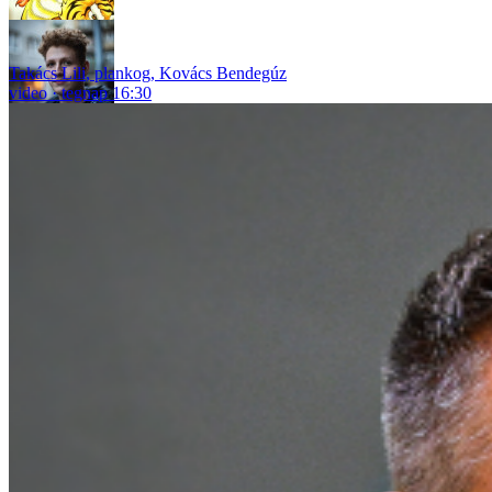
Takács Lili
,
plankog
,
Kovács Bendegúz
video
tegnap 16:30