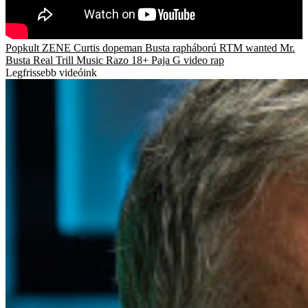
Popkult
ZENE
Curtis
dopeman
Busta
rapháború
RTM
wanted
Mr.
Busta
Real Trill Music
Razo
18+
Paja G
video
rap
Legfrissebb videóink