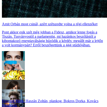
Amit Orbán most csinál, azért szétszedte volna a régi ellenzéket
Pont akkor esik szét még jobban a Fidesz, amikor lenne fogás a
Tiszán. Tusványostól a parlamentig, mi hazánkos beszólástól a
kibontakozó energiaválságig húzódik a kérdés: megállt már a lejtőn
a volt kormánypárt? Erről beszélgettünk a 444 stúdiójában.
Herczeg Márk
,
Haszán Zoltán
,
plankog
,
Bokros Dorka
,
Kovács
Bendegúz