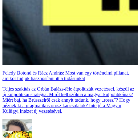
Feledy Botond és Rácz András: Most van egy történelmi pillanat,
amikor tudjuk hasznosítani itt a tudásunkat
Teljes szakítás az Orbán Balázs-féle átpolitizált vezetéssel, készül az
új külpolitikai stratégia. Miről kell szólnia a magyar külpolitikának?
Miért baj, ha Brüsszelről csak annyit tudunk, hogy „rossz”? Hogy
néznek ki a pragmatikus orosz kapcsolatok? Interjú a Magyar
Külügyi Intézet új vezetésével.