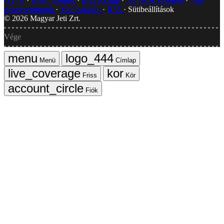
GYIK
Hibát jelentek
Impresszum
Javítások kezelése
Jogi
dokumentumok
Médiaajánlat
RSS
Sütibeállítások
©
2026
Magyar Jeti Zrt.
Vége
Menü
Címlap
Friss
Kör
Fiók