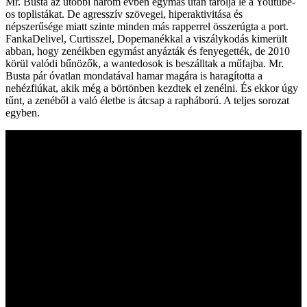
Mr. Busta az utóbbi három évben egymás után tarolja le a Youtube-
os toplistákat. De agresszív szövegei, hiperaktivitása és
népszerűsége miatt szinte minden más rapperrel összerúgta a port.
FankaDelivel, Curtisszel, Dopemanékkal a viszálykodás kimerült
abban, hogy zenéikben egymást anyázták és fenyegették, de 2010
körül valódi bűnözők, a wantedosok is beszálltak a műfajba. Mr.
Busta pár óvatlan mondatával hamar magára is haragította a
nehézfiúkat, akik még a börtönben kezdtek el zenélni. És ekkor úgy
tűnt, a zenéből a való életbe is átcsap a rapháború. A teljes sorozat
egyben.