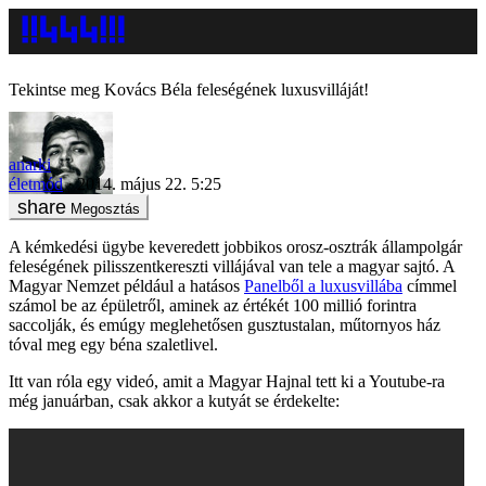
Tekintse meg Kovács Béla feleségének luxusvilláját!
anarki
életmód
2014. május 22. 5:25
Megosztás
A kémkedési ügybe keveredett jobbikos orosz-osztrák állampolgár
feleségének pilisszentkereszti villájával van tele a magyar sajtó. A
Magyar Nemzet például a hatásos
Panelből a luxusvillába
címmel
számol be az épületről, aminek az értékét 100 millió forintra
saccolják, és emúgy meglehetősen gusztustalan, műtornyos ház
tóval meg egy béna szaletlivel.
Itt van róla egy videó, amit a Magyar Hajnal tett ki a Youtube-ra
még januárban, csak akkor a kutyát se érdekelte: