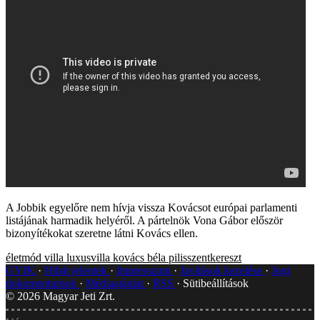
A Jobbik egyelőre nem hívja vissza Kovácsot európai parlamenti
listájának harmadik helyéről. A pártelnök Vona Gábor először
bizonyítékokat szeretne látni Kovács ellen.
életmód
villa
luxusvilla
kovács béla
pilisszentkereszt
GYIK
Hibát jelentek
Impresszum
Javítások kezelése
Jogi
dokumentumok
Médiaajánlat
RSS
Sütibeállítások
©
2026
Magyar Jeti Zrt.