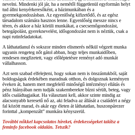
nevelni. Mindenki jól jár, ha a nemétől függetlenül egyformán helyt
tud állni kenyérkeresőként, a házimunkában és a
gyermekgondozásban. Az egyenlőség kifizetődő, és az egész
társadalom számára hasznos lenne. Egyenlőség messze nincs e
téren, és akkor a ház körüli munkákat, a csecsemőgondozást,
betegápolást, gyereknevelést, idősgondozást nem is néztük, csak a
napi rutinfeladatokat.
A láthatatlanul és sokszor minden elismerés nélkül végzett munka
ugyanis rengeteg nőt gátol abban, hogy teljes munkaidőben,
rendesen megfizetett, vagy előléptetésre reményt adó munkát
vállalhasson.
Azt sem szabad elfelejteni, hogy sokan nem is önszántukból, saját
boldogságuk érdekében maradnak otthon, és dolgoznak keményen
éveken át, hanem mert megfelelő minőségű intézményi ellátás és
pénz hiányában nem tudják szakemberekre bízni sérült, beteg, vagy
idős családtagjaikat. Ha választani kell, akkor szinte mindig az
alacsonyabb keresetű nő az, aki feladva az állását a családért a négy
fal között marad, és akár egy életen át láthatatlan, huszonpárezer
forinttal „kompenzált” munkára kényszerül.
További nőkkel kapcsolatos híreket, érdekességeket találsz a
feminfo facebook oldalán. Tetszik?