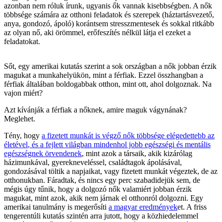
azonban nem róluk írunk, ugyanis ők vannak kisebbségben. A nők
többsége számára az otthoni feladatok és szerepek (háztartásvezető,
anya, gondozó, ápoló) korántsem stresszmentesek és sokkal ritkább
az olyan nő, aki örömmel, erőfeszítés nélkül látja el ezeket a
feladatokat.
Sőt, egy amerikai kutatás szerint a sok országban a nők jobban érzik
magukat a munkahelyükön, mint a férfiak. Ezzel összhangban a
férfiak általában boldogabbak otthon, mint ott, ahol dolgoznak. Na
vajon miért?
Azt kívánják a férfiak a nőknek, amire maguk vágynának?
Meglehet.
Tény, hogy
a fizetett munkát is végző nők többsége elégedettebb az
életével
, és a fejlett világban mindenhol jobb egészségi és mentális
egészségnek örvendenek
, mint azok a társaik, akik kizárólag
házimunkával, gyerekneveléssel, családtagok ápolásával,
gondozásával töltik a napjaikat, vagy fizetett munkát végeztek, de az
otthonukban. Fáradtak, és nincs egy perc szabadidejük sem, de
mégis úgy tűnik, hogy a dolgozó nők valamiért jobban érzik
magukat, mint azok, akik nem járnak el otthonról dolgozni. Egy
amerikai tanulmány is megerősíti
a magyar eredmények
et. A friss
tengerentúli kutatás szintén arra jutott, hogy a közhiedelemmel