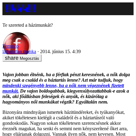
Te szereted a házimunkát?
Feminfo
láthatatlan munka
2014. június 15. 4:39
Megosztás
Vajon jobban élnénk, ha a férfiak pénzt keresnének, a nők dolga
meg csak a család és a háztartás lenne? Azt már tudjuk, hogy
mindenki szegényebb lenne, ha a nők nem végeznének fizetett
munkát.
De vajon boldogabbak, kiegyensúlyozattabbak-e azok a
nők, aki főállásban feleségek és anyák, és kizárólag a
hagyományos női munkákat végzik? Egyáltalán nem.
Bizonyára mindnyájan ismertek házitündéreket, és tyúkanyókat,
akiket tökéletesen kielégít a családról és a háztartásról való
gondoskodás. Nagyon sokan tökéletesen szerencsésnek akkor
éreznék magukat, ha senki és semmi nem kényszerítené őket arra,
hogy eljárjanak dolgozni. Vannak ilyen nők, nem kevesen. Most