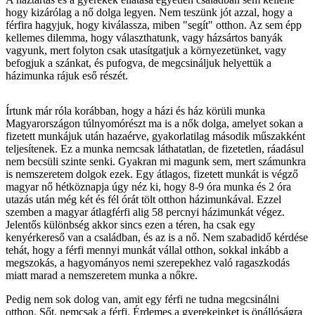
hogy kizárólag a nő dolga legyen. Nem teszünk jót azzal, hogy a
férfira hagyjuk, hogy kiválassza, miben "segít" otthon. Az sem épp
kellemes dilemma, hogy választhatunk, vagy házsártos banyák
vagyunk, mert folyton csak utasítgatjuk a környezetünket, vagy
befogjuk a szánkat, és pufogva, de megcsináljuk helyettük a
házimunka rájuk eső részét.
Írtunk már róla korábban, hogy a házi és ház körüli munka
Magyarországon túlnyomórészt ma is a nők dolga, amelyet sokan a
fizetett munkájuk után hazaérve, gyakorlatilag második műszakként
teljesítenek. Ez a munka nemcsak láthatatlan, de fizetetlen, ráadásul
nem becsüli szinte senki. Gyakran mi magunk sem, mert számunkra
is nemszeretem dolgok ezek. Egy átlagos, fizetett munkát is végző
magyar nő hétköznapja úgy néz ki, hogy 8-9 óra munka és 2 óra
utazás után még két és fél órát tölt otthon házimunkával. Ezzel
szemben a magyar átlagférfi alig 58 percnyi házimunkát végez.
Jelentős különbség akkor sincs ezen a téren, ha csak egy
kenyérkereső van a családban, és az is a nő. Nem szabadidő kérdése
tehát, hogy a férfi mennyi munkát vállal otthon, sokkal inkább a
megszokás, a hagyományos nemi szerepekhez való ragaszkodás
miatt marad a nemszeretem munka a nőkre.
Pedig nem sok dolog van, amit egy férfi ne tudna megcsinálni
otthon. Sőt, nemcsak a férfi. Érdemes a gyerekeinket is önállóságra