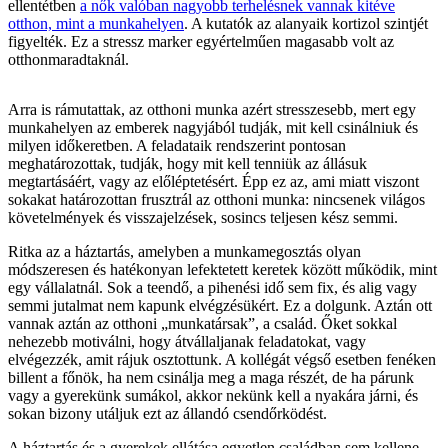
ellentétben
a nők valóban nagyobb terhelésnek vannak kitéve
otthon, mint a munkahelyen
. A kutatók az alanyaik kortizol szintjét
figyelték. Ez a stressz marker egyértelműen magasabb volt az
otthonmaradtaknál.
Arra is rámutattak, az otthoni munka azért stresszesebb, mert egy
munkahelyen az emberek nagyjából tudják, mit kell csinálniuk és
milyen időkeretben. A feladataik rendszerint pontosan
meghatározottak, tudják, hogy mit kell tenniük az állásuk
megtartásáért, vagy az előléptetésért. Épp ez az, ami miatt viszont
sokakat határozottan frusztrál az otthoni munka: nincsenek világos
követelmények és visszajelzések, sosincs teljesen kész semmi.
Ritka az a háztartás, amelyben a munkamegosztás olyan
módszeresen és hatékonyan lefektetett keretek között működik, mint
egy vállalatnál. Sok a teendő, a pihenési idő sem fix, és alig vagy
semmi jutalmat nem kapunk elvégzésükért. Ez a dolgunk. Aztán ott
vannak aztán az otthoni „munkatársak”, a család. Őket sokkal
nehezebb motiválni, hogy átvállaljanak feladatokat, vagy
elvégezzék, amit rájuk osztottunk. A kollégát végső esetben fenéken
billent a főnök, ha nem csinálja meg a maga részét, de ha párunk
vagy a gyerekünk sumákol, akkor nekünk kell a nyakára járni, és
sokan bizony utáljuk ezt az állandó csendőrködést.
A háztartás és a gyerekek ellátása egyetlen családban sem kellene