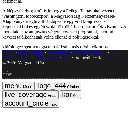
belemenni.
A Népszabadság arról is ír, hogy a Fellegi Tamás által vezetett
washingtoni lobbicsoport, a Magyarország Kezdeményezések
Alapítványa meghívott Budapestre egy volt kongresszusi
képviselőkből és egyéb szakértőkből álló csoportot. Ők viszont azért
mondták le az augusztus végére tervezett programot, mert túl
keveset találkozhattak volna ellenzéki politikusokkal.
külföld
georgetown egyetem
fellegi tamás
orbán viktor
usa
GYIK
Hibát jelentek
Impresszum
Javítások kezelése
Jogi
dokumentumok
Médiaajánlat
RSS
Sütibeállítások
©
2026
Magyar Jeti Zrt.
Vége
Menü
Címlap
Friss
Kör
Fiók