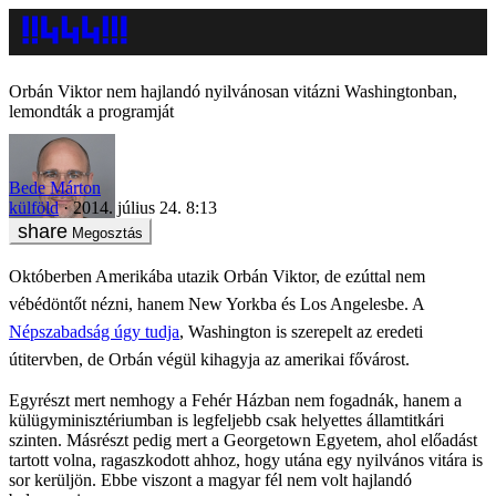
Orbán Viktor nem hajlandó nyilvánosan vitázni Washingtonban,
lemondták a programját
Bede Márton
külföld
2014. július 24. 8:13
Megosztás
Októberben Amerikába utazik Orbán Viktor, de ezúttal nem
vébédöntőt nézni, hanem New Yorkba és Los Angelesbe. A
Népszabadság úgy tudja
, Washington is szerepelt az eredeti
útitervben, de Orbán végül kihagyja az amerikai fővárost.
Egyrészt mert nemhogy a Fehér Házban nem fogadnák, hanem a
külügyminisztériumban is legfeljebb csak helyettes államtitkári
szinten. Másrészt pedig mert a Georgetown Egyetem, ahol előadást
tartott volna, ragaszkodott ahhoz, hogy utána egy nyilvános vitára is
sor kerüljön. Ebbe viszont a magyar fél nem volt hajlandó