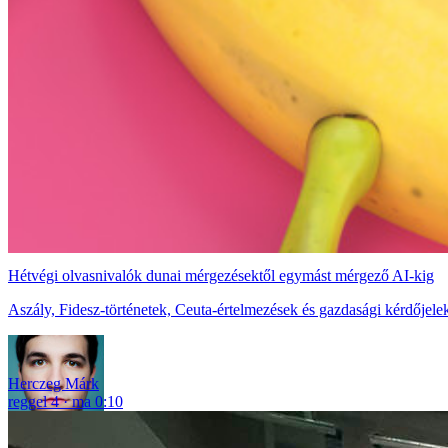
Hétvégi olvasnivalók dunai mérgezésektől egymást mérgező AI-kig
Aszály, Fidesz-történetek, Ceuta-értelmezések és gazdasági kérdőjelek
Herczeg Márk
reggel 4
ma 0:10