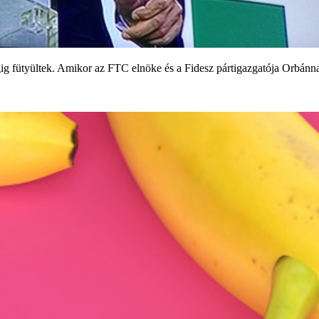
ig fütyültek. Amikor az FTC elnöke és a Fidesz pártigazgatója Orbánn