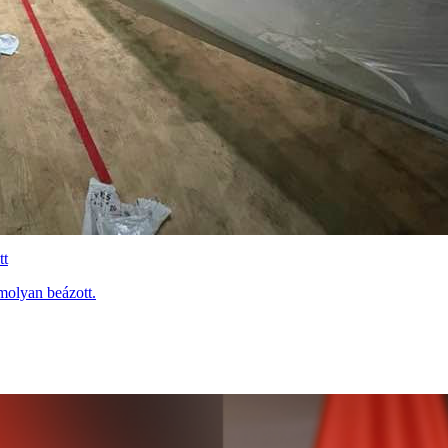
tt
molyan beázott.