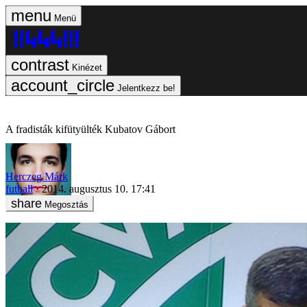
Menü
Kinézet
Jelentkezz be!
A fradisták kifütyülték Kubatov Gábort
Herczeg Márk
futball
2014. augusztus 10. 17:41
Megosztás