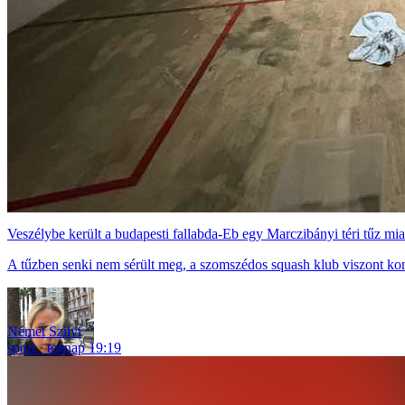
Veszélybe került a budapesti fallabda-Eb egy Marczibányi téri tűz mia
A tűzben senki nem sérült meg, a szomszédos squash klub viszont ko
Német Szilvi
sport
tegnap 19:19