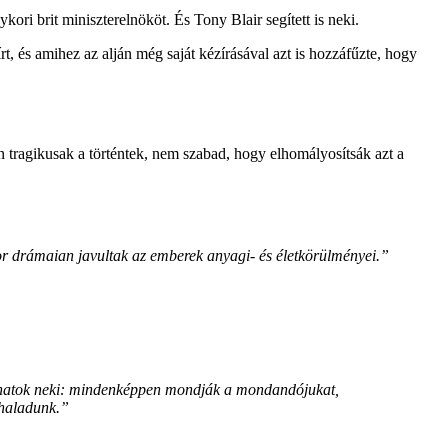
ri brit miniszterelnököt. És Tony Blair segített is neki.
rt, és amihez az alján még saját kézírásával azt is hozzáfűzte, hogy
n tragikusak a történtek, nem szabad, hogy elhomályosítsák azt a
r drámaian javultak az emberek anyagi- és életkörülményei.”
ndhatok neki: mindenképpen mondják a mondandójukat,
 haladunk.”