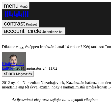
Menü
Kinézet
Jelentkezz be!
Diktátor vagy, és éppen lemészároltattál 14 embert? Kérj tanácsot Ton
Király András
külföld
2014. augusztus 24. 11:02
Megosztás
2012 nyarán Nurszultan Nazarbajevnek, Kazahsztán határozottan demo
mondania alig fél évvel azután, hogy a karhatalmistái lemészároltak 1
Az ilyesminek elég rossz sajtója van a nyugati világban.