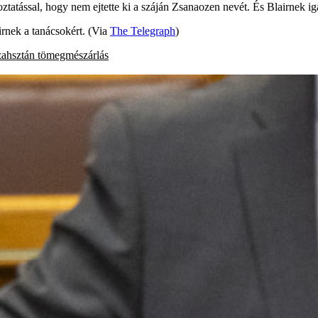
tással, hogy nem ejtette ki a száján Zsanaozen nevét. És Blairnek igaza
airnek a tanácsokért. (Via
The Telegraph
)
zahsztán
tömegmészárlás