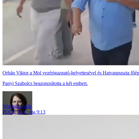
Orbán Viktor a Mol vezérigazgató-helyettesével és Hatvanpuszta főépí
Panyi Szabolcs beazonosította a két embert.
Windisch Judit
POLITIKA
ma 9:13