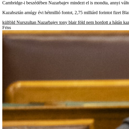
Cambridge-i beszédében Nazarbajev mindezt el is mondta, annyi változta
Kazahsztán amúgy évi hétmillió fontot, 2,75 milliárd forintot fizet Bl
külföld
Nurszultan Nazarbajev
tony blair
föld nem hordott a hátán
ka
Friss