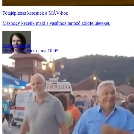
Főtájépítészt keresnek a MÁV-hoz
Máshogy kezelik majd a vasúthoz tartozó zöldfelületeket.
Windisch Judit
környezetvédelem
ma 10:05