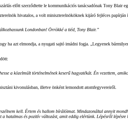
rlás előtt szerződtette le kommunikációs tanácsadónak Tony Blair egyko
erelnök hivatalos, a volt miniszterelnököknek kijáró fejléces papírján í
álkozhassunk Londonban! Örrökké a tiéd, Tony Blair.”
hogy ha azt elmondja, a nyugati sajtó imádni fogja. „Legyenek bármilye
dött:
sse a közelmúlt történelmének keserű hagyatékát. Én vezettem, amiko
isztáni kivonulásban, illetve önként lemondott atomfegyvereiről.
beszélnem kell. Értem és hallom bírálóimat. Mindazonáltal annyit mo
 a hatalmas és pozitív változást, amit eddig elértünk. Lépésről lépésre