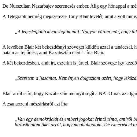
De Nurszultan Nazarbajev szerencsés ember. Alig egy hónappal a mészá
A Telegraph nemrég megszerezte Tony Blair levelét, amit a volt miniszt
„A legeslegjobb kivánságaimmal. Nagyon várom már, hogy tal
A levélben Blair két bekezdésnyi szöveget küldött azzal a tanáccsal, 
hatalmas fejlődést, amit Kazahsztán elért” - írta Blair.
A két bekezdésben, amit írt, eszerint is járt el. Blair szövege így kezdő
„Szeretem a hazámat. Keményen dolgoztam azért, hogy leküzdhe
Blair arról is írt, hogy Kazahsztán mennyit segít a NATO-nak az afgan
A zsanaozeni mészárlásról azt írta:
„Van egy demokráciát és emberi jogokat érintő téma, amiről 
biztosíthatom őket arról, hogy meghallgatom. De ismerjék el azt