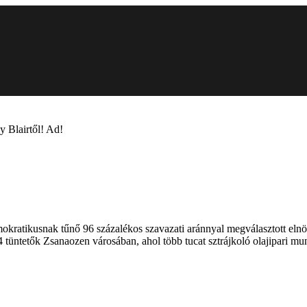
y Blairtől! Ad!
kratikusnak tűnő 96 százalékos szavazati aránnyal megválasztott elnö
4 tüntetők Zsanaozen városában, ahol több tucat sztrájkoló olajipari mun