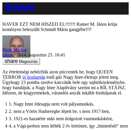
HAVER EZT NEM HISZED EL!!!!!!! Rainer M. János krúja
keményen beleszállt Schmidt Mária gangjébe!!!!
Bede Márton
káosz
2014. augusztus 25. 16:41
Megosztás
Az értelmiségi nehézfiúk azon pöccentek be, hogy QUEEN
TERROR
új honlapján
totál gáz Nagy Imre-életrajz jelent meg.
Úgyhogy 23 pontba szedve karcolták bele egy sajhtóközleménybe,
hogy bandájuk, a Nagy Imre Alapítvány szerint mi a RÍL STÁJSZ.
Idézem, de kisgyermekek, várandós anyák inkább forduljanak el.
Nagy Imre édesapja nem volt pályamunkás,
nem a Vörös Hadseregbe lépett be, s nem 1917-ben,
1921-es hazatérte után nem dolgozott vasmunkásként,
a Vági-perben nem ítélték 2 év börtönre, így „büntetését” nem