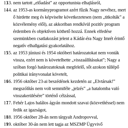
nem tartott „előadást” az opportunista elhajlásról,
az 1953-as kormányprogramot azért fűzik Nagy nevéhez, mert
ő hirdette meg és képviselte következetesen (nem „titkolták” a
közvélemény elől), az akkoriban rendkívül pozitív program
érdemben és objektíven köthető hozzá. Ennek elfedése
szemünkben csatlakozást jelent a Kádár-éra Nagy Imrét érintő
negatív elhallgatási gyakorlatához.
az 1953 júniusi és 1954 októberi határozatokat nem vonták
vissza, ezért nem is követelhette „visszaállításukat”; Nagy a
szóban forgó határozatoknak megfelelő, sőt azokon túllépő
politikai irányvonalat követelt,
1956 október 23-ai beszédének kezdetén az „Elvtársak!”
megszólítás nem volt semmiféle „jelzés” „a hatalomba való
visszakerülésére” történő célzással,
Fehér Lajos halálos ágyán mondott szavai (közvetítéssel) nem
fedik az igazságot,
1956 október 28-án nem tárgyalt Andropovval,
október 30-án nem lett tagja az MSZMP Ügyvivő