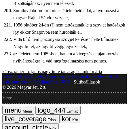
Bizottságának, ilyen nem létezett,
Sumilov tábornokról nincs értékelhető adat, a nyomozást a
magyar Rajnai Sándor vezette,
1956 október 24-én (!) nem tartóztatták le a szovjet hatóságok,
így ekkor Snagovba sem hurcolták el,
Vida bíró nem „bizonyára szovjet kérésre” ítélte bűnösnek
Nagy Imrét, az ügyről végig egyeztettek,
az ítéletet nem 1989-ben, hanem a kivégzés napján hozták
nyilvánosságra, a vád megfogalmazása nem pontos.
káosz
rainer m. jános
nagy imre társaság
schmidt mária
GYIK
Hibát jelentek
Impresszum
Javítások kezelése
Jogi
dokumentumok
Médiaajánlat
RSS
Sütibeállítások
©
2026
Magyar Jeti Zrt.
Vége
Menü
Címlap
Friss
Kör
Fiók