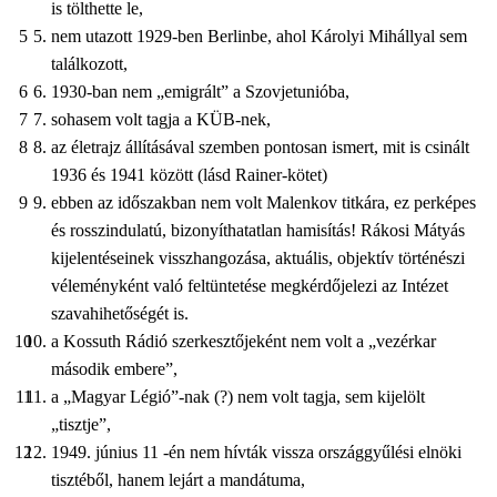
is tölthette le,
nem utazott 1929-ben Berlinbe, ahol Károlyi Mihállyal sem
találkozott,
1930-ban nem „emigrált” a Szovjetunióba,
sohasem volt tagja a KÜB-nek,
az életrajz állításával szemben pontosan ismert, mit is csinált
1936 és 1941 között (lásd Rainer-kötet)
ebben az időszakban nem volt Malenkov titkára, ez perképes
és rosszindulatú, bizonyíthatatlan hamisítás! Rákosi Mátyás
kijelentéseinek visszhangozása, aktuális, objektív történészi
véleményként való feltüntetése megkérdőjelezi az Intézet
szavahihetőségét is.
a Kossuth Rádió szerkesztőjeként nem volt a „vezérkar
második embere”,
a „Magyar Légió”-nak (?) nem volt tagja, sem kijelölt
„tisztje”,
1949. június 11 -én nem hívták vissza országgyűlési elnöki
tisztéből, hanem lejárt a mandátuma,