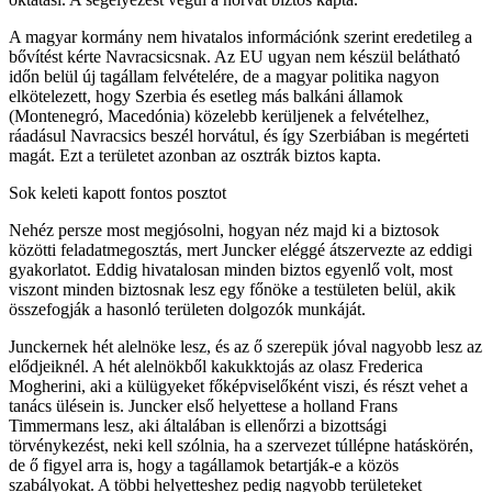
A magyar kormány nem hivatalos információnk szerint eredetileg a
bővítést kérte Navracsicsnak. Az EU ugyan nem készül belátható
időn belül új tagállam felvételére, de a magyar politika nagyon
elkötelezett, hogy Szerbia és esetleg más balkáni államok
(Montenegró, Macedónia) közelebb kerüljenek a felvételhez,
ráadásul Navracsics beszél horvátul, és így Szerbiában is megérteti
magát. Ezt a területet azonban az osztrák biztos kapta.
Sok keleti kapott fontos posztot
Nehéz persze most megjósolni, hogyan néz majd ki a biztosok
közötti feladatmegosztás, mert Juncker eléggé átszervezte az eddigi
gyakorlatot. Eddig hivatalosan minden biztos egyenlő volt, most
viszont minden biztosnak lesz egy főnöke a testületen belül, akik
összefogják a hasonló területen dolgozók munkáját.
Junckernek hét alelnöke lesz, és az ő szerepük jóval nagyobb lesz az
elődjeiknél. A hét alelnökből kakukktojás az olasz Frederica
Mogherini, aki a külügyeket főképviselőként viszi, és részt vehet a
tanács ülésein is. Juncker első helyettese a holland Frans
Timmermans lesz, aki általában is ellenőrzi a bizottsági
törvénykezést, neki kell szólnia, ha a szervezet túllépne hatáskörén,
de ő figyel arra is, hogy a tagállamok betartják-e a közös
szabályokat. A többi helyetteshez pedig nagyobb területeket