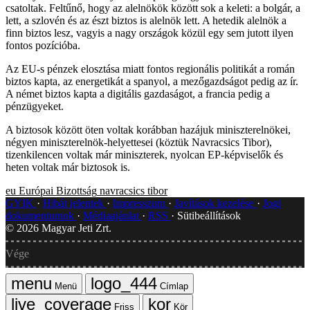
csatoltak. Feltűnő, hogy az alelnökök között sok a keleti: a bolgár, a
lett, a szlovén és az észt biztos is alelnök lett. A hetedik alelnök a
finn biztos lesz, vagyis a nagy országok közül egy sem jutott ilyen
fontos pozícióba.
Az EU-s pénzek elosztása miatt fontos regionális politikát a román
biztos kapta, az energetikát a spanyol, a mezőgazdságot pedig az ír.
A német biztos kapta a digitális gazdaságot, a francia pedig a
pénzügyeket.
A biztosok között öten voltak korábban hazájuk miniszterelnökei,
négyen miniszterelnök-helyettesei (köztük Navracsics Tibor),
tizenkilencen voltak már miniszterek, nyolcan EP-képviselők és
heten voltak már biztosok is.
eu
Európai Bizottság
navracsics tibor
GYIK
Hibát jelentek
Impresszum
Javítások kezelése
Jogi
dokumentumok
Médiaajánlat
RSS
Sütibeállítások
©
2026
Magyar Jeti Zrt.
Vége
Menü
Címlap
Friss
Kör