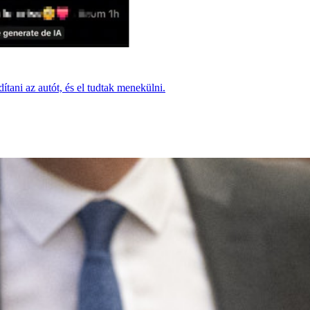
dítani az autót, és el tudtak menekülni.