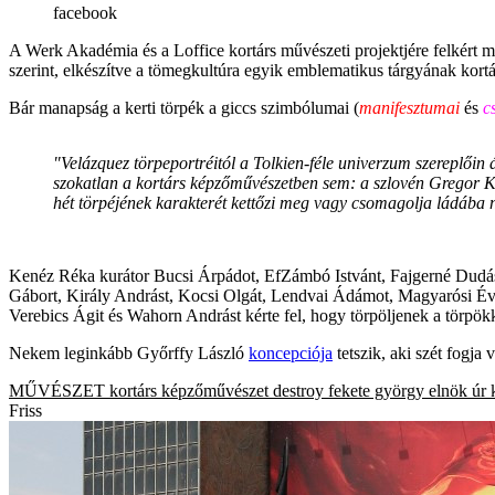
facebook
A Werk Akadémia és a Loffice kortárs művészeti projektjére felkért m
szerint, elkészítve a tömegkultúra egyik emblematikus tárgyának kortá
Bár manapság a kerti törpék a giccs szimbólumai (
manifesztumai
és
c
"Velázquez törpeportréitól a Tolkien-féle univerzum szereplőin
szokatlan a kortárs képzőművészetben sem: a szlovén Gregor
hét törpéjének karakterét kettőzi meg vagy csomagolja ládába 
Kenéz Réka kurátor Bucsi Árpádot, EfZámbó Istvánt, Fajgerné Dudás A
Gábort, Király Andrást, Kocsi Olgát, Lendvai Ádámot, Magyarósi Évát
Verebics Ágit és Wahorn Andrást kérte fel, hogy törpöljenek a törpökk
Nekem leginkább Győrffy László
koncepciója
tetszik, aki szét fogja
MŰVÉSZET
kortárs képzőművészet
destroy
fekete györgy elnök úr
Friss