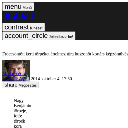
Menü
Kinézet
Jelentkezz be!
Fröccsöntött kerti törpéket értelmez újra huszonöt kortárs képzőművé
Markó Ferkó
MŰVÉSZET
2014. október 4. 17:50
Megosztás
Nagy
Benjámin
törpéje,
fotó:
törpék
kora