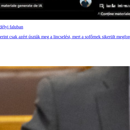
délyi faluban
erint csak azért úszták meg a lincselést, mert a sofőrnek sikerült megfor