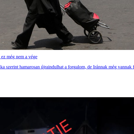
de ez még nem a vége
 szerint hamarosan újraindulhat a forgalom, de Iránnak még vannak fe