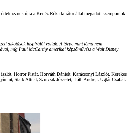
ét értelmeznek újra a Kenéz Réka kurátor által megadott szempontok
zeti alkotások inspirálói voltak. A törpe mint téma nem
lágával, míg Paul McCarthy amerikai képzőművész a Walt Disney
szlót, Horror Pistát, Horváth Dánielt, Karácsonyi Lászlót, Kerekes
int, Stark Attilát, Szurcsik Józsefet, Tóth Andrejt, Uglár Csabát,