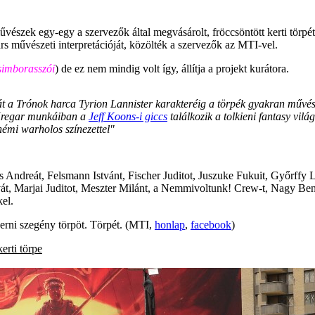
űvészek egy-egy a szervezők által megvásárolt, fröccsöntött kerti törp
rs művészeti interpretációját, közölték a szervezők az MTI-vel.
simborasszói
) de ez nem mindig volt így, állítja a projekt kurátora.
 át a Trónok harca Tyrion Lannister karakteréig a törpék gyakran művés
 Kregar munkáiban a
Jeff Koons-i giccs
találkozik a tolkieni fantasy vi
némi warholos színezettel"
ndreát, Felsmann Istvánt, Fischer Juditot, Juszuke Fukuit, Győrffy Lá
, Marjai Juditot, Meszter Milánt, a Nemmivoltunk! Crew-t, Nagy Benjám
el.
 verni szegény törpöt. Törpét. (MTI,
honlap
,
facebook
)
kerti törpe