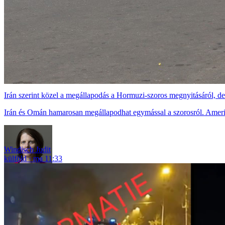
Irán szerint közel a megállapodás a Hormuzi-szoros megnyitásáról, 
Irán és Omán hamarosan megállapodhat egymással a szorosról. Amerika
Windisch Judit
külföld
ma 11:33