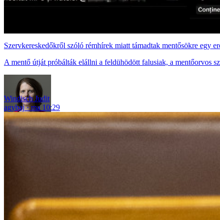
Szervkereskedőkről szóló rémhírek miatt támadtak mentősökre egy er
A mentő útját próbálták elállni a feldühödött falusiak, a mentőorvos sz
Windisch Judit
agybaj
ma 10:29