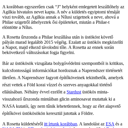
A korábban egyszerűen csak “J” helyként emlegetett leszállóhely az
Agilkia hivatalos nevet kapta. A név a küldetés egyiptomi témáját
viszi tovább, az Agilkia annak a Nílusi szigetnek a neve, ahová a
Philae szigetről áthelyeztek ősi épületeket, miután a Philae-t
elöntötte a Nílus.
A Rosetta űrszonda a Philae leszállása után is üstököst követő
pályán marad legalább 2015 végéig. Ezalatt az üstökös megközelíti
a Napot, majd elkezd távolodni tőle. A Rosetta az ennek során
bekövetkező változásokat fogja figyelni.
Bár az üstökösök vizsgálata bolygóvédelmi szempontból is kritikus,
kulcsfontosságú információkat hordoznak a Naprendszer történetét
illetően. A Naprendszer fagyott építőköveinek tekinthetők, amelyek
részt vettek a Föld korai vízzel és szerves anyagokkal történő
ellátásában. Néhány évvel ezelőtt a
Stardust
üstökös minta-
visszahozó űrszonda mintáiban glicin aminosavat mutattak ki a
NASA kutatói, így nem tűnik lehetetlennek, hogy az élet alapvető
építőkövei üstökösökön keresztül jutottak a Földre.
A Rosetta küldetéséről
itt írtunk korábban
. A landolást az
ESA
és a