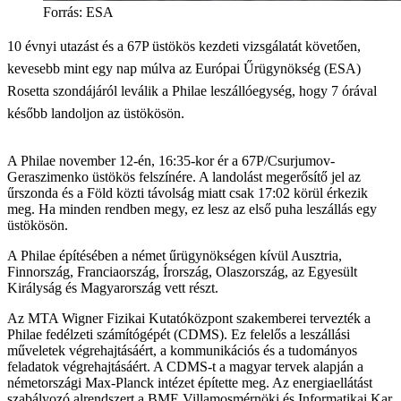
Forrás: ESA
10 évnyi utazást és a 67P üstökös kezdeti vizsgálatát követően,
kevesebb mint egy nap múlva az Európai Űrügynökség (ESA)
Rosetta szondájáról leválik a Philae leszállóegység, hogy 7 órával
később landoljon az üstökösön.
A Philae november 12-én, 16:35-kor ér a 67P/Csurjumov-
Geraszimenko üstökös felszínére. A landolást megerősítő jel az
űrszonda és a Föld közti távolság miatt csak 17:02 körül érkezik
meg. Ha minden rendben megy, ez lesz az első puha leszállás egy
üstökösön.
A Philae építésében a német űrügynökségen kívül Ausztria,
Finnország, Franciaország, Írország, Olaszország, az Egyesült
Királyság és Magyarország vett részt.
Az MTA Wigner Fizikai Kutatóközpont szakemberei tervezték a
Philae fedélzeti számítógépét (CDMS). Ez felelős a leszállási
műveletek végrehajtásáért, a kommunikációs és a tudományos
feladatok végrehajtásáért. A CDMS-t a magyar tervek alapján a
németországi Max-Planck intézet építette meg. Az energiaellátást
szabályozó alrendszert a BME Villamosmérnöki és Informatikai Kar