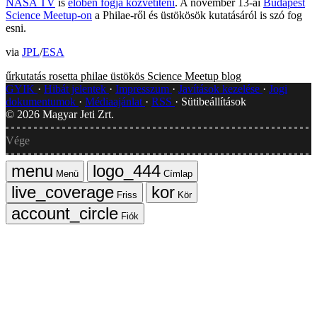
NASA TV
is
élőben fogja közvetíteni
. A november 13-ai
Budapest
Science Meetup-on
a Philae-ről és üstökösök kutatásáról is szó fog
esni.
via
JPL
/
ESA
űrkutatás
rosetta
philae
üstökös
Science Meetup blog
GYIK
Hibát jelentek
Impresszum
Javítások kezelése
Jogi
dokumentumok
Médiaajánlat
RSS
Sütibeállítások
©
2026
Magyar Jeti Zrt.
Vége
Menü
Címlap
Friss
Kör
Fiók