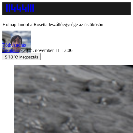
Holnap landol a Rosetta leszállóegysége az üstökösön
Tóth András
űrkutatás
2014. november 11. 13:06
Megosztás