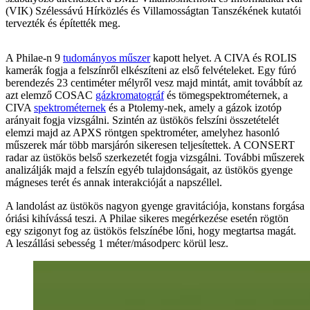
(VIK) Szélessávú Hírközlés és Villamosságtan Tanszékének kutatói
tervezték és építették meg.
A Philae-n 9
tudományos műszer
kapott helyet. A CIVA és ROLIS
kamerák fogja a felszínről elkészíteni az első felvételeket. Egy fúró
berendezés 23 centiméter mélyről vesz majd mintát, amit továbbít az
azt elemző COSAC
gázkromatográf
és tömegspektrométernek, a
CIVA
spektrométernek
és a Ptolemy-nek, amely a gázok izotóp
arányait fogja vizsgálni. Szintén az üstökös felszíni összetételét
elemzi majd az APXS röntgen spektrométer, amelyhez hasonló
műszerek már több marsjárón sikeresen teljesítettek. A CONSERT
radar az üstökös belső szerkezetét fogja vizsgálni. További műszerek
analizálják majd a felszín egyéb tulajdonságait, az üstökös gyenge
mágneses terét és annak interakcióját a napszéllel.
A landolást az üstökös nagyon gyenge gravitációja, konstans forgása
óriási kihívássá teszi. A Philae sikeres megérkezése esetén rögtön
egy szigonyt fog az üstökös felszínébe lőni, hogy megtartsa magát.
A leszállási sebesség 1 méter/másodperc körül lesz.