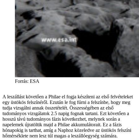
Forrás: ESA
A leszállást követően a Philae el fogja készíteni az első felvételeket
egy üstökös felszínéről. Ezután le fog fúrni a felszínbe, hogy meg
tudja vizsgálni annak összetételét. Összességében az első
tudományos vizsgálatok 2.5 napig fognak tartani. Ezt követően a
hosszú távú tudományos fázis következhet, melynek során a
napelemek újratöltik majd a Philae akkumulátorait. Ez a fázis
hónapokig is tarthat, amíg a Naphoz közeledve az üstökös felszíni
hőmérséklete nem lesz túl magas a leszállóegység számára.