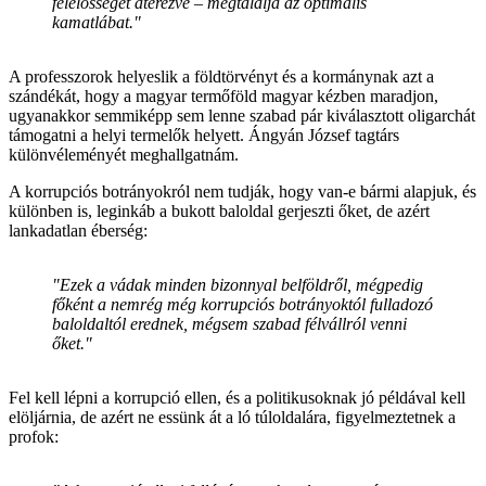
felelősségét átérezve – megtalálja az optimális
kamatlábat."
A professzorok helyeslik a földtörvényt és a kormánynak azt a
szándékát, hogy a magyar termőföld magyar kézben maradjon,
ugyanakkor semmiképp sem lenne szabad pár kiválasztott oligarchát
támogatni a helyi termelők helyett. Ángyán József tagtárs
különvéleményét meghallgatnám.
A korrupciós botrányokról nem tudják, hogy van-e bármi alapjuk, és
különben is, leginkáb a bukott baloldal gerjeszti őket, de azért
lankadatlan éberség:
"Ezek a vádak minden bizonnyal belföldről, mégpedig
főként a nemrég még korrupciós botrányoktól fulladozó
baloldaltól erednek, mégsem szabad félvállról venni
őket."
Fel kell lépni a korrupció ellen, és a politikusoknak jó példával kell
elöljárnia, de azért ne essünk át a ló túloldalára, figyelmeztetnek a
profok: