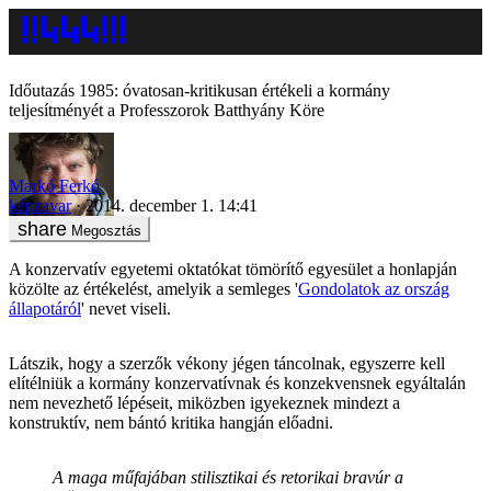
Időutazás 1985: óvatosan-kritikusan értékeli a kormány
teljesítményét a Professzorok Batthyány Köre
Markó Ferkó
képzavar
2014. december 1. 14:41
Megosztás
A konzervatív egyetemi oktatókat tömörítő egyesület a honlapján
közölte az értékelést, amelyik a semleges '
Gondolatok az ország
állapotáról
' nevet viseli.
Látszik, hogy a szerzők vékony jégen táncolnak, egyszerre kell
elítélniük a kormány konzervatívnak és konzekvensnek egyáltalán
nem nevezhető lépéseit, miközben igyekeznek mindezt a
konstruktív, nem bántó kritika hangján előadni.
A maga műfajában stilisztikai és retorikai bravúr a