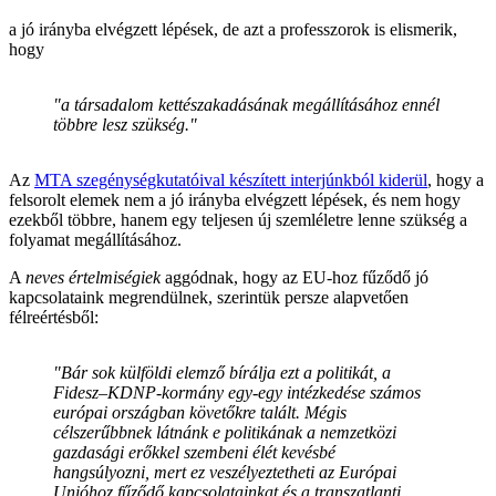
a jó irányba elvégzett lépések, de azt a professzorok is elismerik,
hogy
"a társadalom kettészakadásának megállításához ennél
többre lesz szükség."
Az
MTA szegénységkutatóival készített interjúnkból kiderül
, hogy a
felsorolt elemek nem a jó irányba elvégzett lépések, és nem hogy
ezekből többre, hanem egy teljesen új szemléletre lenne szükség a
folyamat megállításához.
A
neves értelmiségiek
aggódnak, hogy az EU-hoz fűződő jó
kapcsolataink megrendülnek, szerintük persze alapvetően
félreértésből:
"Bár sok külföldi elemző bírálja ezt a politikát, a
Fidesz–KDNP-kormány egy-egy intézkedése számos
európai országban követőkre talált. Mégis
célszerűbbnek látnánk e politikának a nemzetközi
gazdasági erőkkel szembeni élét kevésbé
hangsúlyozni, mert ez veszélyeztetheti az Európai
Unióhoz fűződő kapcsolatainkat és a transzatlanti