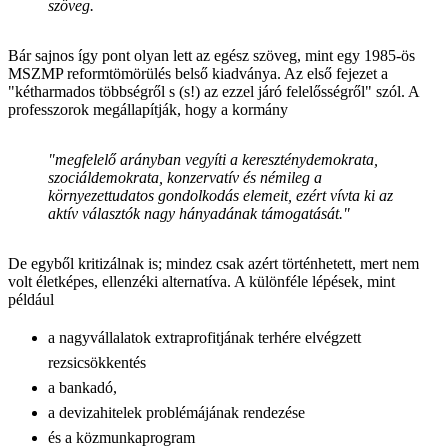
szöveg.
Bár sajnos így pont olyan lett az egész szöveg, mint egy 1985-ös
MSZMP reformtömörülés belső kiadványa. Az első fejezet a
"kétharmados többségről s (s!) az ezzel járó felelősségről" szól. A
professzorok megállapítják, hogy a kormány
"megfelelő arányban vegyíti a kereszténydemokrata,
szociáldemokrata, konzervatív és némileg a
környezettudatos gondolkodás elemeit, ezért vívta ki az
aktív választók nagy hányadának támogatását."
De egyből kritizálnak is; mindez csak azért történhetett, mert nem
volt életképes, ellenzéki alternatíva. A különféle lépések, mint
például
a nagyvállalatok extraprofitjának terhére elvégzett
rezsicsökkentés
a bankadó,
a devizahitelek problémájának rendezése
és a közmunkaprogram