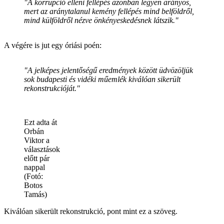
"A korrupció elleni fellépés azonban legyen arányos,
mert az aránytalanul kemény fellépés mind belföldről,
mind külföldről nézve önkényeskedésnek látszik."
A végére is jut egy óriási poén:
"A jelképes jelentőségű eredmények között üdvözöljük
sok budapesti és vidéki műemlék kiválóan sikerült
rekonstrukcióját."
Ezt adta át
Orbán
Viktor a
választások
előtt pár
nappal
(Fotó:
Botos
Tamás)
Kiválóan sikerült rekonstrukció, pont mint ez a szöveg.