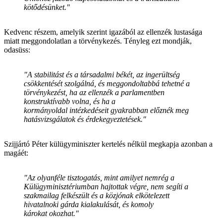
kötődésünket."
Kedvenc részem, amelyik szerint igazából az ellenzék lustasága
miatt meggondolatlan a törvénykezés. Tényleg ezt mondják,
odasüss:
"A stabilitást és a társadalmi békét, az ingerültség
csökkentését szolgálná, és meggondoltabbá tehetné a
törvénykezést, ha az ellenzék a parlamentben
konstruktívabb volna, és ha a
kormányoldal intézkedéseit gyakrabban előznék meg
hatásvizsgálatok és érdekegyeztetések."
Szijjártó Péter külügyminiszter kertelés nélkül megkapja azonban a
magáét:
"Az olyanféle tisztogatás, mint amilyet nemrég a
Külügyminisztériumban hajtottak végre, nem segíti a
szakmailag felkészült és a közjónak elkötelezett
hivatalnoki gárda kialakulását, és komoly
károkat okozhat."