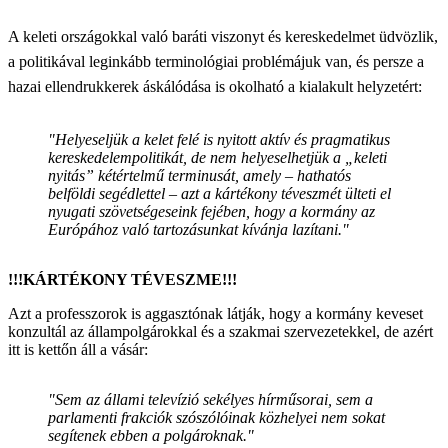
A keleti országokkal való baráti viszonyt és kereskedelmet üdvözlik,
a politikával leginkább terminológiai problémájuk van, és persze a
hazai ellendrukkerek áskálódása is okolható a kialakult helyzetért:
"Helyeseljük a kelet felé is nyitott aktív és pragmatikus
kereskedelempolitikát, de nem helyeselhetjük a „keleti
nyitás” kétértelmű terminusát, amely – hathatós
belföldi segédlettel – azt a kártékony téveszmét ülteti el
nyugati szövetségeseink fejében, hogy a kormány az
Európához való tartozásunkat kívánja lazítani."
!!!KÁRTÉKONY TÉVESZME!!!
Azt a professzorok is aggasztónak látják, hogy a kormány keveset
konzultál az állampolgárokkal és a szakmai szervezetekkel, de azért
itt is kettőn áll a vásár:
"Sem az állami televízió sekélyes hírműsorai, sem a
parlamenti frakciók szószólóinak közhelyei nem sokat
segítenek ebben a polgároknak."