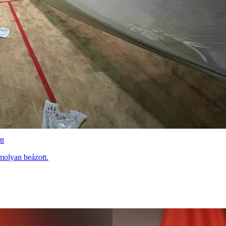
tt
molyan beázott.