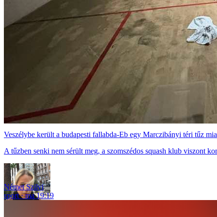
Veszélybe került a budapesti fallabda-Eb egy Marczibányi téri tűz mia
A tűzben senki nem sérült meg, a szomszédos squash klub viszont ko
Német Szilvi
sport
ma 19:19