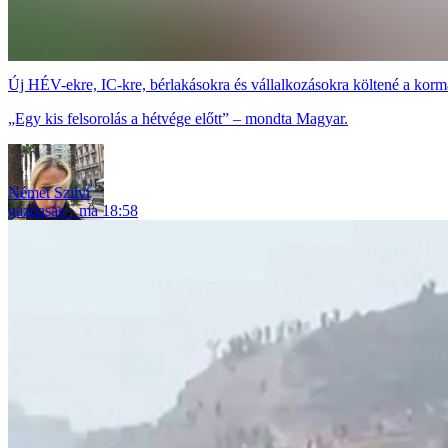
Új HÉV-ekre, IC-kre, bérlakásokra és vállalkozásokra költené a korm
„Egy kis felsorolás a hétvége előtt” – mondta Magyar.
Német Szilvi
gazdaság
ma 18:58