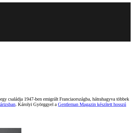
örgy családja 1947-ben emigrált Franciaországba, hátrahagyva többek
árizsban
. Károlyi Györggyel a
Gentleman Magazin készített hosszú