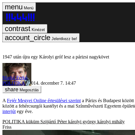
Menü
Kinézet
Jelentkezz be!
1947 után újra egy Károlyi gróf lesz a párizsi nagykövet
Markó Ferkó
POLITIKA
2014. december 7. 14:47
Megosztás
A
Fejér Megyei Online értesülései szerint
a Párizs és Budapest között
között a fehércsurgói kastélyt és a mai Színművészeti Egyetem épüle
interjút
egy éve.
POLITIKA
küküm
Szijjártó Péter
károlyi györgy
károlyi mihály
Friss