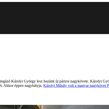
 ingázó Károlyi György lesz hazánk új párizsi nagykövete. Károlyi Gy
tét. Akkor éppen nagybátyja,
Károlyi Mihály volt a magyar nagykövet P