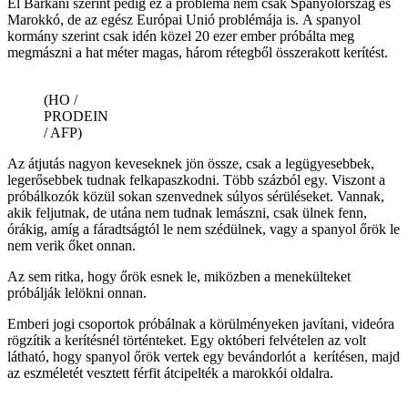
El Barkani szerint pedig ez a probléma nem csak Spanyolország és
Marokkó, de az egész Európai Unió problémája is. A spanyol
kormány szerint csak idén közel 20 ezer ember próbálta meg
megmászni a hat méter magas, három rétegből összerakott kerítést.
(HO /
PRODEIN
/ AFP)
Az átjutás nagyon keveseknek jön össze, csak a legügyesebbek,
legerősebbek tudnak felkapaszkodni. Több százból egy. Viszont a
próbálkozók közül sokan szenvednek súlyos sérüléseket. Vannak,
akik feljutnak, de utána nem tudnak lemászni, csak ülnek fenn,
órákig, amíg a fáradtságtól le nem szédülnek, vagy a spanyol őrök le
nem verik őket onnan.
Az sem ritka, hogy őrök esnek le, miközben a menekülteket
próbálják lelökni onnan.
Emberi jogi csoportok próbálnak a körülményeken javítani, videóra
rögzítik a kerítésnél történteket. Egy októberi felvételen az volt
látható, hogy spanyol őrök vertek egy bevándorlót a kerítésen, majd
az eszméletét vesztett férfit átcipelték a marokkói oldalra.