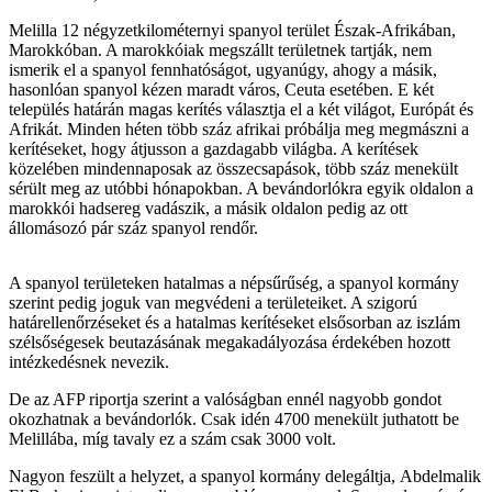
Melilla 12 négyzetkilométernyi spanyol terület Észak-Afrikában,
Marokkóban. A marokkóiak megszállt területnek tartják, nem
ismerik el a spanyol fennhatóságot, ugyanúgy, ahogy a másik,
hasonlóan spanyol kézen maradt város, Ceuta esetében. E két
település határán magas kerítés választja el a két világot, Európát és
Afrikát. Minden héten több száz afrikai próbálja meg megmászni a
kerítéseket, hogy átjusson a gazdagabb világba. A kerítések
közelében mindennaposak az összecsapások, több száz menekült
sérült meg az utóbbi hónapokban. A bevándorlókra egyik oldalon a
marokkói hadsereg vadászik, a másik oldalon pedig az ott
állomásozó pár száz spanyol rendőr.
A spanyol területeken hatalmas a népsűrűség, a spanyol kormány
szerint pedig joguk van megvédeni a területeiket. A szigorú
határellenőrzéseket és a hatalmas kerítéseket elsősorban az iszlám
szélsőségesek beutazásának megakadályozása érdekében hozott
intézkedésnek nevezik.
De az AFP riportja szerint a valóságban ennél nagyobb gondot
okozhatnak a bevándorlók. Csak idén 4700 menekült juthatott be
Melillába, míg tavaly ez a szám csak 3000 volt.
Nagyon feszült a helyzet, a spanyol kormány delegáltja, Abdelmalik