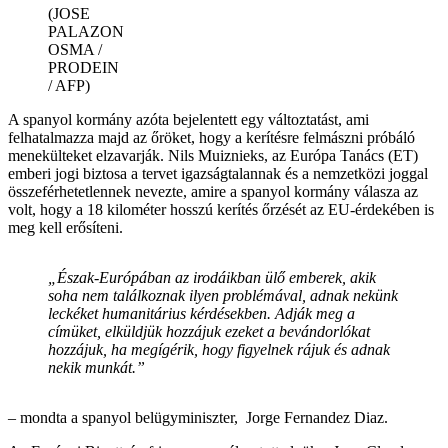
(JOSE
PALAZON
OSMA /
PRODEIN
/ AFP)
A spanyol kormány azóta bejelentett egy változtatást, ami
felhatalmazza majd az őröket, hogy a kerítésre felmászni próbáló
menekülteket elzavarják. Nils Muiznieks, az Európa Tanács (ET)
emberi jogi biztosa a tervet igazságtalannak és a nemzetközi joggal
összeférhetetlennek nevezte, amire a spanyol kormány válasza az
volt, hogy a 18 kilométer hosszú kerítés őrzését az EU-érdekében is
meg kell erősíteni.
„Észak-Európában az irodáikban ülő emberek, akik
soha nem találkoznak ilyen problémával, adnak nekünk
leckéket humanitárius kérdésekben. Adják meg a
címüket, elküldjük hozzájuk ezeket a bevándorlókat
hozzájuk, ha megígérik, hogy figyelnek rájuk és adnak
nekik munkát.”
– mondta a spanyol belügyminiszter, Jorge Fernandez Diaz.