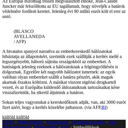
Az Európai Bizottság frissen megválasztott elnöke, Jean-Claude
Juncker már felszólította az EU tagállamait, hogy növeljék a határok
védelmére fordított keretet. Jelenleg évi 90 millió eurót költ el erre az
unió.
(BLASCO
AVELLANEDA
/ AFP)
A hivatalos spanyol narratíva az emberkereskedő hálózatokat
hibáztatja az állapotokért, szerintük ezek szállítják a kerítés mellé a
legszegényebb, háború sújtotta országokból az embereket. A
hatóságok jelenleg ezeknek a hálózatoknak a felgöngyölítésén is
dolgoznak. Egyelőre két nagyobb hálózatot ismernek: az egyik
valóban olyan embereket szállít a határra pénzért, akik maguk
akarnak északra költözni. A másikat viszont nigériai drogkartell
vezeti, és az Európába küldendő áldozataiknak tartozásaikat kéne
visszafizetniük, ha sikerül átjutniuk a határon.
Sokan teljes vagyonukat a kereskedőknek adják, van, aki 3000 eurót
fizet azért, hogy a kerítés közelébe juthasson. (via AFP
,BI
)
külföld
külföld
GYIK
Hibát jelentek
Impresszum
Javítások kezelése
Jogi
dokumentumok
Médiaajánlat
RSS
Sütibeállítások