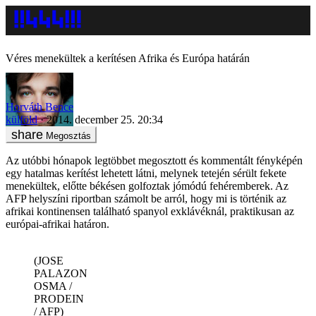
Véres menekültek a kerítésen Afrika és Európa határán
Horváth Bence
külföld
2014. december 25. 20:34
Megosztás
Az utóbbi hónapok legtöbbet megosztott és kommentált fényképén
egy hatalmas kerítést lehetett látni, melynek tetején sérült fekete
menekültek, előtte békésen golfoztak jómódú fehéremberek. Az
AFP helyszíni riportban számolt be arról, hogy mi is történik az
afrikai kontinensen található spanyol exklávéknál, praktikusan az
európai-afrikai határon.
(JOSE
PALAZON
OSMA /
PRODEIN
/ AFP)