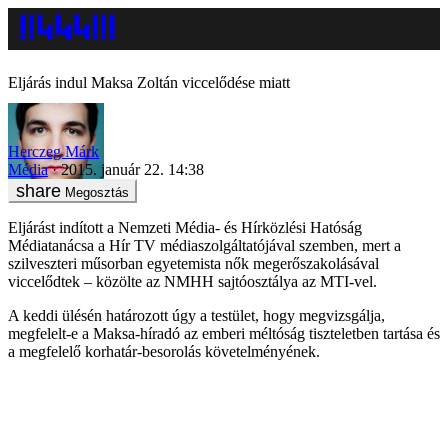
Eljárás indul Maksa Zoltán viccelődése miatt
Herczeg Márk
Média
2015. január 22. 14:38
Megosztás
Eljárást indított a Nemzeti Média- és Hírközlési Hatóság
Médiatanácsa a Hír TV médiaszolgáltatójával szemben, mert a
szilveszteri műsorban egyetemista nők megerőszakolásával
viccelődtek – közölte az NMHH sajtóosztálya az MTI-vel.
A keddi ülésén határozott úgy a testület, hogy megvizsgálja,
megfelelt-e a Maksa-híradó az emberi méltóság tiszteletben tartása és
a megfelelő korhatár-besorolás követelményének.