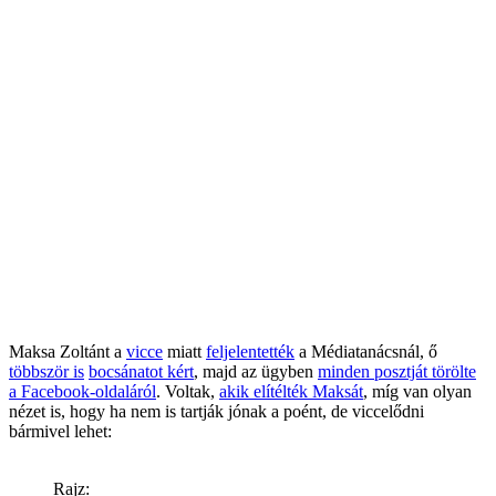
Maksa Zoltánt a
vicce
miatt
feljelentették
a Médiatanácsnál, ő
többször is
bocsánatot kért
, majd az ügyben
minden posztját törölte
a Facebook-oldaláról
. Voltak,
akik elítélték Maksát
, míg van olyan
nézet is, hogy ha nem is tartják jónak a poént, de viccelődni
bármivel lehet:
Rajz: