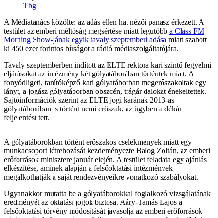
Tbg
A Médiatanács közölte: az adás ellen hat nézői panasz érkezett. A
testület az emberi méltóság megsértése miatt legutóbb
a Class FM
Morning Show-jának egyik tavaly szeptemberi adása
miatt szabott
ki 450 ezer forintos bírságot a rádió médiaszolgáltatójára.
Tavaly szeptemberben indított az ELTE rektora kari szintű fegyelmi
eljárásokat az intézmény két gólyatáborában történtek miatt. A
fonyódligeti, tanítóképző kari gólyatáborban megerőszakoltak egy
lányt, a jogász gólyatáborban obszcén, trágár dalokat énekeltettek.
Sajtóinformációk szerint az ELTE jogi karának 2013-as
gólyatáborában is történt nemi erőszak, az ügyben a dékán
feljelentést tett.
A gólyatáborokban történt erőszakos cselekmények miatt egy
munkacsoport létrehozását kezdeményezte Balog Zoltán, az emberi
erőforrások minisztere január elején. A testület feladata egy ajánlás
elkészítése, aminek alapján a felsőoktatási intézmények
megalkothatják a saját rendezvényeikre vonatkozó szabályokat.
Ugyanakkor mutatta be a gólyatáborokkal foglalkozó vizsgálatának
eredményét az oktatási jogok biztosa. Aáry-Tamás Lajos a
felsőoktatási törvény módosítását javasolja az emberi erőforrások