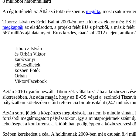
8 millióból hárommilliárd
A cég történetét az Átlátszó több részben is
megírta
, most csak rövide
Tiborcz István és Erdei Bálint 2009-én hozta létre az ekkor még ES H
megkapták
az eladósodott, a projekt felét EU-s pénzből, a másik felét
567 milliós ajánlata nyert. Erős kezdés, ráadásul 2012 elején, amikor át
Tiborcz István
és Orbán Viktor
karácsonyi
előkészületek
közben Fotó:
Orbán
Viktor/Facebook
Aztán 2010 nyarán beszállt Tiborczék vállalkozásába a közbeszerzések 
sikeresebben. Az adta magát, hogy az E-OS végzi a szolnoki Tiszavirá
pályázatban kötelezően előírt referencia birtokosaként (247 milliós mu
Aztán sorra jöttek a közpénzes megbízások, ha nem is mindig simán. Pa
forrásból megtámogatott pályázatokon, így a mintaprojektnek szánt újsz
lehetőséget a konkurensek. Utóbbiban pedig éppen a közbeszerzési dö
Szépen kerekedett a cég. A holdingnak 2009-ben még csupán 8,4 millió