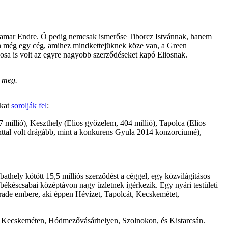
a Hamar Endre. Ő pedig nemcsak ismerőse Tiborcz Istvánnak, hanem
an még egy cég, amihez mindkettejüknek köze van, a Green
nosa is volt az egyre nagyobb szerződéseket kapó Eliosnak.
t meg.
okat
sorolják fel
:
millió), Keszthely (Elios győzelem, 404 millió), Tapolca (Elios
orinttal volt drágább, mint a konkurens Gyula 2014 konzorciumé),
athely kötött 15,5 milliós szerződést a céggel, egy közvilágításos
. Abékéscsabai középtávon nagy üzletnek ígérkezik. Egy nyári testületi
strade embere, aki éppen Hévízet, Tapolcát, Kecskemétet,
on, Kecskeméten, Hódmezővásárhelyen, Szolnokon, és Kistarcsán.