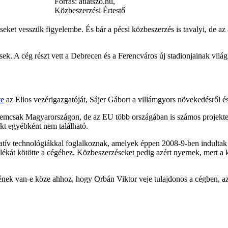
Forrás: átlátszó.hu,
Közbeszerzési Értestő
éseket vesszük figyelembe. És bár a pécsi közbeszerzés is tavalyi, de az 
ek. A cég részt vett a Debrecen és a Ferencváros új stadionjainak vil
te
az Elios vezérigazgatóját, Sájer Gábort a villámgyors növekedésről és
emcsak Magyarországon, de az EU több országában is számos projektet c
ekt egyébként nem található.
atív technológiákkal foglalkoznak, amelyek éppen 2008-9-ben indulta
zalékát kötötte a cégéhez. Közbeszerzéseket pedig azért nyernek, mert 
ének van-e köze ahhoz, hogy Orbán Viktor veje tulajdonos a cégben, az