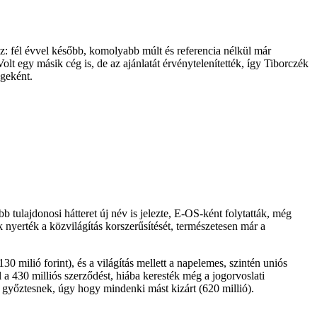
z: fél évvel később, komolyabb múlt és referencia nélkül már
olt egy másik cég is, de az ajánlatát érvénytelenítették, így Tiborczék
égeként.
tulajdonosi hátteret új név is jelezte, E-OS-ként folytatták, még
nyerték a közvilágítás korszerűsítését, természetesen már a
 milió forint), és a világítás mellett a napelemes, szintén uniós
l a 430 milliós szerződést, hiába keresték még a jogorvoslati
 győztesnek, úgy hogy mindenki mást kizárt (620 millió).