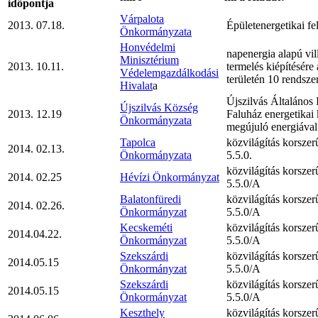
időpontja
Várpalota
2013. 07.18.
Épületenergetikai fel
Önkormányzata
Honvédelmi
napenergia alapú vi
Minisztérium
2013. 10.11.
termelés kiépítésére
Védelemgazdálkodási
területén 10 rendsz
Hivalat
a
Újszilvás Általános 
Újszilvás Község
2013. 12.19
Faluház energetikai 
Önkormányzata
megújuló energiával
Tapolca
közvilágítás korsze
2014. 02.13.
Önkormányzata
5.5.0.
közvilágítás korsze
2014. 02.25
Hévízi Önkormányzat
5.5.0/A
Balatonfüredi
közvilágítás korsze
2014. 02.26.
Önkormányzat
5.5.0/A
Kecskeméti
közvilágítás korsze
2014.04.22.
Önkormányzat
5.5.0/A
Szekszárdi
közvilágítás korsze
2014.05.15
Önkormányzat
5.5.0/A
Szekszárdi
közvilágítás korsze
2014.05.15
Önkormányzat
5.5.0/A
Keszthely
közvilágítás korsze