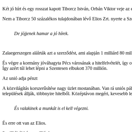
Két jó hírt és egy rosszat kapott Tiborcz István, Orbán Viktor veje az
Nem a Tiborcz 50 százalékos tulajdonában lévő Elios Zrt. nyerte a Sze
De jöjjenek hamar a jó hírek.
Zalaegerszegen aláírták azt a szerződést, ami alapján 1 milliárd 80 mill
És végre a kormány jóváhagyta Pécs városának a hitelfelvételét, így ott
Így azért túl lehet lépni a Szentesen elbukott 370 millión.
Az unió adja pénzt
A közvilágítás korszerűsítése nagy üzlet mostanában. Van rá uniós pá
települések állják, többnyire hitelből. Középtávon megéri, kevesebb le
És valakinek a munkát is el kell végezni.
És erre ott van az Elios.