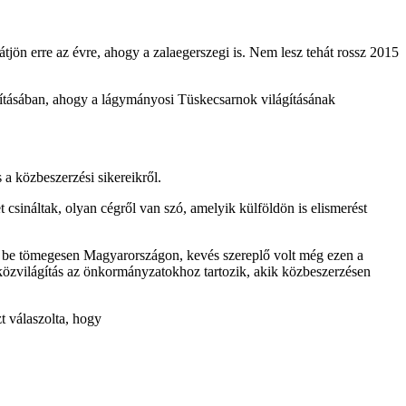
átjön erre az évre, ahogy a zalaegerszegi is. Nem lesz tehát rossz 2015
ágításában, ahogy a lágymányosi Tüskecsarnok világításának
 a közbeszerzési sikereikről.
sináltak, olyan cégről van szó, amelyik külföldön is elismerést
k be tömegesen Magyarországon, kevés szereplő volt még ezen a
a közvilágítás az önkormányzatokhoz tartozik, akik közbeszerzésen
t válaszolta, hogy