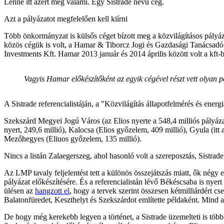
Lenne itt azért még valami. Egy Sistrade nevű cég.
Azt a pályázatot megfelelően kell kiírni
Több önkormányzat is külsős céget bízott meg a közvilágításos pályá
közös cégük is volt, a Hamar & Tiborcz Jogi és Gazdasági Tanácsadó
Investments Kft. Hamar 2013 január és 2014 április között volt a kft
Vagyis Hamar előkészítőként az egyik cégével részt vett olyan 
A Sistrade referencialistáján, a "Közvilágítás állapotfelmérés és energ
Szekszárd Megyei Jogú Város (az Elios nyerte a 548,4 milliós pályáza
nyert, 249,6 millió), Kalocsa (Elios győzelem, 409 millió), Gyula (itt
Mezőhegyes (Eliuos győzelem, 135 millió).
Nincs a listán Zalaegerszeg, ahol hasonló volt a szereposztás, Sistrade e
Az LMP tavaly feljelentést tett a különös összejátszás miatt, ők négy 
pályázat előkészítésére. És a referencialistán lévő Békéscsaba is nyert
ülésen az
hangzott el
, hogy a tervek szerint összesen kétmilliárdért c
Balatonfüredet, Keszthelyt és Szekszárdot említette példaként. Mind a
De hogy még kerekebb legyen a történet, a Sistrade üzemelteti is tö