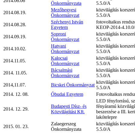
2014.06.06
Önkormányzata
5.5.0/A
Mezőhegyesi
közvilágítás korsze
2014.08.19.
Önkormányzat
5.5.0/A
Széchenyi István
fotovoltaikus rendsz
2014.08.28.
Egyetem
KEOP-2014-4.10.0
Soproni
közvilágítás korsze
2014.09.19.
Önkormányzat
5.5.0/A
Hatvani
közvilágítás korsze
2014.10.02.
Önkormányzat
5.5.0/A
Kalocsai
közvilágítás korsze
2014.11.05.
Önkormányzat
5.5.0/A
Bácsalmási
közvilágítás korsze
2014. 11.05.
Önkormányzat
5.5.0/A
közvilágítás korsze
2014,11.07.
Bicskei Önkormányzat
5.5.0/A
2014. 12. 08.
Óbudai Egyetem
Fotovoltaikus rendsz
LED fényforrású, s
Budapesti Dísz- és
fényáramú közvilágí
2014. 12. 29.
Közvilágítási Kft.
beszerzése a III. ker
lakótelepre
Zalaegerszeg
közvilágítás korsze
2015. 01. 23.
Önkormányzata
5.5.0/A