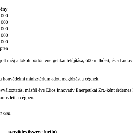
mény
 000
 000
 000
 000
 000
Opten
ejött még
a tököli börtön energetikai felújítása, 600 millióért, és a L
 a honvédelmi minisztérium adott megbízást a cégnek.
vváltoztatás, másfél éve Elios Innovatív Energetikai Zrt.-ként érdemes 
donos lett a cégben.
t sem.
szerződés összege (nettó)