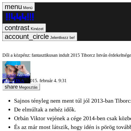
Menü
Kinézet
Jelentkezz be!
Dől a közpénz: fantasztikusan indult 2015 Tiborcz István érdekeltsége
Haszán Zoltán
POLITIKA
2015. február 4. 9:31
Megosztás
Sajnos tényleg nem ment túl jól 2013-ban Tiborcz
De elmúltak a nehéz idők.
Orbán Viktor vejének a cége 2014-ben csak közbes
És az már most látszik, hogy idén is pörög tovább