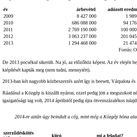
év
árbevétel
adózott ered
2009
8 427 000
1 989
2010
686 088 000
94 176
2011
2 769 190 000
100 000
2012
3 063 237 000
201 045
2013
1 294 468 000
21 474
Forrás: 
De 2013 pocsékul sikerült. Na jó, az előzőhöz képest. Az év elején b
kiépítését kapták meg (nem tudni, mennyiért).
2013-ban két nagyobb közbeszerzés azért így is beesett, Várpalota és
Ráadásul a Közgép is kiszállt nyáron, ezzel pedig jött a megszokott né
igazgatósági tag volt, 2014 áprilistól pedig újra ötvenszázalékos tulaj
2014-re aztán úgy beindult a cég, mint még a Közgép hóna alat
szerződéskötés
kiíró
mi a feladat?