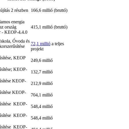
újítás 2 részben
166,6 millió (bruttó)
llamos energia
 az ország
415,1 millió (bruttó)
er - KEOP-4.4.0
Iskola, Óvoda és
72,1 millió
a teljes
korszerűsítése
projekt
rűsítése, KEOP
249,6 millió
rűsítése; KEOP-
132,7 millió
rűsítése KEOP-
212,9 millió
rűsítése KEOP-
704,1 millió
rűsítése KEOP-
548,4 millió
rűsítése KEOP-
548,4 millió
rűsítése KEOP-