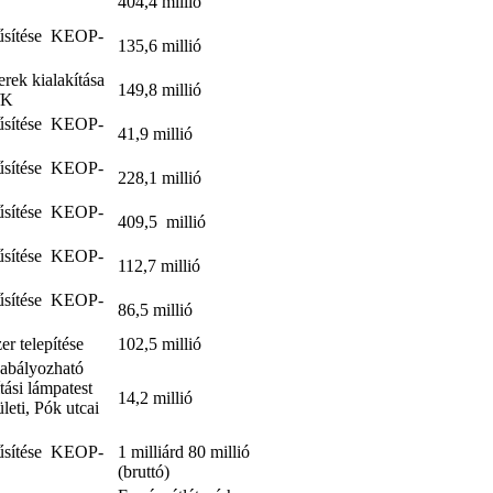
404,4 millió
rűsítése KEOP-
135,6 millió
erek kialakítása
149,8 millió
/K
rűsítése KEOP-
41,9 millió
rűsítése KEOP-
228,1 millió
rűsítése KEOP-
409,5 millió
rűsítése KEOP-
112,7 millió
rűsítése KEOP-
86,5 millió
er telepítése
102,5 millió
zabályozható
tási lámpatest
14,2 millió
ületi, Pók utcai
rűsítése KEOP-
1 milliárd 80 millió
(bruttó)