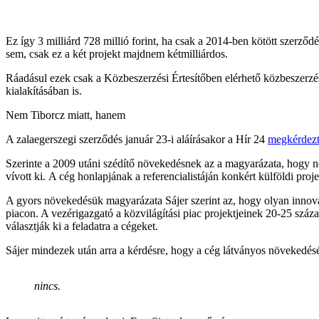
Ez így 3 milliárd 728 millió forint, ha csak a 2014-ben kötött szerződ
sem, csak ez a két projekt majdnem kétmilliárdos.
Ráadásul ezek csak a Közbeszerzési Értesítőben elérhető közbeszerzés
kialakításában is.
Nem Tiborcz miatt, hanem
A zalaegerszegi szerződés január 23-i aláírásakor a Hír 24
megkérdez
Szerinte a 2009 utáni szédítő növekedésnek az a magyarázata, hogy n
vívott ki. A cég honlapjának a referencialistáján konkért külföldi proj
A gyors növekedésük magyarázata Sájer szerint az, hogy olyan innov
piacon. A vezérigazgató a közvilágítási piac projektjeinek 20-25 szá
választják ki a feladatra a cégeket.
Sájer mindezek után arra a kérdésre, hogy a cég látványos növekedés
nincs.