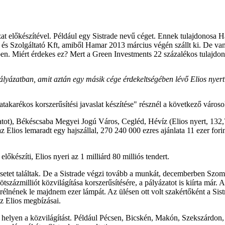
zat előkészítével. Például egy Sistrade nevű céget. Ennek tulajdonos
 és Szolgáltató Kft, amiből Hamar 2013 március végén szállt ki. De v
-ben. Miért érdekes ez? Mert a Green Investments 22 százalékos tulajdo
pályázatban, amit aztán egy másik cége érdekeltségében lévő Elios nyer
iatakarékos korszerűsítési javaslat készítése" résznél a következő város
tot), Békéscsaba Megyei Jogú Város, Cegléd, Hévíz (Elios nyert, 132,7 
 az Elios lemaradt egy hajszállal, 270 240 000 ezres ajánlata 11 ezer f
lőkészíti, Elios nyeri az 1 milliárd 80 milliós tendert.
esetet találtak. De a Sistrade végzi tovább a munkát, decemberben Szomb
 ötszázmilliót közvilágítása korszerűsítésére, a pályázatot is kiírta már
serélnének le majdnem ezer lámpát. Az ülésen ott volt szakértőként a Si
z Elios megbízásai.
bb helyen a közvilágítást. Például Pécsen, Bicskén, Makón, Szekszárd