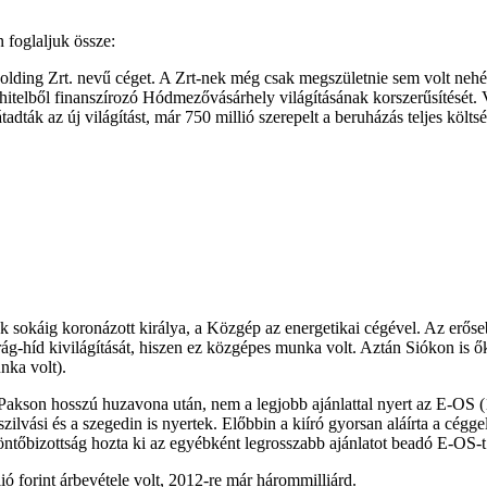
n foglaljuk össze:
olding Zrt. nevű céget. A Zrt-nek még csak megszületnie sem volt nehé
 hitelből finanszírozó Hódmezővásárhely világításának korszerűsítését. V
adták az új világítást, már 750 millió szerepelt a beruházás teljes költs
sokáig koronázott királya, a Közgép az energetikai cégével. Az erősebb 
g-híd kivilágítását, hiszen ez közgépes munka volt. Aztán Siókon is ők 
nka volt).
kson hosszú huzavona után, nem a legjobb ajánlattal nyert az E-OS (130
ilvási és a szegedin is nyertek. Előbbin a kiíró gyorsan aláírta a cégge
ntőbizottság hozta ki az egyébként legrosszabb ajánlatot beadó E-OS-t
 forint árbevétele volt, 2012-re már hárommilliárd.