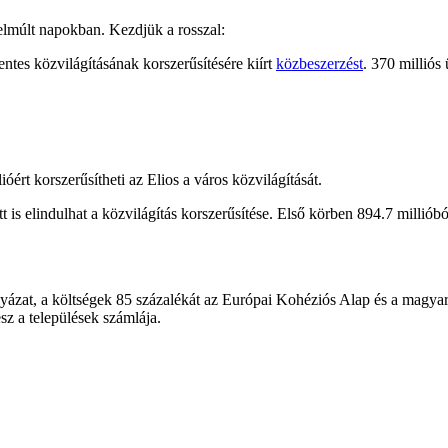
 elmúlt napokban. Kezdjük a rosszal:
ntes közvilágításának korszerűsítésére kiírt
közbeszerzést
. 370 milliós 
ióért korszerűsítheti az Elios a város közvilágítását.
 is elindulhat a közvilágítás korszerűsítése. Első körben 894.7 millióból
lyázat, a költségek 85 százalékát az Európai Kohéziós Alap és a magya
sz a települések számlája.